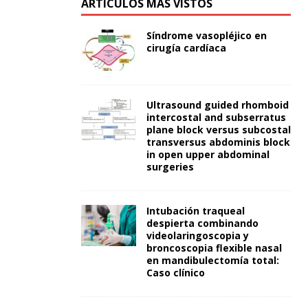
ARTÍCULOS MÁS VISTOS
Síndrome vasopléjico en
cirugía cardíaca
Ultrasound guided rhomboid
intercostal and subserratus
plane block versus subcostal
transversus abdominis block
in open upper abdominal
surgeries
Intubación traqueal
despierta combinando
videolaringoscopia y
broncoscopia flexible nasal
en mandibulectomía total:
Caso clínico