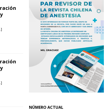
ración
 y
…]
ración
 y
…]
NÚMERO ACTUAL