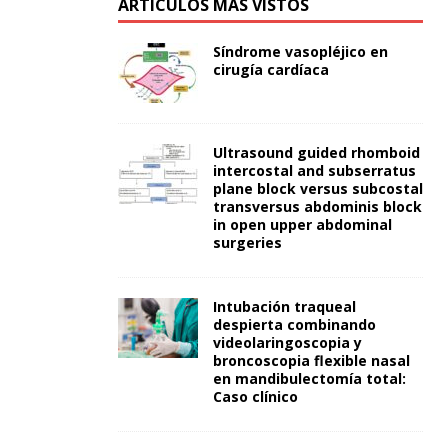
ARTÍCULOS MÁS VISTOS
Síndrome vasopléjico en
cirugía cardíaca
Ultrasound guided rhomboid
intercostal and subserratus
plane block versus subcostal
transversus abdominis block
in open upper abdominal
surgeries
Intubación traqueal
despierta combinando
videolaringoscopia y
broncoscopia flexible nasal
en mandibulectomía total:
Caso clínico