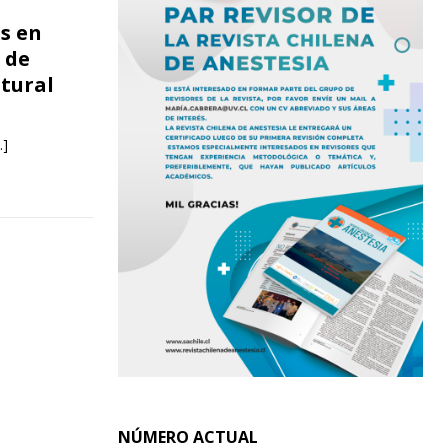
s en
 de
stural
…]
NÚMERO ACTUAL