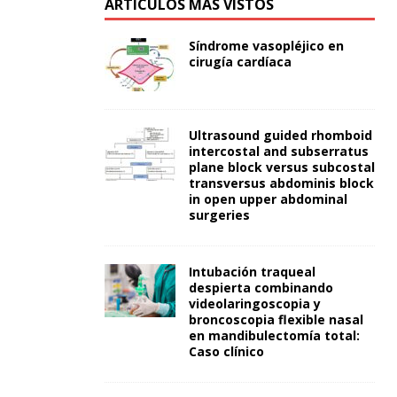
ARTÍCULOS MÁS VISTOS
Síndrome vasopléjico en
cirugía cardíaca
Ultrasound guided rhomboid
intercostal and subserratus
plane block versus subcostal
transversus abdominis block
in open upper abdominal
surgeries
Intubación traqueal
despierta combinando
videolaringoscopia y
broncoscopia flexible nasal
en mandibulectomía total:
Caso clínico