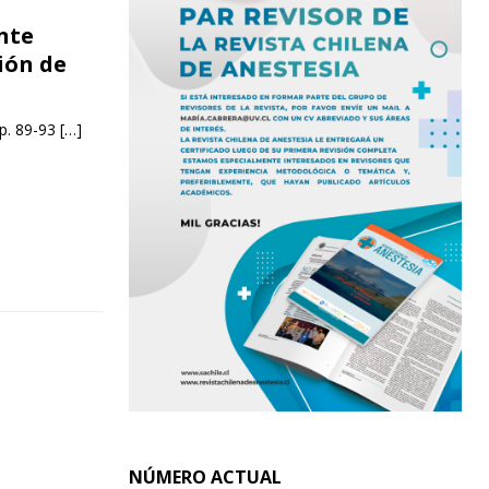
nte
ión de
pp. 89-93
[…]
NÚMERO ACTUAL