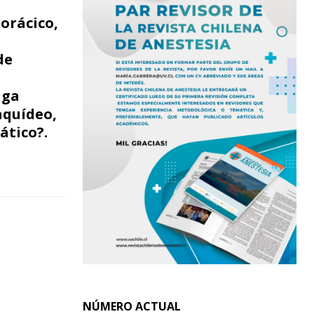
orácico,
de
a
uga
aquídeo,
ático?.
NÚMERO ACTUAL