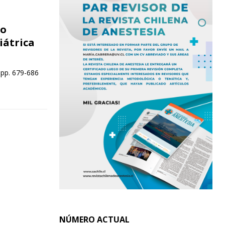
to
iátrica
 pp. 679-686
NÚMERO ACTUAL