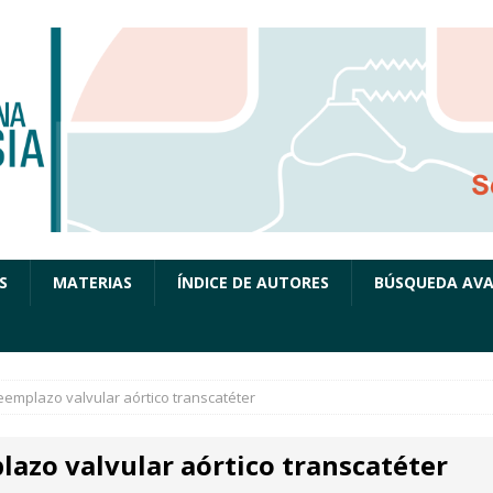
S
MATERIAS
ÍNDICE DE AUTORES
BÚSQUEDA AV
eemplazo valvular aórtico transcatéter
lazo valvular aórtico transcatéter