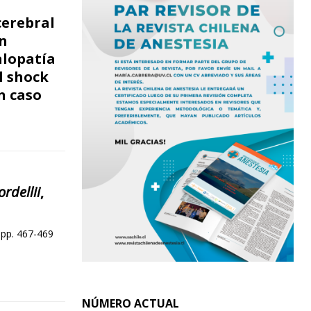
cerebral
n
alopatía
l shock
n caso
rdellii
,
 pp. 467-469
NÚMERO ACTUAL