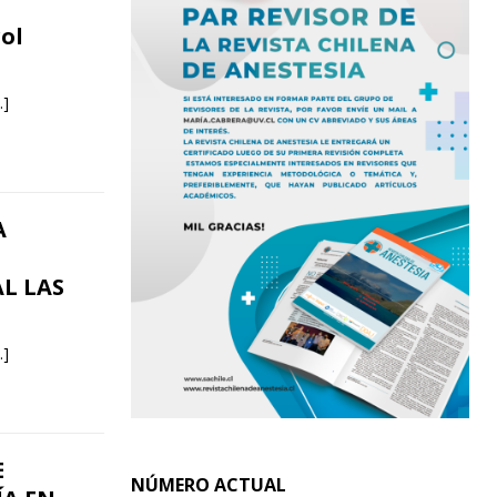
rol
…]
A
AL LAS
…]
E
NÚMERO ACTUAL