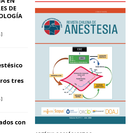
ÍA EN
ES DE
IOLOGÍA
…]
estésico
ros tres
…]
nados con