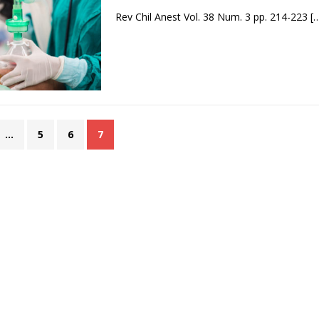
Rev Chil Anest Vol. 38 Num. 3 pp. 214-223
[
…
5
6
7