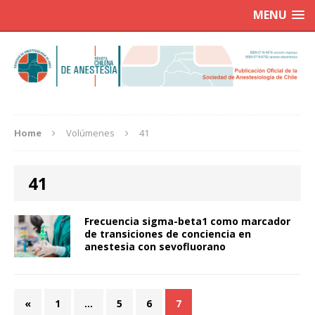
MENU
Home
Volúmenes
41
41
Frecuencia sigma-beta1 como marcador
de transiciones de conciencia en
anestesia con sevofluorano
«
1
…
5
6
7