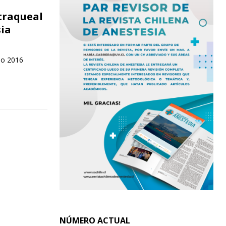
traqueal
sia
ño 2016
NÚMERO ACTUAL