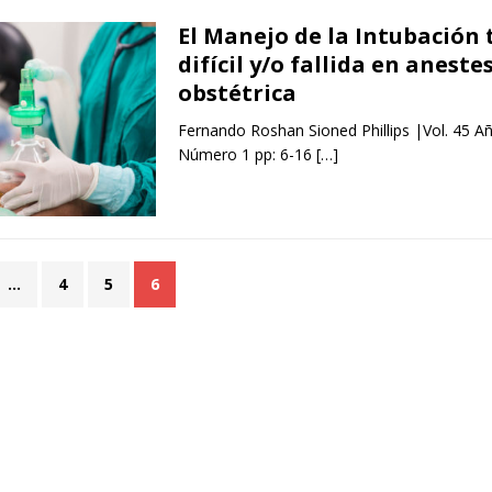
El Manejo de la Intubación 
difícil y/o fallida en aneste
obstétrica
Fernando Roshan Sioned Phillips |Vol. 45 A
Número 1 pp: 6-16
[…]
…
4
5
6