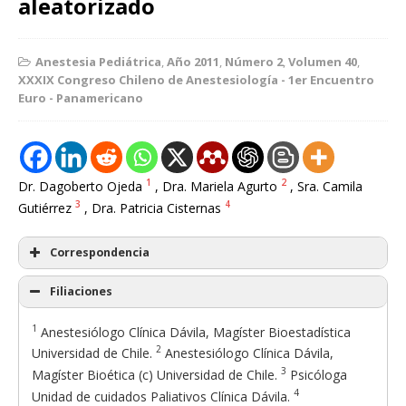
aleatorizado
Anestesia Pediátrica
,
Año 2011
,
Número 2
,
Volumen 40
,
XXXIX Congreso Chileno de Anestesiología - 1er Encuentro
Euro - Panamericano
1
2
Dr. Dagoberto Ojeda
, Dra. Mariela Agurto
, Sra. Camila
3
4
Gutiérrez
, Dra. Patricia Cisternas
Correspondencia
Filiaciones
1
Anestesiólogo Clínica Dávila, Magíster Bioestadística
2
Universidad de Chile.
Anestesiólogo Clínica Dávila,
3
Magíster Bioética (c) Universidad de Chile.
Psicóloga
4
Unidad de cuidados Paliativos Clínica Dávila.