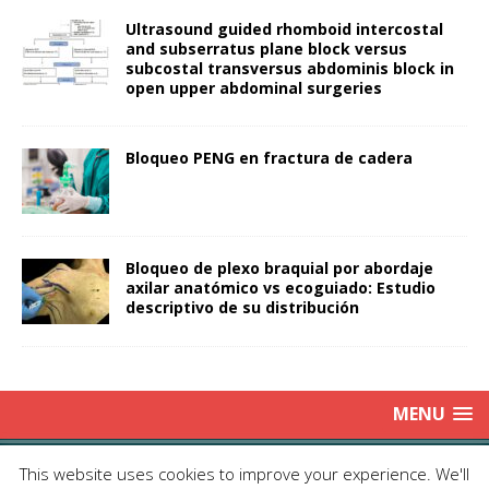
Ultrasound guided rhomboid intercostal
and subserratus plane block versus
subcostal transversus abdominis block in
open upper abdominal surgeries
Bloqueo PENG en fractura de cadera
Bloqueo de plexo braquial por abordaje
axilar anatómico vs ecoguiado: Estudio
descriptivo de su distribución
MENU
Copyright © 2025 | Publicación Oficial de la Sociedad de Médicos
This website uses cookies to improve your experience. We'll