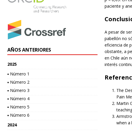
paciente y an
Conclusi
A pesar de se
pabellón no só
eficiencia de p
AÑOS ANTERIORES
obstante, a pe
en Chile aún n
2025
interés conti
▪ Número 1
Referenc
▪ Número 2
▪ Número 3
The Des
Pain Med
▪ Número 4
Martin 
▪ Número 5
teaching
▪ Número 6
Armstro
when a b
2024