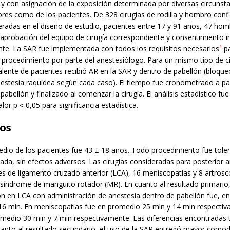
 y con asignación de la exposición determinada por diversas circunst
ores como de los pacientes. De 328 cirugías de rodilla y hombro con
radas en el diseño de estudio, pacientes entre 17 y 91 años, 47 hom
 aprobación del equipo de cirugía correspondiente y consentimiento 
ante. La SAR fue implementada con todos los requisitos necesarios
¹
pa
l procedimiento por parte del anestesiólogo. Para un mismo tipo de ci
ente de pacientes recibió AR en la SAR y dentro de pabellón (bloque
nestesia raquídea según cada caso). El tiempo fue cronometrado a par
pabellón y finalizado al comenzar la cirugía. El análisis estadístico fu
lor p ˂ 0,05 para significancia estadística.
os
dio de los pacientes fue 43 ± 18 años. Todo procedimiento fue tole
a, sin efectos adversos. Las cirugías consideradas para posterior an
es de ligamento cruzado anterior (LCA), 16 meniscopatías y 8 artrosc
 síndrome de manguito rotador (MR). En cuanto al resultado primario,
ón en LCA con administración de anestesia dentro de pabellón fue, e
16 min. En meniscopatías fue en promedio 25 min y 14 min respectiv
medio 30 min y 7 min respectivamente. Las diferencias encontradas t
uanto al resultado secundario, el uso de la SAR entregó mayor comod