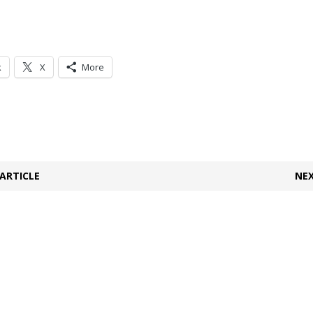
k
X
More
ARTICLE
NEX