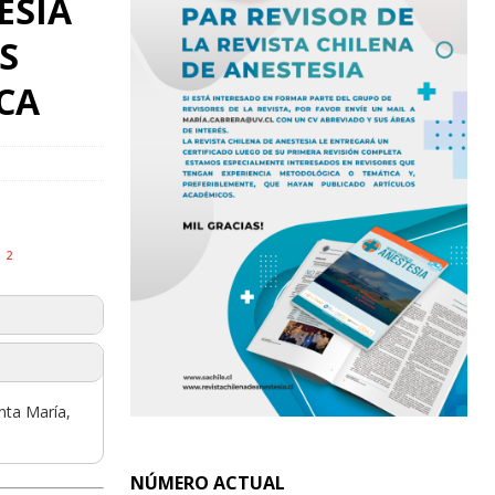
ESIA
S
CA
2
o
nta María,
NÚMERO ACTUAL