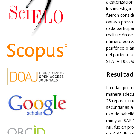
aleatorización
los investigad
fueron conside
obtuvo previa
cada particip
realización de
número equival
periférico o a
del paciente a 
STATA 10.0, va
Resultad
La edad prome
manera adecuad
28 reparacion
secundarias a
uso de pabell
min y en SAR 
MR fue en pro
p ˂ 0,05. En c