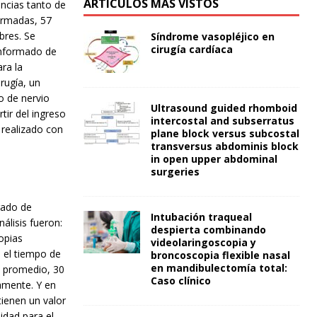
ARTÍCULOS MÁS VISTOS
ancias tanto de
firmadas, 57
bres. Se
Síndrome vasopléjico en
cirugía cardíaca
informado de
ra la
rugía, un
o de nervio
Ultrasound guided rhomboid
tir del ingreso
intercostal and subserratus
e realizado con
plane block versus subcostal
transversus abdominis block
in open upper abdominal
surgeries
rado de
Intubación traqueal
álisis fueron:
despierta combinando
opias
videolaringoscopia y
 el tiempo de
broncoscopia flexible nasal
en mandibulectomía total:
n promedio, 30
Caso clínico
amente. Y en
ienen un valor
idad para el