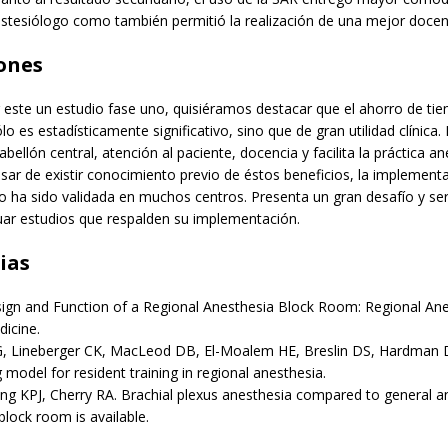
estesiólogo como también permitió la realización de una mejor docen
ones
r este un estudio fase uno, quisiéramos destacar que el ahorro de ti
lo es estadísticamente significativo, sino que de gran utilidad clínica.
abellón central, atención al paciente, docencia y facilita la práctica a
sar de existir conocimiento previo de éstos beneficios, la implement
o ha sido validada en muchos centros. Presenta un gran desafío y ser
nuar estudios que respalden su implementación.
ias
ign and Function of a Regional Anesthesia Block Room: Regional An
icine.
G, Lineberger CK, MacLeod DB, El-Moalem HE, Breslin DS, Hardman D,
 model for resident training in regional anesthesia.
ng KPJ, Cherry RA. Brachial plexus anesthesia compared to general a
lock room is available.