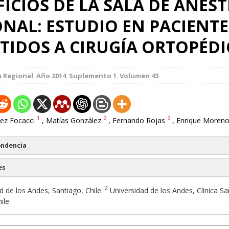
ICIOS DE LA SALA DE ANEST
NAL: ESTUDIO EN PACIENTE
TIDOS A CIRUGÍA ORTOPÉDI
a Regional
,
Año 2014
,
Suplemento 1
,
Volumen 43
1
2
2
ez Focacci
, Matías González
, Fernando Rojas
, Enrique Moren
ondencia
es
2
 de los Andes, Santiago, Chile.
Universidad de los Andes, Clínica Sa
ile.