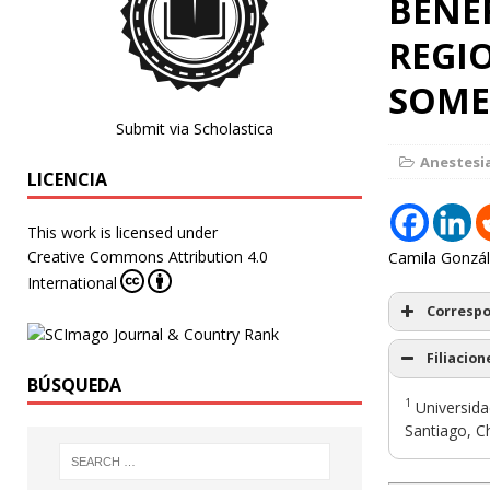
BENEF
REGIO
SOME
Submit via Scholastica
Anestesi
LICENCIA
This work is licensed under
Creative Commons Attribution 4.0
Camila Gonzál
International
Corresp
Filiacion
BÚSQUEDA
1
Universidad
Santiago, Ch