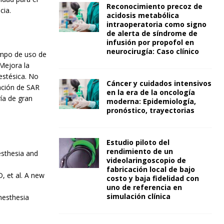
Reconocimiento precoz de
cia.
acidosis metabólica
intraoperatoria como signo
de alerta de síndrome de
infusión por propofol en
neurocirugía: Caso clínico
empo de uso de
 Mejora la
nestésica. No
Cáncer y cuidados intensivos
ación de SAR
en la era de la oncología
ía de gran
moderna: Epidemiología,
pronóstico, trayectorias
Estudio piloto del
rendimiento de un
esthesia and
videolaringoscopio de
fabricación local de bajo
 et al. A new
costo y baja fidelidad con
uno de referencia en
simulación clínica
nesthesia