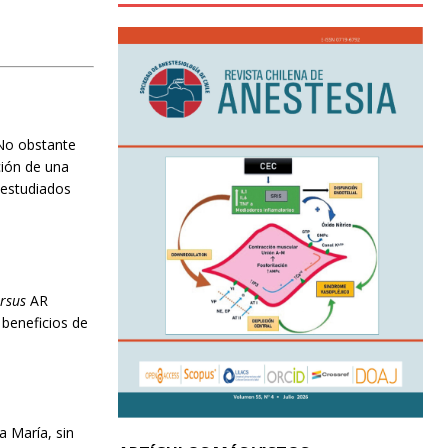
 No obstante
ción de una
o estudiados
rsus
AR
 beneficios de
a María, sin