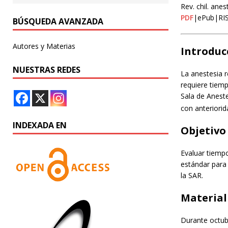
Rev. chil. ane
PDF
|ePub|RI
BÚSQUEDA AVANZADA
Autores y Materias
Introduc
NUESTRAS REDES
La anestesia r
requiere tiem
Sala de Aneste
con anteriorid
INDEXADA EN
Objetivo
Evaluar tiempo
estándar para 
la SAR.
Material
Durante octubr