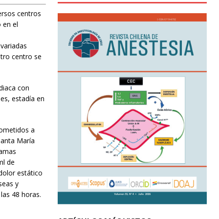
ersos centros
 en el
 variadas
tro centro se
rdiaca con
es, estadía en
sometidos a
Santa María
ramas
ml de
dolor estático
seas y
 las 48 horas.