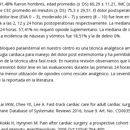
81,48% fueron hombres, edad promedio (± DS) 60,29 ± 11,21, IMC (±
de CEC promedio en minutos (± DS) 75,3 ± 29,51. El dolor postoperat
dolor leve (EVA 0 – 3), moderado (4 – 7) y severo (8 – 10) fue leve en
% a las 2, 12 y 24 horas postoperatorias respectivamente. La mediana
y 24 horas. 57,41% no requirió opioide suplementario. La mediana de d
La incidencia de náuseas y vómitos fue 18,51% y la de delirio 0%.
 bloqueo paraesternal en nuestro centro es una técnica analgésica a
irugía cardiaca para manejo del dolor post esternotomía y ha permitid
 de la técnica ultra fast-track. En nuestra revisión observamos que 
presentó dolor leve en las evaluaciones durante las primeras 24 horas
a menor utilización de opioides como rescate analgésico. La severid
la reportada en la literatura.
 VKW, Chee YE, Lee A. Fast-track cardiac care for adult cardiac surgi
rane Database of Systematic Reviews 2016, Issue 9. Art. No.: CD0035
Kokki H, Hynynen M. Pain after cardiac surgery: a prospective cohort 
 and intensity. Anesthesiology. 2006 Oct;105(4):794–800.