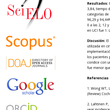
Resultados:
3,84, tiempo 
categorías de 
96,29 y 94,44
0 a las 2, 12 
en UCI fue 1. 
Discusión:
El
utilizada en c
implementación
los pacientes 
condice con un
fue menor que 
Referencias
1.
Wong WT, Lai
(Review) Coch
2.
Lahtinen P, 
year incidence