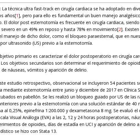
:
La técnica ultra fast-track en cirugía cardiaca se ha adoptado en div
los años[
1
], pero para ello es fundamental un buen manejo analgésico
. El dolor post esternotomía es frecuente en cirugía cardiaca, siendo
 severo en un 49% en reposo y hasta 78% en movimiento[
2
]. Existen
 el manejo de dicho dolor, como el bloqueo paraesternal, que en nues
 por ultrasonido (US) previo a la esternotomía.
bjetivo primario es caracterizar el dolor postoperatorio en cirugía ca
Los objetivos secundarios son determinar el requerimiento de opioid
a de náuseas, vómitos y aparición de delirio.
ste estudio retrospectivo, observacional se incluyeron 54 pacientes 
ca mediante esternotomía entre junio y diciembre de 2017 en Clínica 
tubados en pabellón. Se les realizó un bloqueo guiado por US de las 
anteriores previo a la esternotomía con una solución estándar de 40 
a al 0,25%, epinefrina 1:200.000 y dexametasona 8 mg. Se evaluó el 
ala Visual Análoga (EVA) a las 2, 12 y 24 horas postoperatorias, náu
rimientos de opioides, días de estadía en UCI y aparición de delirio a
adístico se hizo con Stata 13.