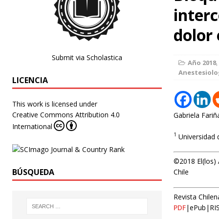
inter
dolor 
Submit via Scholastica
Año 2018
,
Anestesiolo
LICENCIA
This work is licensed under
Creative Commons Attribution 4.0
Gabriela Fariñ
International
1
Universidad d
©2018 El(los) 
BÚSQUEDA
Chile
Revista Chilen
PDF
|ePub|RI