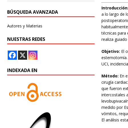
Introducción
BÚSQUEDA AVANZADA
a lo largo de 
postoperatorio
Autores y Materias
habitualmente
técnicas para
NUESTRAS REDES
realiza guiado
Objetivo:
El o
esternotomía. 
UCI, incidenci
INDEXADA EN
Método:
En e
cirugía cardia
que fueron ex
intercostales 
levobupivacaín
medido por Esc
vómitos, reque
El análisis est