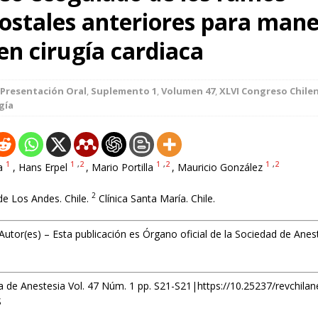
costales anteriores para mane
en cirugía cardiaca
Presentación Oral
,
Suplemento 1
,
Volumen 47
,
XLVI Congreso Chile
gía
1
1
,
2
1
,
2
1
,
2
a
, Hans Erpel
, Mario Portilla
, Mauricio González
2
e Los Andes. Chile.
Clínica Santa María. Chile.
Autor(es) – Esta publicación es Órgano oficial de la Sociedad de Anes
a de Anestesia Vol. 47 Núm. 1 pp. S21-S21|https://10.25237/revchila
S