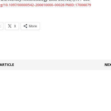
org/10.1097/00000542-200610000-00026
PMID:17006079
k
X
More
ARTICLE
NEX