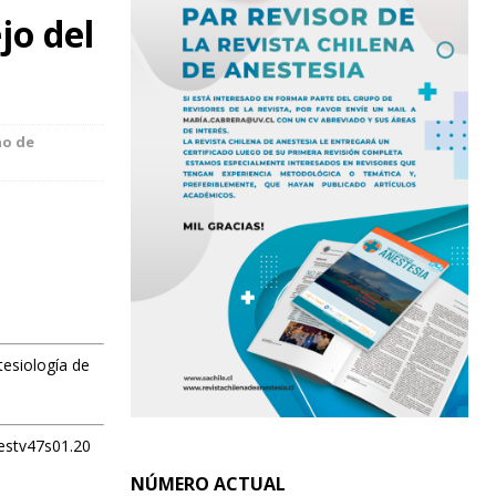
jo del
no de
tesiología de
nestv47s01.20
NÚMERO ACTUAL