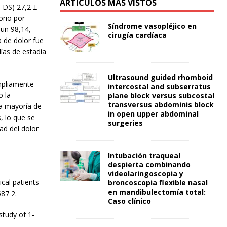
ARTÍCULOS MÁS VISTOS
 DS) 27,2 ±
orio por
Síndrome vasopléjico en
 un 98,14,
cirugía cardíaca
 de dolor fue
ías de estadía
Ultrasound guided rhomboid
mpliamente
intercostal and subserratus
o la
plane block versus subcostal
transversus abdominis block
la mayoría de
in open upper abdominal
, lo que se
surgeries
ad del dolor
Intubación traqueal
despierta combinando
videolaringoscopia y
cal patients
broncoscopia flexible nasal
en mandibulectomía total:
87 2.
Caso clínico
study of 1-