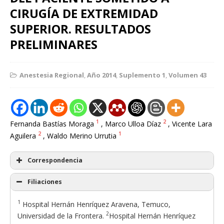
CIRUGÍA DE EXTREMIDAD
SUPERIOR. RESULTADOS
PRELIMINARES
Anestesia Regional
,
Año 2014
,
Suplemento 1
,
Volumen 43
1
2
Fernanda Bastías Moraga
, Marco Ulloa Díaz
, Vicente Lara
2
1
Aguilera
, Waldo Merino Urrutia
Correspondencia
Filiaciones
1
Hospital Hernán Henríquez Aravena, Temuco,
2
Universidad de la Frontera.
Hospital Hernán Henríquez