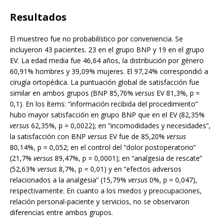
Resultados
El muestreo fue no probabilístico por conveniencia. Se
incluyeron 43 pacientes. 23 en el grupo BNP y 19 en el grupo
EV. La edad media fue 46,64 años, la distribución por género
60,91% hombres y 39,09% mujeres. El 97,24% correspondió a
cirugía ortopédica. La puntuación global de satisfacción fue
similar en ambos grupos (BNP 85,76%
versus
EV 81,3%, p =
0,1). En los ítems: “información recibida del procedimiento”
hubo mayor satisfacción en grupo BNP que en el EV (82,35%
versus
62,35%, p = 0,0022); en “incomodidades y necesidades”,
la satisfacción con BNP
versus
EV fue de 85,20%
versus
80,14%, p = 0,052; en el control del “dolor postoperatorio”
(21,7%
versus
89,47%, p = 0,0001); en “analgesia de rescate”
(52,63%
versus
8,7%, p = 0,01) y en “efectos adversos
relacionados a la analgesia” (15,79%
versus
0%, p = 0,047),
respectivamente. En cuanto a los miedos y preocupaciones,
relación personal-paciente y servicios, no se observaron
diferencias entre ambos grupos.