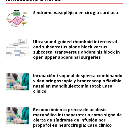
Síndrome vasopléjico en cirugía cardíaca
Ultrasound guided rhomboid intercostal
and subserratus plane block versus
subcostal transversus abdominis block in
open upper abdominal surgeries
Intubación traqueal despierta combinando
videolaringoscopia y broncoscopia flexible
nasal en mandibulectomía total: Caso
clínico
Reconocimiento precoz de acidosis
metabólica intraoperatoria como signo de
alerta de síndrome de infusión por
propofol en neurocirugía: Caso clínico