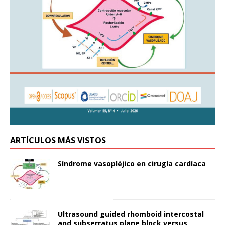
ARTÍCULOS MÁS VISTOS
Síndrome vasopléjico en cirugía cardíaca
Ultrasound guided rhomboid intercostal
and subserratus plane block versus