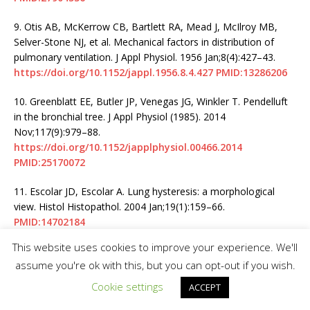
9.
Otis AB, McKerrow CB, Bartlett RA, Mead J, McIlroy MB,
Selver-Stone NJ, et al. Mechanical factors in distribution of
pulmonary ventilation. J Appl Physiol. 1956 Jan;8(4):427–43.
https://doi.org/10.1152/jappl.1956.8.4.427
PMID:13286206
10.
Greenblatt EE, Butler JP, Venegas JG, Winkler T. Pendelluft
in the bronchial tree. J Appl Physiol (1985). 2014
Nov;117(9):979–88.
https://doi.org/10.1152/japplphysiol.00466.2014
PMID:25170072
11.
Escolar JD, Escolar A. Lung hysteresis: a morphological
view. Histol Histopathol. 2004 Jan;19(1):159–66.
PMID:14702184
This website uses cookies to improve your experience. We'll
12.
West JB. The physiological challenges of the 1952
assume you're ok with this, but you can opt-out if you wish.
Copenhagen poliomyelitis epidemic and a renaissance in
clinical respiratory physiology. J Appl Physiol (1985). 2005
Cookie settings
ACCEPT
Aug;99(2):424–32.