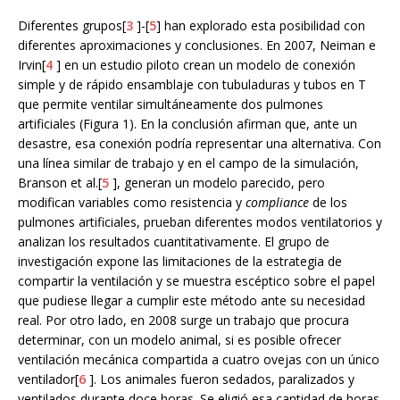
Diferentes grupos[
3
]-[
5
] han explorado esta posibilidad con
diferentes aproximaciones y conclusiones. En 2007, Neiman e
Irvin[
4
] en un estudio piloto crean un modelo de conexión
simple y de rápido ensamblaje con tubuladuras y tubos en T
que permite ventilar simultáneamente dos pulmones
artificiales (Figura 1). En la conclusión afirman que, ante un
desastre, esa conexión podría representar una alternativa. Con
una línea similar de trabajo y en el campo de la simulación,
Branson et al.[
5
], generan un modelo parecido, pero
modifican variables como resistencia y
compliance
de los
pulmones artificiales, prueban diferentes modos ventilatorios y
analizan los resultados cuantitativamente. El grupo de
investigación expone las limitaciones de la estrategia de
compartir la ventilación y se muestra escéptico sobre el papel
que pudiese llegar a cumplir este método ante su necesidad
real. Por otro lado, en 2008 surge un trabajo que procura
determinar, con un modelo animal, si es posible ofrecer
ventilación mecánica compartida a cuatro ovejas con un único
ventilador[
6
]. Los animales fueron sedados, paralizados y
ventilados durante doce horas. Se eligió esa cantidad de horas