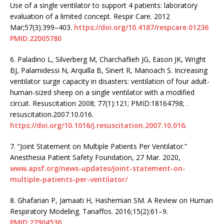
Use of a single ventilator to support 4 patients: laboratory
evaluation of a limited concept. Respir Care. 2012
Mar;57(3):399–403.
https://doi.org/10.4187/respcare.01236
PMID:22005780
6.
Paladino L, Silverberg M, Charchaflieh JG, Eason JK, Wright
BJ, Palamidessi N, Arquilla B, Sinert R, Manoach S. Increasing
ventilator surge capacity in disasters: ventilation of four adult-
human-sized sheep on a single ventilator with a modified
circuit. Resuscitation 2008; 77(1):121; PMID:18164798; .
resuscitation.2007.10.016.
https://doi.org/10.1016/j.resuscitation.2007.10.016
.
7.
“Joint Statement on Multiple Patients Per Ventilator.”
Anesthesia Patient Safety Foundation, 27 Mar. 2020,
www.apsf.org/news-updates/joint-statement-on-
multiple-patients-per-ventilator/
8.
Ghafarian P, Jamaati H, Hashemian SM. A Review on Human
Respiratory Modeling. Tanaffos. 2016;15(2):61–9.
PMID:27904536