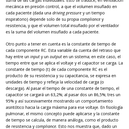
suma de las cargas individuales. Esto se traduce, en ventilación
mecánica en presión control, a que el volumen insuflado en
cada paciente (dada una
driving pressure
y un tiempo
inspiratorio) depende solo de su propia
compliance
y
resistencia, y que el volumen total insuflado por el ventilador
es la suma del volumen insuflado a cada paciente.
Otro punto a tener en cuenta es la constante de tiempo de
cada componente RC. Esta variable da cuenta del retraso que
hay entre un
input
y un
output
en un sistema; en este caso, el
tiempo entre que se aplica el voltaje y el capacitor se carga. La
constante de tiempo (τ) de cada componente RC es el
producto de su resistencia y su capacitancia, se expresa en
unidades de tiempo y refleja la velocidad de carga (o
descarga). Al pasar el tiempo de una constante de tiempo, el
capacitor se cargará un 63,2%; al pasar dos un 86,5%; tres un
95% y así sucesivamente mostrando un comportamiento
asintótico hacia la carga máxima para ese voltaje. En fisiología
pulmonar, el mismo concepto puede aplicarse y la constante
de tiempo se calcula, de manera análoga, como el producto
de resistencia y
compliance
. Esto nos muestra que, dado un