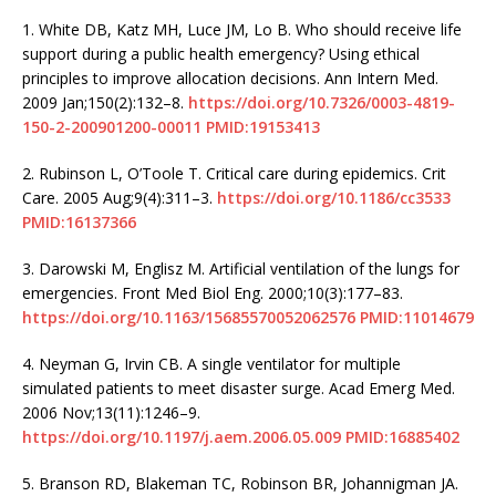
1.
White DB, Katz MH, Luce JM, Lo B. Who should receive life
support during a public health emergency? Using ethical
principles to improve allocation decisions. Ann Intern Med.
2009 Jan;150(2):132–8.
https://doi.org/10.7326/0003-4819-
150-2-200901200-00011
PMID:19153413
2.
Rubinson L, O’Toole T. Critical care during epidemics. Crit
Care. 2005 Aug;9(4):311–3.
https://doi.org/10.1186/cc3533
PMID:16137366
3.
Darowski M, Englisz M. Artificial ventilation of the lungs for
emergencies. Front Med Biol Eng. 2000;10(3):177–83.
https://doi.org/10.1163/15685570052062576
PMID:11014679
4.
Neyman G, Irvin CB. A single ventilator for multiple
simulated patients to meet disaster surge. Acad Emerg Med.
2006 Nov;13(11):1246–9.
https://doi.org/10.1197/j.aem.2006.05.009
PMID:16885402
5.
Branson RD, Blakeman TC, Robinson BR, Johannigman JA.