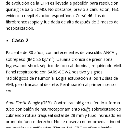
de evolución de la LTPI es llevada a pabellón para resolución
quirúrgica bajo ECMO. No obstante, previo a canulación, FBC
evidencia reepitelización espontánea. Cursó 46 días de
fibrobroncoscopia y fue dada de alta después de 3 meses de
hospitalización.
Caso 2
Paciente de 30 años, con antecedentes de vasculitis ANCA y
2
sobrepeso (IMC 26 kg/m
). Usuaria crónica de prednisona.
Ingresa por shock séptico de foco abdominal, requiriendo VMI.
Panel respiratorio con SARS-COV-2 positivo y signos
radiológicos de neumonía. Logra extubación a los 12 días de
VMI, pero fracasa al destete. Reintubación al primer intento
con
Gum Elastic Bougie
(GEB). Control radiológico diferido informa
tubo con balón de neumotaponamiento (
cuff
) sobredistendido
cubriendo rotura traqueal distal de 28 mm y tubo insinuado en
bronquio fuente derecho. No se observa neumomediastino ni
neumotórax significativo (Figura 1b). FBC confirma lesión