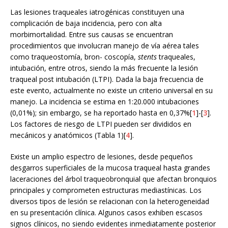
Las lesiones traqueales iatrogénicas constituyen una
complicación de baja incidencia, pero con alta
morbimortalidad. Entre sus causas se encuentran
procedimientos que involucran manejo de vía aérea tales
como traqueostomía, bron- coscopía,
stents
traqueales,
intubación, entre otros, siendo la más frecuente la lesión
traqueal post intubación (LTPI). Dada la baja frecuencia de
este evento, actualmente no existe un criterio universal en su
manejo. La incidencia se estima en 1:20.000 intubaciones
(0,01%); sin embargo, se ha reportado hasta en 0,37%[
1
]-[
3
].
Los factores de riesgo de LTPI pueden ser divididos en
mecánicos y anatómicos (Tabla 1)[
4
].
Existe un amplio espectro de lesiones, desde pequeños
desgarros superficiales de la mucosa traqueal hasta grandes
laceraciones del árbol traqueobronquial que afectan bronquios
principales y comprometen estructuras mediastínicas. Los
diversos tipos de lesión se relacionan con la heterogeneidad
en su presentación clínica. Algunos casos exhiben escasos
signos clínicos, no siendo evidentes inmediatamente posterior