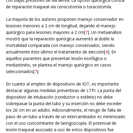
con bajas presiones de vía aérea. La opción quirúrgica consta
de reparación traqueal vía cervicotomía o toracotomía.
La mayoría de los autores proponen manejo conservador en
lesiones menores a 2 cm de longitud, dejando el manejo
quirúrgico para lesiones mayores a 2 cm[
7
]. Un metaanálisis
mostró que la reparación quirúrgica aumentó al doble la
mortalidad comparada con manejo conservador, siendo
actualmente éste último el tratamiento de elección[
4
]. En
aquellos pacientes que presentan lesión esofágica o
mediastinitis, se plantea el manejo quirúrgico en casos
seleccionados[
7
].
En cuanto al empleo de dispositivos de IOT, es importante
destacar algunas medidas preventivas de LTPI. La punta del
dispositivo de intubación (conductor o estilete) no debe
sobrepasar la punta del tubo y su inserción no debe exceder
los 26 cm en un adulto. Adicionalmente, el riesgo de falla de
paso de un tubo a través de un intercambiador es minimizado
con el uso concomitante de laringoscopía. El potencial de
lesión traqueal asociado a uso de estos dispositivos fue