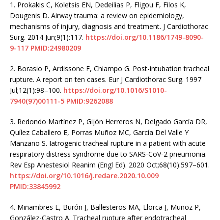
1.
Prokakis C, Koletsis EN, Dedeilias P, Fligou F, Filos K,
Dougenis D. Airway trauma: a review on epidemiology,
mechanisms of injury, diagnosis and treatment. J Cardiothorac
Surg. 2014 Jun;9(1):117.
https://doi.org/10.1186/1749-8090-
9-117
PMID:24980209
2.
Borasio P, Ardissone F, Chiampo G. Post-intubation tracheal
rupture. A report on ten cases. Eur J Cardiothorac Surg. 1997
Jul;12(1):98–100.
https://doi.org/10.1016/S1010-
7940(97)00111-5
PMID:9262088
3.
Redondo Martínez P, Gijón Herreros N, Delgado García DR,
Quílez Caballero E, Porras Muñoz MC, García Del Valle Y
Manzano S. Iatrogenic tracheal rupture in a patient with acute
respiratory distress syndrome due to SARS-CoV-2 pneumonia.
Rev Esp Anestesiol Reanim (Engl Ed). 2020 Oct;68(10):597–601.
https://doi.org/10.1016/j.redare.2020.10.009
PMID:33845992
4.
Miñambres E, Burón J, Ballesteros MA, Llorca J, Muñoz P,
González-Castro A. Tracheal rupture after endotracheal