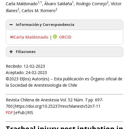
1,*
1
2
Carla Maldonado
, Álvaro Saldaña
, Rodrigo Cornejo
, Víctor
2
2
Illanes
, Carlos M. Romero
Información y Correspondencia
✉Carla Maldonado
|
ORCID
Filiaciones
Recibido: 12-02-2023
Aceptado: 24-02-2023
©2023 El(los) Autor(es) – Esta publicación es Órgano oficial de
la Sociedad de Anestesiología de Chile
Revista Chilena de Anestesia Vol. 52 Núm. 7 pp. 697-
700|https://doi.org/10.25237/revchilanestv52n7-11
PDF
|ePub|RIS
Tracheal injury post intubation in