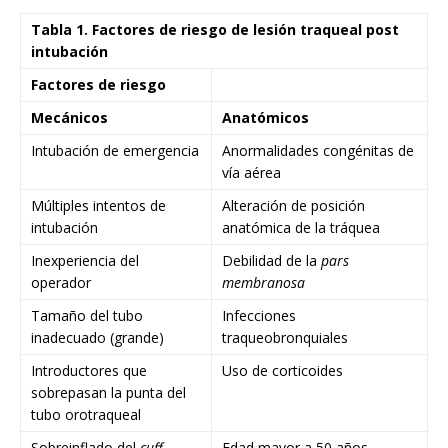
Tabla 1. Factores de riesgo de lesión traqueal post
intubación
Factores de riesgo
Mecánicos
Anatómicos
Intubación de emergencia
Anormalidades congénitas de
vía aérea
Múltiples intentos de
Alteración de posición
intubación
anatómica de la tráquea
Inexperiencia del
Debilidad de la
pars
operador
membranosa
Tamaño del tubo
Infecciones
inadecuado (grande)
traqueobronquiales
Introductores que
Uso de corticoides
sobrepasan la punta del
tubo orotraqueal
Sobreinflado del
cuff
Edad mayor a 50 años