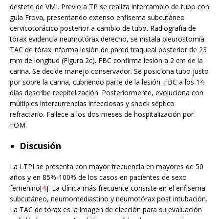
destete de VMI. Previo a TP se realiza intercambio de tubo con
guía Frova, presentando extenso enfisema subcutáneo
cervicotorácico posterior a cambio de tubo. Radiografía de
tórax evidencia neumotórax derecho, se instala pleurostomía.
TAC de tórax informa lesión de pared traqueal posterior de 23
mm de longitud (Figura 2c). FBC confirma lesión a 2 cm de la
carina. Se decide manejo conservador. Se posiciona tubo justo
por sobre la carina, cubriendo parte de la lesión. FBC a los 14
días describe reepitelización. Posteriormente, evoluciona con
múltiples intercurrencias infecciosas y shock séptico
refractario. Fallece a los dos meses de hospitalización por
FOM.
Discusión
La LTPI se presenta con mayor frecuencia en mayores de 50
años y en 85%-100% de los casos en pacientes de sexo
femenino[
4
]. La clínica más frecuente consiste en el enfisema
subcutáneo, neumomediastino y neumotórax post intubación.
La TAC de tórax es la imagen de elección para su evaluación