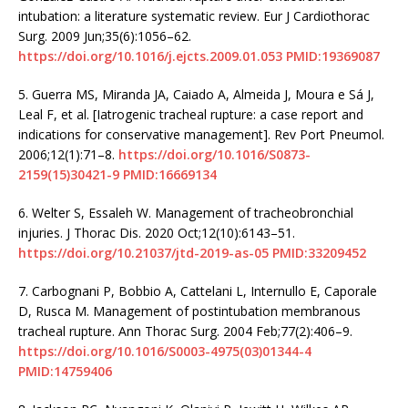
intubation: a literature systematic review. Eur J Cardiothorac
Surg. 2009 Jun;35(6):1056–62.
https://doi.org/10.1016/j.ejcts.2009.01.053
PMID:19369087
5.
Guerra MS, Miranda JA, Caiado A, Almeida J, Moura e Sá J,
Leal F, et al. [Iatrogenic tracheal rupture: a case report and
indications for conservative management]. Rev Port Pneumol.
2006;12(1):71–8.
https://doi.org/10.1016/S0873-
2159(15)30421-9
PMID:16669134
6.
Welter S, Essaleh W. Management of tracheobronchial
injuries. J Thorac Dis. 2020 Oct;12(10):6143–51.
https://doi.org/10.21037/jtd-2019-as-05
PMID:33209452
7.
Carbognani P, Bobbio A, Cattelani L, Internullo E, Caporale
D, Rusca M. Management of postintubation membranous
tracheal rupture. Ann Thorac Surg. 2004 Feb;77(2):406–9.
https://doi.org/10.1016/S0003-4975(03)01344-4
PMID:14759406