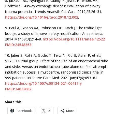
8.
Jackson RC, Nyangoni K, Olaniyi P, Jewitt H, Wilkes AR,
Hodzovic I. Airway exchange devices: evaluation of airway
trauma potential. Trends Anaesth Crit Care. 2019;25:26–31.
https://doi.org/10.1016/j.tacc.2018.12.002
.
9.
Paul A, Gibson AA, Robinson OD, Koch J. The traffic light
bougie: a study of a novel safety modification. Anaesthesia.
2014 Mar;69(3):214–8.
https://doi.org/10.1111/anae.12522
PMID:24548353
10.
Jaber S, Rollé A, Godet T, Terzi N, Riu B, Asfar P, et al.;
STYLETO trial group. Effect of the use of an endotracheal tube
and stylet versus an endotracheal tube alone on first-attempt
intubation success: a multicentre, randomised clinical trial in
999 patients. Intensive Care Med. 2021 Jun;47(6):653–64.
https://doi.org/10.1007/s00134-021-06417-y
PMID:34032882
Share this:
Facebook
X
More