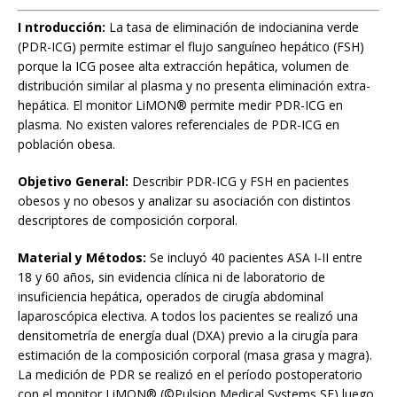
I ntroducción:
La tasa de eliminación de indocianina verde
(PDR-ICG) permite estimar el flujo sanguíneo hepático (FSH)
porque la ICG posee alta extracción hepática, volumen de
distribución similar al plasma y no presenta eliminación extra-
hepática. El monitor LiMON® permite medir PDR-ICG en
plasma. No existen valores referenciales de PDR-ICG en
población obesa.
Objetivo General:
Describir PDR-ICG y FSH en pacientes
obesos y no obesos y analizar su asociación con distintos
descriptores de composición corporal.
Material y Métodos:
Se incluyó 40 pacientes ASA I-II entre
18 y 60 años, sin evidencia clínica ni de laboratorio de
insuficiencia hepática, operados de cirugía abdominal
laparoscópica electiva. A todos los pacientes se realizó una
densitometría de energía dual (DXA) previo a la cirugía para
estimación de la composición corporal (masa grasa y magra).
La medición de PDR se realizó en el período postoperatorio
con el monitor LiMON® (©Pulsion Medical Systems SE) luego