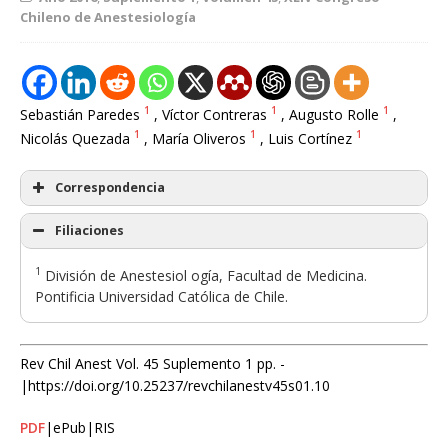
Chileno de Anestesiología
1
1
1
Sebastián Paredes
, Víctor Contreras
, Augusto Rolle
,
1
1
1
Nicolás Quezada
, María Oliveros
, Luis Cortínez
Correspondencia
Filiaciones
1
División de Anestesiol ogía, Facultad de Medicina.
Pontificia Universidad Católica de Chile.
Rev Chil Anest Vol. 45 Suplemento 1 pp. -
|https://doi.org/10.25237/revchilanestv45s01.10
PDF
|ePub|RIS