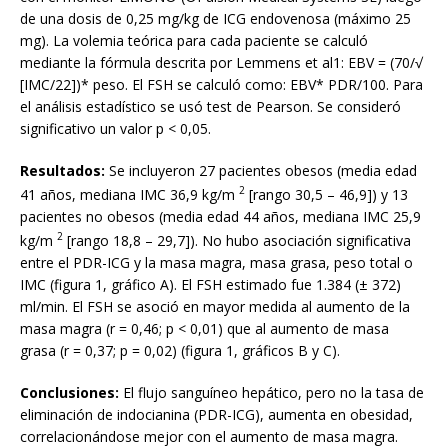
de una dosis de 0,25 mg/kg de ICG endovenosa (máximo 25
mg). La volemia teórica para cada paciente se calculó
mediante la fórmula descrita por Lemmens et al1: EBV = (70/√
[IMC/22])* peso. El FSH se calculó como: EBV* PDR/100. Para
el análisis estadístico se usó test de Pearson. Se consideró
significativo un valor p < 0,05.
Resultados:
Se incluyeron 27 pacientes obesos (media edad
2
41 años, mediana IMC 36,9 kg/m
[rango 30,5 – 46,9]) y 13
pacientes no obesos (media edad 44 años, mediana IMC 25,9
2
kg/m
[rango 18,8 – 29,7]). No hubo asociación significativa
entre el PDR-ICG y la masa magra, masa grasa, peso total o
IMC (figura 1, gráfico A). El FSH estimado fue 1.384 (± 372)
ml/min. El FSH se asoció en mayor medida al aumento de la
masa magra (r = 0,46; p < 0,01) que al aumento de masa
grasa (r = 0,37; p = 0,02) (figura 1, gráficos B y C).
Conclusiones:
El flujo sanguíneo hepático, pero no la tasa de
eliminación de indocianina (PDR-ICG), aumenta en obesidad,
correlacionándose mejor con el aumento de masa magra.