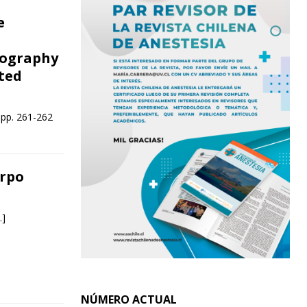
e
iography
ted
 pp. 261-262
erpo
…]
NÚMERO ACTUAL