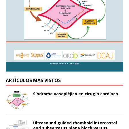
ARTÍCULOS MÁS VISTOS
Síndrome vasopléjico en cirugía cardíaca
Ultrasound guided rhomboid intercostal
and subserratus plane block versus