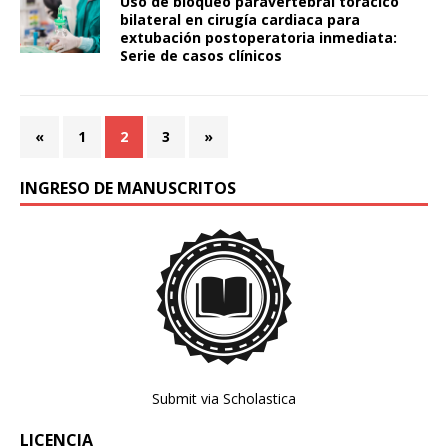
Uso de bloqueo paravertebral torácico
bilateral en cirugía cardiaca para
extubación postoperatoria inmediata:
Serie de casos clínicos
«
1
2
3
»
INGRESO DE MANUSCRITOS
Submit via Scholastica
LICENCIA