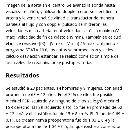
imagen de la aorta en el centro. Se avanzó la sonda hasta
visualizar el riñón, y utilizando doppler color, se identificó la
arteria y la vena renal. Se alineó el transductor de manera
paralela al flujo y con doppler pulsado se midieron las
velocidades de la arteria renal: velocidad sistólica máxima (V
máx), velocidad de fin de diástole (V min). También se calculó
el índice resistivo (IR) = (V máx – V min) / V máx. Utilizando el
programa STATA 10.0, los datos se promediaron y se les
calculó desviación estándar; se realizó correlación simple de
los niveles de creatinina pre y postoperatorias.
Resultados
Se estudió a 23 pacientes, 14 hombres y 9 mujeres, con edad
promedio de 68 ± 12 años. En el 74% de ellos fue posible
medir el FSR izquierdo y a ninguno de ellos se logró medir el
FSR derecho. El FSR izquierdo sistólico fue en promedio de 52
± 12 cm/s y el diastólico fue de 15 ± 8 cm/s. El IR fue de 0,69 ±
0,11. La creatininemia preoperatoria fue de 1,03 ± 0,4 y la
postoperatoria fue de 1,04 ± 0,5, sin que existiera correlación