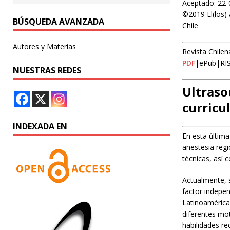
Aceptado: 22-
©2019 El(los) 
BÚSQUEDA AVANZADA
Chile
Autores y Materias
Revista Chilen
PDF
|ePub|RI
NUESTRAS REDES
Ultraso
curricu
INDEXADA EN
En esta última
anestesia reg
técnicas, así 
Actualmente, s
factor indepen
Latinoamérica,
diferentes mot
habilidades re