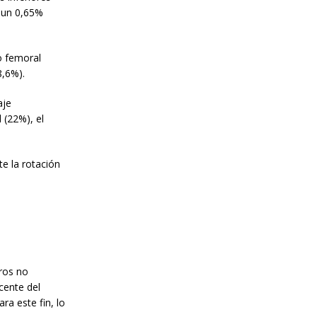
 un 0,65%
o femoral
8,6%).
aje
l (22%), el
te la rotación
tros no
cente del
a este fin, lo