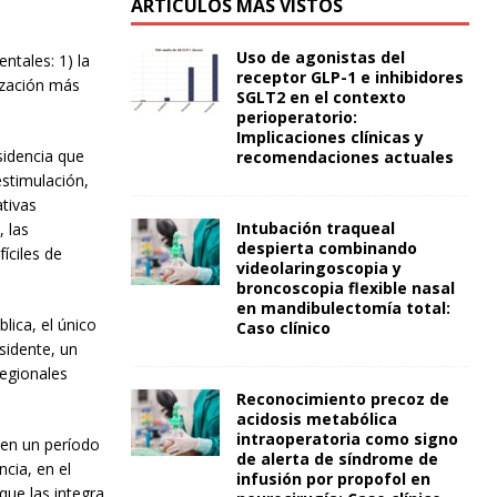
ARTÍCULOS MÁS VISTOS
Uso de agonistas del
ntales: 1) la
receptor GLP-1 e inhibidores
lización más
SGLT2 en el contexto
perioperatorio:
Implicaciones clínicas y
sidencia que
recomendaciones actuales
estimulación,
tivas
Intubación traqueal
, las
despierta combinando
íciles de
videolaringoscopia y
broncoscopia flexible nasal
en mandibulectomía total:
lica, el único
Caso clínico
sidente, un
regionales
Reconocimiento precoz de
acidosis metabólica
intraoperatoria como signo
 en un período
de alerta de síndrome de
cia, en el
infusión por propofol en
que las integra