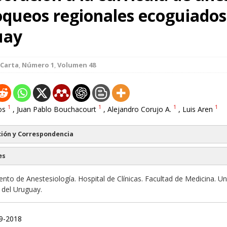
loqueos regionales ecoguiados
uay
Carta
,
Número 1
,
Volumen 48
1
1
1
1
os
, Juan Pablo Bouchacourt
, Alejandro Corujo A.
, Luis Aren
ión y Correspondencia
es
to de Anestesiología. Hospital de Clínicas. Facultad de Medicina. Un
 del Uruguay.
09-2018