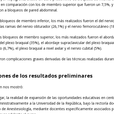
 en comparación con los de miembro superior que fueron un 7,5%, y
on a bloqueos de pared abdominal.
bloqueos de miembro inferior, los más realizados fueron el del nervi
 las ramas del nervio obturador (26,1%) y el nervio femorocutáneo (1
os bloqueos de miembro superior, los más realizados fueron el abord
 del plexo braquial (35%), el abordaje supraclavicular del plexo braquia
(6,7%), el plexo braquial a nivel axilar y el nervio cubital (5%).
ron complicaciones graves derivadas de las técnicas realizadas duran
ones de los resultados preliminares
ón nos mostró:
gar, la realidad de expansión de las oportunidades educativas en cen
inistrativamente a la Universidad de la República, bajo la rectoría do
de Anestesiología, mediante docentes específicamente asociados par