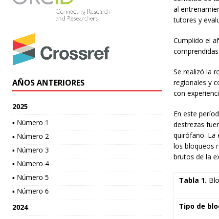
al entrenamien
tutores y evalu
Cumplido el a
comprendidas 
Se realizó la 
AÑOS ANTERIORES
regionales y 
con experienci
2025
En este períod
▪ Número 1
destrezas fuer
quirófano. La 
▪ Número 2
los bloqueos r
▪ Número 3
brutos de la e
▪ Número 4
▪ Número 5
Tabla 1.
Blo
▪ Número 6
Tipo de bl
2024