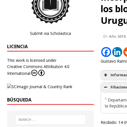
los b
Urug
Submit via Scholastica
Año 2019
,
LICENCIA
This work is licensed under
Gustavo Ram
Creative Commons Attribution 4.0
International
Informac
Filiacion
1
BÚSQUEDA
Departamen
la República
Recibido: 14-