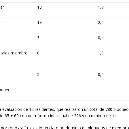
lar
13
1,7
ar
19
2,4
3
0,4
stales miembro
8
1,0
5
0,6
loqueos
 evaluación de 12 residentes, que realizaron un total de 780 bloque
de 65 ± 60 con un máximo individual de 226 y un mínimo de 14.
 por topografía, existió un claro predominio de bloqueos de miembros