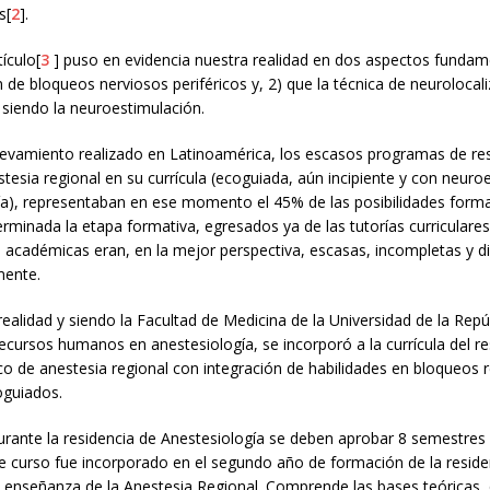
s[
2
].
ículo[
3
] puso en evidencia nuestra realidad en dos aspectos fundame
ón de bloqueos nerviosos periféricos y, 2) que la técnica de neuroloca
e siendo la neuroestimulación.
levamiento realizado en Latinoamérica, los escasos programas de re
estesia regional en su currícula (ecoguiada, aún incipiente y con neuro
ía), representaban en ese momento el 45% de las posibilidades forma
erminada la etapa formativa, egresados ya de las tutorías curriculares
académicas eran, en la mejor perspectiva, escasas, incompletas y dif
mente.
realidad y siendo la Facultad de Medicina de la Universidad de la Repúb
cursos humanos en anestesiología, se incorporó a la currícula del re
co de anestesia regional con integración de habilidades en bloqueos 
oguiados.
urante la residencia de Anestesiología se deben aprobar 8 semestres
e curso fue incorporado en el segundo año de formación de la residen
 enseñanza de la Anestesia Regional. Comprende las bases teóricas, 