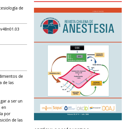
tesiología de
stv48n01.03
edimientos de
a de las
gar a ser un
o en
da por
sición de las