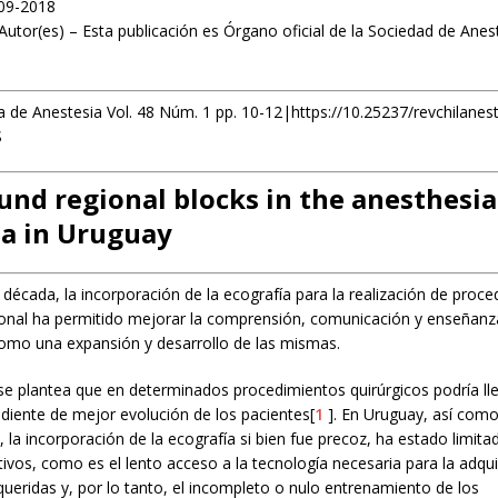
09-2018
Autor(es) – Esta publicación es Órgano oficial de la Sociedad de Anes
a de Anestesia Vol. 48 Núm. 1 pp. 10-12|https://10.25237/revchilane
S
und regional blocks in the anesthesia
la in Uruguay
 década, la incorporación de la ecografía para la realización de proc
ional ha permitido mejorar la comprensión, comunicación y enseñanz
como una expansión y desarrollo de las mismas.
e plantea que en determinados procedimientos quirúrgicos podría lle
diente de mejor evolución de los pacientes[
1
]. En Uruguay, así com
 la incorporación de la ecografía si bien fue precoz, ha estado limita
ivos, como es el lento acceso a la tecnología necesaria para la adqui
queridas y, por lo tanto, el incompleto o nulo entrenamiento de los