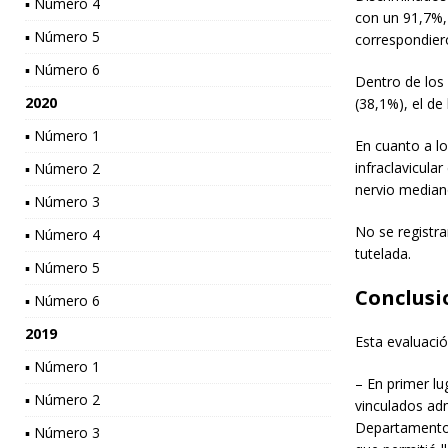
▪ Número 4
con un 91,7%,
▪ Número 5
correspondier
▪ Número 6
Dentro de los 
2020
(38,1%), el de
▪ Número 1
En cuanto a l
infraclavicular
▪ Número 2
nervio mediano 
▪ Número 3
No se registra
▪ Número 4
tutelada.
▪ Número 5
Conclusi
▪ Número 6
2019
Esta evaluaci
▪ Número 1
– En primer lu
▪ Número 2
vinculados adm
Departamento 
▪ Número 3