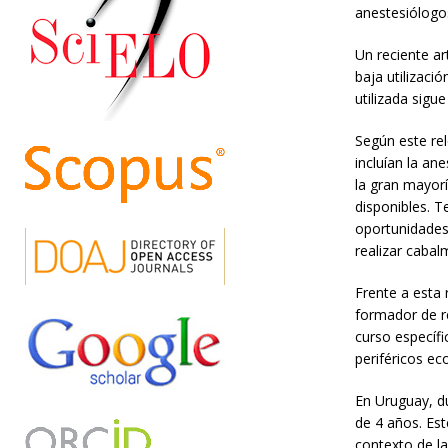
anestesiólogo
Un reciente art
baja utilizaci
utilizada sigu
Según este re
incluían la an
la gran mayor
disponibles. T
oportunidades 
realizar cabal
Frente a esta 
formador de re
curso específi
periféricos ec
En Uruguay, d
de 4 años. Est
contexto de la