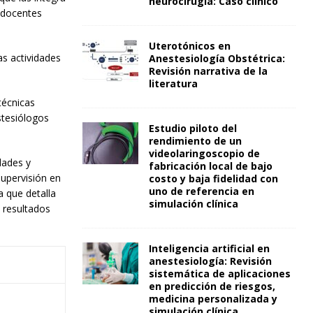
neurocirugía: Caso clínico
e docentes
Uterotónicos en
s actividades
Anestesiología Obstétrica:
Revisión narrativa de la
literatura
técnicas
stesiólogos
Estudio piloto del
rendimiento de un
videolaringoscopio de
dades y
fabricación local de bajo
supervisión en
costo y baja fidelidad con
uno de referencia en
a que detalla
simulación clínica
s resultados
Inteligencia artificial en
anestesiología: Revisión
sistemática de aplicaciones
en predicción de riesgos,
medicina personalizada y
simulación clínica