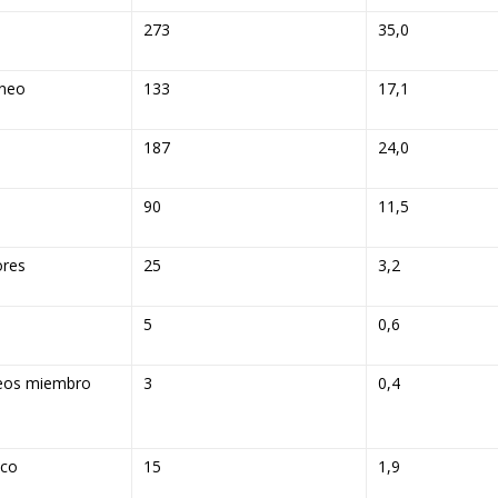
273
35,0
neo
133
17,1
187
24,0
90
11,5
ores
25
3,2
e
5
0,6
eos miembro
3
0,4
ico
15
1,9