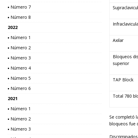
▪ Número 7
Supraclavicu
▪ Número 8
Infraclavicul
2022
▪ Número 1
Axilar
▪ Número 2
Bloqueos di
▪ Número 3
superior
▪ Número 4
▪ Número 5
TAP Block
▪ Número 6
Total 780 b
2021
▪ Número 1
Se completó la
▪ Número 2
bloqueos fue 
▪ Número 3
Discriminados