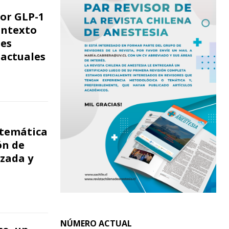
tor GLP-1
ontexto
nes
 actuales
stemática
ón de
izada y
NÚMERO ACTUAL