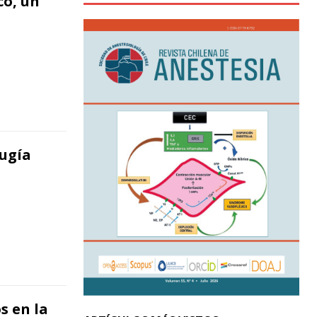
co, un
rugía
s en la