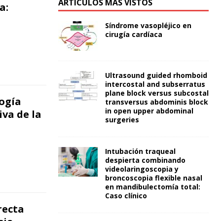
ARTÍCULOS MÁS VISTOS
a:
Síndrome vasopléjico en
cirugía cardíaca
Ultrasound guided rhomboid
intercostal and subserratus
plane block versus subcostal
ogía
transversus abdominis block
in open upper abdominal
iva de la
surgeries
Intubación traqueal
despierta combinando
videolaringoscopia y
broncoscopia flexible nasal
en mandibulectomía total:
Caso clínico
recta