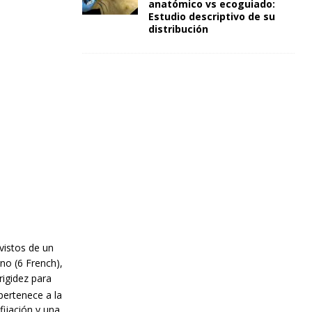
anatómico vs ecoguiado:
Estudio descriptivo de su
distribución
vistos de un
no (6 French),
rigidez para
 pertenece a la
fijación y una