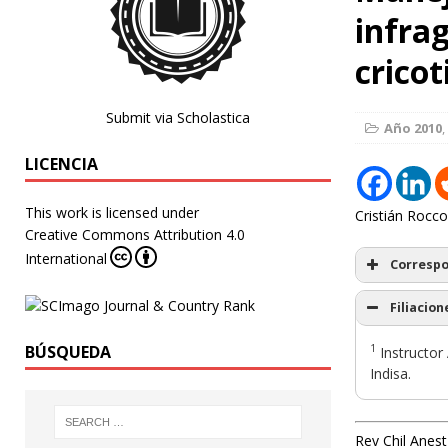
infrag
crico
Submit via Scholastica
Año 2010
,
LICENCIA
This work is licensed under
Cristián Rocco
Creative Commons Attribution 4.0
International
Corresp
Filiacion
1
BÚSQUEDA
Instructor 
Indisa.
Rev Chil Anest