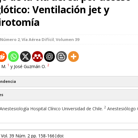
lótico: Ventilación jet y
tirotomía
Número 2
,
Vía Aérea Difícil
,
Volumen 39
1
2
 M.
y José Guzmán O.
ondencia
es
2
Anestesiología Hospital Clínico Universidad de Chile.
Anestesiólogo C
 Vol. 39 Núm. 2 pp. 158-166|doi: