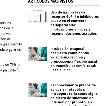
ARTÍCULOS MÁS VISTOS
Uso de agonistas del
receptor GLP-1 e inhibidores
SGLT2 en el contexto
rdial es
perioperatorio:
nos en la
Implicaciones clínicas y
recomendaciones actuales
 una vez
tento de
sta guía permite
Intubación traqueal
rada o guiar un
despierta combinando
videolaringoscopia y
broncoscopia flexible nasal
s, y de 79% en
en mandibulectomía total:
4
Caso clínico
a palpable
.
Reconocimiento precoz de
acidosis metabólica
intraoperatoria como signo
de alerta de síndrome de
infusión por propofol en