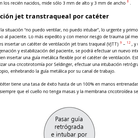
8
En los recién nacidos, mide sólo 3 mm de alto y 3 mm de ancho
.
ación jet transtraqueal por catéter
la situación “no puedo ventilar, no puedo intubar”, lo urgente y primo
no al paciente. Lo más expedito y con menor riesgo de trauma (al me
9
12
 es insertar un catéter de ventilación jet trans traqueal (VJTT)
–
, y
genación y estabilización del paciente, se podrá efectuar un nuevo in
ien insertar una guía metálica flexible por el catéter de ventilación. E
alizar una cricotirotomía por Seldinger, efectuar una intubación retróg
pio, enhebrando la guía metálica por su canal de trabajo.
atéter tiene una tasa de éxito hasta de un 100% en manos entrenada
siempre que el cuello no tenga masas y la membrana cricotiroídea se