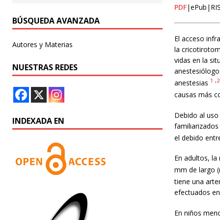
PDF
|ePub|RI
BÚSQUEDA AVANZADA
El acceso infra
Autores y Materias
la cricotiroto
vidas en la si
NUESTRAS REDES
anestesiólogo
1
,
2
anestesias
causas más co
Debido al uso 
INDEXADA EN
familiarizados
el debido entr
En adultos, l
mm de largo 
tiene una arte
efectuados en
En niños meno