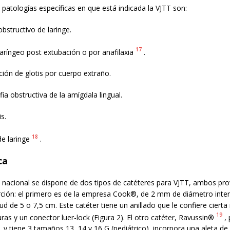
 patologías específicas en que está indicada la VJTT son:
bstructivo de laringe.
17
aríngeo post extubación o por anafilaxia
.
ión de glotis por cuerpo extraño.
fia obstructiva de la amígdala lingual.
is.
18
de laringe
.
ca
 nacional se dispone de dos tipos de catéteres para VJTT, ambos pro
rción: el primero es de la empresa Cook®, de 2 mm de diámetro inter
ud de 5 o 7,5 cm. Este catéter tiene un anillado que le confiere cierta 
19
ras y un conector luer-lock (Figura 2). El otro catéter, Ravussin®
,
 tiene 3 tamaños 13, 14 y 16 G (pediátrico), incorpora una aleta de 