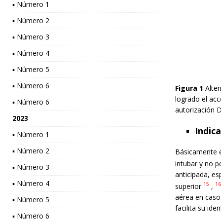
▪ Número 1
▪ Número 2
▪ Número 3
▪ Número 4
▪ Número 5
▪ Número 6
Figura
1
Alter
logrado el acc
▪ Número 6
autorización D
2023
Indic
▪ Número 1
▪ Número 2
Básicamente ex
intubar y no p
▪ Número 3
anticipada, e
▪ Número 4
15
16
superior
,
aérea en caso 
▪ Número 5
facilita su ide
▪ Número 6