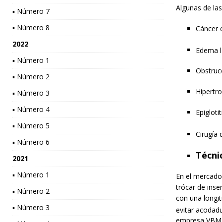
Algunas de las
▪ Número 7
▪ Número 8
Cáncer o
2022
Edema l
▪ Número 1
Obstrucc
▪ Número 2
Hipertro
▪ Número 3
▪ Número 4
Epiglotit
▪ Número 5
Cirugía 
▪ Número 6
Técni
2021
▪ Número 1
En el mercado
trócar de inse
▪ Número 2
con una longit
▪ Número 3
evitar acodadu
empresa VBM, y