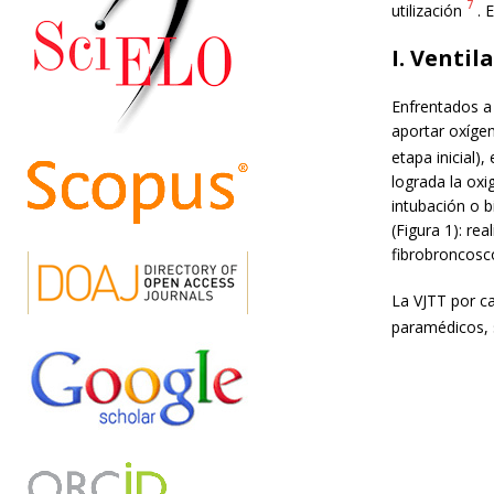
7
utilización
. 
I. Ventil
Enfrentados a 
aportar oxíge
etapa inicial),
lograda la oxi
intubación o b
(Figura 1): re
fibrobroncosco
La VJTT por c
paramédicos, 