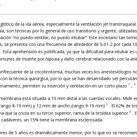
S
glótico de la vía aérea, especialmente la ventilación jet transtraqueal 
mía, son técnicas por lo general de uso transitorio y urgente, utilizada
tuación “no puedo ventilar, no puedo intubar”. Este escenario tan temi
s, se presenta con una frecuencia de alrededor de 0,01-2 por cada 1
. Esta aprehensión es justificada, ya que la dificultad para intubar es 
munes de muerte por hipoxia y daño cerebral relacionado con la ane
infrecuente de la cricotirotomía, muchas veces los anestesiólogos n
 con la técnica quirúrgica, por lo que se han desarrollado set percut
3
4
enamiento, permiten su inserción y ventilación en un corto plazo
,
a membrana está situada a 10 mm distal a las cuerdas vocales. Mide 
5
(rango 8-19 mm) y 12 mm de ancho (rango 9-19 mm)
. El 62% de lo
6
ria que la cruza en su tercio superior, rama de la tiroídea superior
. 
 cadáveres, un 15% tiene la membrana esclerosada.
res de 5 años es dramáticamente menor, por lo que no se recomien