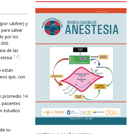
(por catéter) y
s para salvar
do por los
0.000
una de las
1
,
2
stesia
.
o están
áneos que, con
.
en promedio 14
s pacientes
En estudios
da su