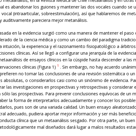
o metaanálisis, en la Revista Médica de Chile metaanálisis y en otras 
ual es abandonar los guiones y mantener las dos vocales cuando se u
vocal (intraarticular, sobreestimulación), así que hablaremos de meta
y auditivamente pareciera mejor metanálisis.
asada en la evidencia surgió como una manera de mantener el paso 
elerado de la ciencia médica y como un cambio del paradigma tradicio
a intuición, la experiencia y el razonamiento fisiopatológico a árbitro
siones clínicas. Así se llegó a configurar una jerarquía de la evidencia
etaanálisis de ensayos clínicos en la cúspide hasta descender a las 
1
rvaciones clínicas (Figura 1)
. Sin embargo, no hay acuerdo unánime
prefieren no tomar las conclusiones de una revisión sistemática o un
 absolutas, o considerarlos casi como un sinónimo de evidencia. P
rar las investigaciones en prospectivas y retrospectivas y considerar 
a sólo las prospectivas. Para prevenir conclusiones equívocas de un m
aber la forma de interpretarlos adecuadamente y conocer los posibl
idarlos, pues son de una variada calidad. Un buen ensayo aleatorizad
al adecuado, pudiera aportar mejor información y ser más benefici
nducta clínica que un metaanálisis sesgado. Por otra parte, un buen
etodológicamente mal diseñados dará lugar a malos resultados estad