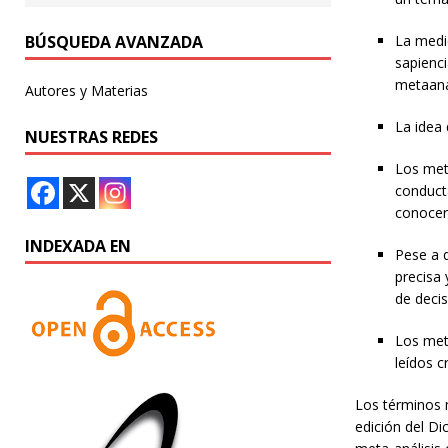
BÚSQUEDA AVANZADA
La medic
sapienci
metaanál
Autores y Materias
La idea 
NUESTRAS REDES
Los meta
conducta
conocer 
INDEXADA EN
Pese a 
precisa 
de deci
Los meta
leídos c
Los términos 
edición del Di