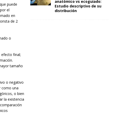
anatómico vs ecoguiado:
 que puede
Estudio descriptivo de su
por el
distribución
tomado en
consta de 2
imado o
efecto final;
rmación.
(mayor tamaño
tivo o negativo
car como una
egóricos, o bien
r la existencia
a comparación
nicos