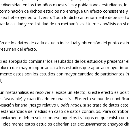
e diversidad en los tamaños muestrales y poblaciones estudiadas, lo
combinación de dichos estudios no entregue un efecto consistente y 
e sea heterogéneo o diverso. Todo lo dicho anteriormente debe ser 
uar la calidad y credibilidad de un metaanálisis. Un metaanálisis en sí 
ón de los datos de cada estudio individual y obtención del punto est
resumen del efecto.
si es apropiado combinar los resultados de los estudios y presentar el 
volucra dar mayor importancia a los estudios que aportan mayor info
lmente estos son los estudios con mayor cantidad de participantes 
).
 un metaanálisis es resolver si existe un efecto, si este efecto es posi
esfavorable) y cuantificarlo en una cifra. El efecto se puede cuantifi
iación binaria (riesgo relativo u
odds ratio
), si se trata de datos cat
 estandarizada de medias en caso de datos continuos. Para corrobora
 obviamente deben seleccionarse aquellos trabajos en que exista un
. Idealmente estos estudios deberían ser exclusivamente ensayos clí