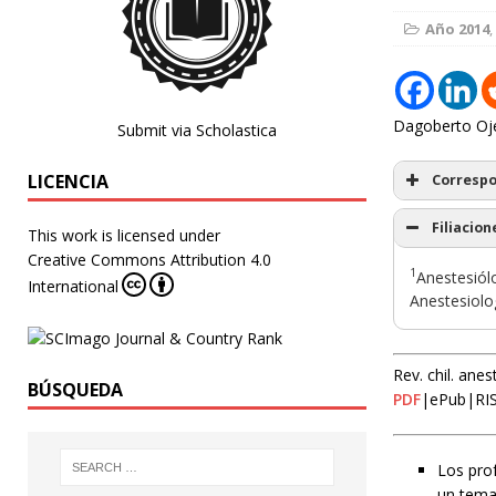
Año 2014
,
Dagoberto Oj
Submit via Scholastica
LICENCIA
Corresp
Filiacion
This work is licensed under
Creative Commons Attribution 4.0
1
Anestesiólo
International
Anestesiolo
Rev. chil. ane
BÚSQUEDA
PDF
|ePub|RI
Los prof
un tema