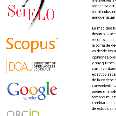
meta-análisis 
tendencia act
terminados en 
aunque visual 
La medicina b
desarrollo ac
reconocía en l
la toma de deci
va desde los m
opiniones/obse
y hay quienes 
como verdades
ecléctico sepa
de la evidenci
conveniente s
pudieran inval
tamaño muestr
cambiar una co
de estudios m