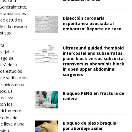
mos. Una
. Generalmente,
etaanálisis es
Disección coronaria
 de estudios
espontánea asociada al
s, la revisión
embarazo: Reporte de caso
sticas.
ta,
Ultrasound guided rhomboid
sejable
intercostal and subserratus
esgo de
plane block versus subcostal
transversus abdominis block
derá de la
in open upper abdominal
 los estudios
surgeries
de verificación
ncluidos en un
pos. La
Bloqueo PENG en fractura de
turaleza
cadera
son los
trictamente
 o los de
Bloqueo de plexo braquial
e lleva a una
por abordaje axilar
dadero.