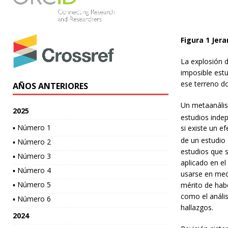
Figura
1
Jera
La explosión d
imposible estu
ese terreno do
AÑOS ANTERIORES
Un metaanális
2025
estudios inde
▪ Número 1
si existe un e
de un estudio 
▪ Número 2
estudios que s
▪ Número 3
aplicado en el
▪ Número 4
usarse en medi
▪ Número 5
mérito de habe
como el anális
▪ Número 6
hallazgos.
2024