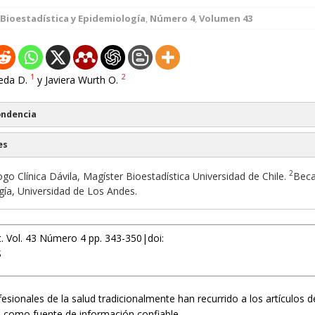
Bioestadística y Epidemiología
,
Número 4
,
Volumen 43
1
2
eda D.
y Javiera Wurth O.
ondencia
es
2
go Clínica Dávila, Magíster Bioestadística Universidad de Chile.
Beca
gía, Universidad de Los Andes.
st. Vol. 43 Número 4 pp. 343-350|doi:
S
esionales de la salud tradicionalmente han recurrido a los artículos d
 como fuente de información confiable.