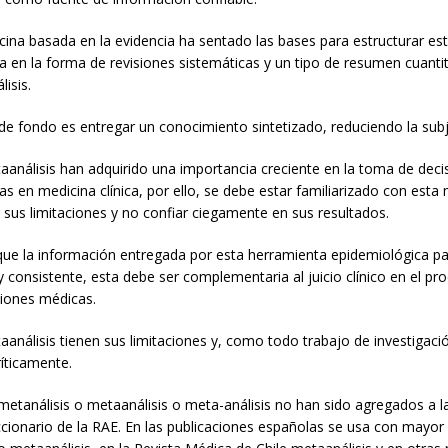
ina basada en la evidencia ha sentado las bases para estructurar est
a en la forma de revisiones sistemáticas y un tipo de resumen cuanti
isis.
de fondo es entregar un conocimiento sintetizado, reduciendo la subj
análisis han adquirido una importancia creciente en la toma de deci
s en medicina clínica, por ello, se debe estar familiarizado con esta
sus limitaciones y no confiar ciegamente en sus resultados.
que la información entregada por esta herramienta epidemiológica p
y consistente, esta debe ser complementaria al juicio clínico en el p
siones médicas.
análisis tienen sus limitaciones y, como todo trabajo de investigaci
ríticamente.
metanálisis o metaanálisis o meta-análisis no han sido agregados a l
ccionario de la RAE. En las publicaciones españolas se usa con mayor