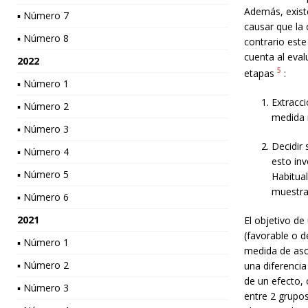
Además, exist
▪ Número 7
causar que la 
▪ Número 8
contrario est
cuenta al eval
2022
5
etapas
:
▪ Número 1
Extracci
▪ Número 2
medida 
▪ Número 3
Decidir 
▪ Número 4
esto in
▪ Número 5
Habitua
muestral
▪ Número 6
2021
El objetivo de
(favorable o d
▪ Número 1
medida de asoc
▪ Número 2
una diferencia
de un efecto,
▪ Número 3
entre 2 grupos