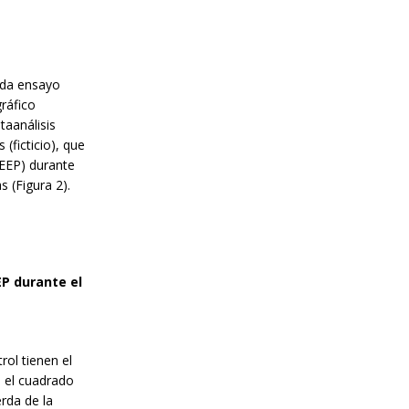
ada ensayo
gráfico
taanálisis
(ficticio), que
(PEEP) durante
s (Figura 2).
EP durante el
rol tienen el
 el cuadrado
erda de la