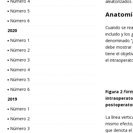
▪ Número 4
aleatorizados 
▪ Número 5
Anatomí
▪ Número 6
Cuando se real
2020
incluido y los
▪ Número 1
denominado “
debe mostrar
▪ Número 2
tiene el objeti
▪ Número 3
el intraoperato
▪ Número 4
▪ Número 5
▪ Número 6
Figura
2
Fores
intraoperator
2019
postoperator
▪ Número 1
La línea verti
▪ Número 2
mismo efecto,
▪ Número 3
que denota el 