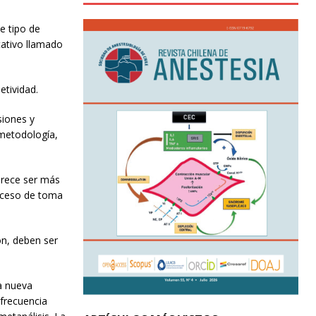
e tipo de
tativo llamado
etividad.
siones y
 metodología,
arece ser más
roceso de toma
ón, deben ser
a nueva
 frecuencia