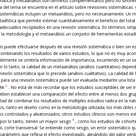
emática y metaanálisis son términos complementarios pero no sinóni
da del tema se encuentra en el artículo sobre revisiones sistemáticas
 sistemáticas incluyen un metaanálisis, pero no necesariamente. Un m
tadística que permite estimar cuantitativamente el beneficio del total
decuados recopilados en una revisión sistemática. En términos simple
 la metodología y el metaanálisis un conjunto de herramientas estadí
s puede efectuarse después de una revisión sistemática o bien sin es
ombinando los resultados de varios estudios, lo que no es muy acon
lemente se omitiría información de importancia, incurriendo en un s
or lo tanto, la calidad de un metaanálisis (análisis cuantitativo) depen
evisión sistemática que lo precede (análisis cualitativo). La calidad de
para una revisión sistemática puede ser evaluada mediante una lista 
5
MA
. No está de más recordar que los estudios susceptibles de ser i
deben establecer una comparación del efecto entre al menos dos gru
cultad de combinar los resultados de múltiples estudios radica en la na
os, tanto en diseño como en la metodología utilizada; los más útiles 
os controlados y aleatorizados; otros estudios clínicos son menos es
6
 por lo tanto, tienen un mayor sesgo
, como los estudios de cohorte
l, corte transversal. Se entiende como sesgo, un error sistemático qu
 parámetro que refleja el efecto investigado, alejándolo del valor ver