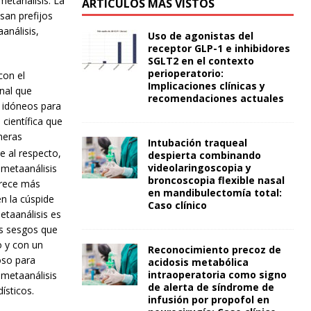
metanálisis. La
ARTÍCULOS MÁS VISTOS
san prefijos
análisis,
Uso de agonistas del
receptor GLP-1 e inhibidores
SGLT2 en el contexto
perioperatorio:
con el
Implicaciones clínicas y
nal que
recomendaciones actuales
s idóneos para
 científica que
meras
Intubación traqueal
 al respecto,
despierta combinando
videolaringoscopia y
 metaanálisis
broncoscopia flexible nasal
arece más
en mandibulectomía total:
en la cúspide
Caso clínico
etaanálisis es
es sesgos que
o y con un
Reconocimiento precoz de
oso para
acidosis metabólica
intraoperatoria como signo
 metaanálisis
de alerta de síndrome de
ísticos.
infusión por propofol en