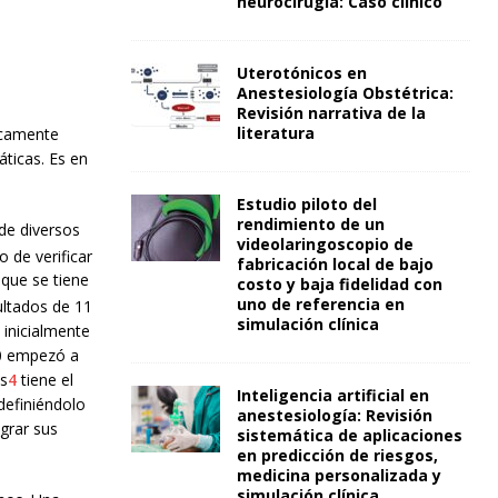
neurocirugía: Caso clínico
Uterotónicos en
Anestesiología Obstétrica:
Revisión narrativa de la
literatura
ticamente
áticas. Es en
Estudio piloto del
rendimiento de un
de diversos
videolaringoscopio de
o de verificar
fabricación local de bajo
 que se tiene
costo y baja fidelidad con
uno de referencia en
ultados de 11
simulación clínica
 inicialmente
 80 empezó a
ss
4
tiene el
Inteligencia artificial en
definiéndolo
anestesiología: Revisión
egrar sus
sistemática de aplicaciones
en predicción de riesgos,
medicina personalizada y
simulación clínica