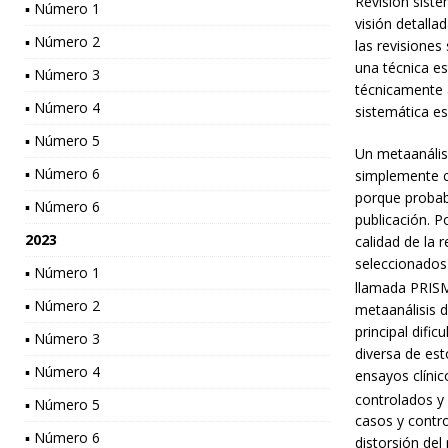
Revisión sist
▪ Número 1
visión detalla
▪ Número 2
las revisiones
una técnica es
▪ Número 3
técnicamente a
▪ Número 4
sistemática es
▪ Número 5
Un metaanálisi
▪ Número 6
simplemente c
porque probab
▪ Número 6
publicación. P
2023
calidad de la r
seleccionados 
▪ Número 1
llamada PRIS
▪ Número 2
metaanálisis 
principal difi
▪ Número 3
diversa de est
▪ Número 4
ensayos clínic
controlados y
▪ Número 5
casos y contro
▪ Número 6
distorsión del