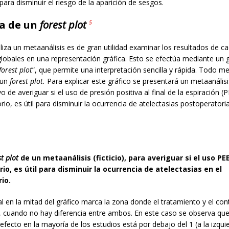
para disminuir el riesgo de la aparición de sesgos.
a de un
forest plot
5
iza un metaanálisis es de gran utilidad examinar los resultados de c
 globales en una representación gráfica. Esto se efectúa mediante un 
forest plot
”, que permite una interpretación sencilla y rápida. Todo me
 un
forest plot.
Para explicar este gráfico se presentará un metaanálisis 
vo de averiguar si el uso de presión positiva al final de la espiración 
rio, es útil para disminuir la ocurrencia de atelectasias postoperatoria
t plot
de un metaanálisis (ficticio), para averiguar si el uso PE
io, es útil para disminuir la ocurrencia de atelectasias en el
io.
cal en la mitad del gráfico marca la zona donde el tratamiento y el cont
 cuando no hay diferencia entre ambos. En este caso se observa que
efecto en la mayoría de los estudios está por debajo del 1 (a la izqui