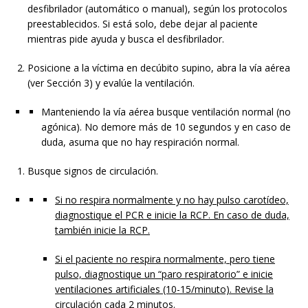
desfibrilador (automático o manual), según los protocolos
preestablecidos. Si está solo, debe dejar al paciente
mientras pide ayuda y busca el desfibrilador.
Posicione a la víctima en decúbito supino, abra la vía aérea
(ver Sección 3) y evalúe la ventilación.
Manteniendo la vía aérea busque ventilación normal (no
agónica). No demore más de 10 segundos y en caso de
duda, asuma que no hay respiración normal.
Busque signos de circulación.
Si no respira normalmente y no hay pulso carotídeo,
diagnostique el PCR e inicie la RCP. En caso de duda,
también inicie la RCP.
Si el paciente no respira normalmente, pero tiene
pulso, diagnostique un “paro respiratorio” e inicie
ventilaciones artificiales (10-15/minuto). Revise la
circulación cada 2 minutos.