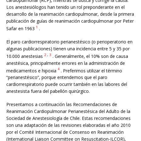
cardiopulmonar (RCP), mientras se busca y corrige la causa.
Los anestesiólogos han tenido un rol preponderante en el
desarrollo de la reanimación cardiopulmonar, desde la primera
publicación de guías de reanimación cardiopulmonar por Peter
1
Safar en 1963
.
El paro cardiorrespiratorio perianestésico (o perioperatorio en
algunas publicaciones) tienen una incidencia entre 5 y 35 por
2
,
3
10.000 anestesias
. Generalmente, el 10% son de causa
anestésica, principalmente errores en la administración de
4
medicamentos e hipoxia
. Preferimos utilizar el término
“perianestésico”, porque entendemos que el paro
cardiorrespiratorio puede ocurrir también en las labores del
anestesista fuera del pabellón quirúrgico.
Presentamos a continuación las Recomendaciones de
Reanimación Cardiopulmonar Perianestésica del Adulto de la
Sociedad de Anestesiología de Chile. Estas recomendaciones
son una adaptación de las revisiones elaboradas el año 2010
por el Comité Internacional de Consenso en Reanimación
(International Liaison Committee on Resuscitation-ILCOR),