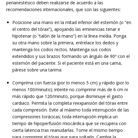
perianestésico deben realizarse de acuerdo a las
recomendaciones internacionales, que son las siguientes:
Posicione una mano en la mitad inferior del esternón (o “en
el centro del tórax”), apoyando las eminencias tenar e
hipotenar (o “talón de la mano”) en la línea media. Ponga
su otra mano sobre la primera, entrelace los dedos y
mantenga los codos rectos. Mantenga sus codos
extendidos y sus brazos formando un ángulo de 90º con el
esternón del paciente. Si el paciente está en una cama,
párese sobre una tarima.
Comprima con fuerza (por lo menos 5 cm) y rápido (por lo
menos 100/minuto); intente no comprimir más de 6 cm ni
más rápido que 120/minuto, porque disminuye el gasto
cardiaco. Permita la completa reexpansión del tórax entre
cada compresión. Evite al máximo toda interrupción de las
compresiones torácicas; toda interrupción implica un
tiempo de hipoperfusión miocárdica que se recupera con
cierta latencia tras reanudarlas. Tome el mismo tiempo
para comprimir el tórax que para soltarlo. Cambie la