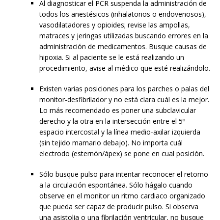
Al diagnosticar el PCR suspenda la administración de
todos los anestésicos (inhalatorios o endovenosos),
vasodilatadores y opioides; revise las ampollas,
matraces y jeringas utilizadas buscando errores en la
administración de medicamentos. Busque causas de
hipoxia. Si al paciente se le está realizando un
procedimiento, avise al médico que esté realizándolo.
Existen varias posiciones para los parches o palas del
monitor-desfibrilador y no está clara cuál es la mejor.
Lo más recomendado es poner una subclavicular
derecho y la otra en la intersección entre el 5º
espacio intercostal y la línea medio-axilar izquierda
(sin tejido mamario debajo). No importa cuál
electrodo (esternón/ápex) se pone en cual posición.
Sólo busque pulso para intentar reconocer el retorno
a la circulación espontánea. Sólo hágalo cuando
observe en el monitor un ritmo cardiaco organizado
que pueda ser capaz de producir pulso. Si observa
una asistolia o una fibrilación ventricular, no busque