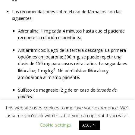
Las recomendaciones sobre el uso de fármacos son las
siguientes:
Adrenalina: 1 mg cada 4 minutos hasta que el paciente
recupere circulación espontánea.
Antiarrítmicos: luego de la tercera descarga. La primera
opción es amiodarona; 300 mg, se puede repetir una
dosis de 150 mg para casos refractarios. La segunda es
-1
lidocaína; 1 mg·kg
. No administrar lidocaína y
amiodarona al mismo paciente.
Sulfato de magnesio: 2 g de en caso de
torsade de
pointes
.
This website uses cookies to improve your experience. We'll
Bicarbonato de sodio: 50 mmol sólo en caso de
assume you're ok with this, but you can opt-out if you wish.
hiperkalemia o sobredosis de antidepresivos tricíclicos.
Cookie settings
ACCEPT
No se recomienda el uso de atropina para el