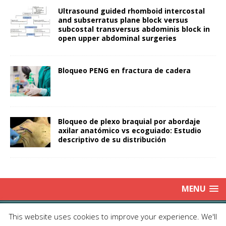
Ultrasound guided rhomboid intercostal
and subserratus plane block versus
subcostal transversus abdominis block in
open upper abdominal surgeries
Bloqueo PENG en fractura de cadera
Bloqueo de plexo braquial por abordaje
axilar anatómico vs ecoguiado: Estudio
descriptivo de su distribución
MENU
Copyright © 2025 | Publicación Oficial de la Sociedad de Médicos
This website uses cookies to improve your experience. We'll
Anestesiólogos de Chile|
Enviar Email
| Producción: Editorial Iku