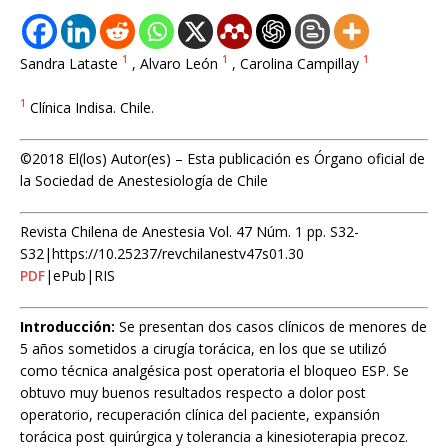
1
1
1
Sandra Lataste
, Alvaro León
, Carolina Campillay
1
Clínica Indisa. Chile.
©2018 El(los) Autor(es) – Esta publicación es Órgano oficial de
la Sociedad de Anestesiología de Chile
Revista Chilena de Anestesia Vol. 47 Núm. 1 pp. S32-
S32|https://10.25237/revchilanestv47s01.30
PDF
|ePub|RIS
Introducción:
Se presentan dos casos clínicos de menores de
5 años sometidos a cirugía torácica, en los que se utilizó
como técnica analgésica post operatoria el bloqueo ESP. Se
obtuvo muy buenos resultados respecto a dolor post
operatorio, recuperación clínica del paciente, expansión
torácica post quirúrgica y tolerancia a kinesioterapia precoz.