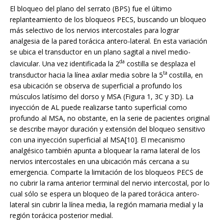
El bloqueo del plano del serrato (BPS) fue el último
replanteamiento de los bloqueos PECS, buscando un bloqueo
más selectivo de los nervios intercostales para lograr
analgesia de la pared torácica antero-lateral. En esta variación
se ubica el transductor en un plano sagital a nivel medio-
da
clavicular. Una vez identificada la 2
costilla se desplaza el
ta
transductor hacia la línea axilar media sobre la 5
costilla, en
esa ubicación se observa de superficial a profundo los
músculos latísimo del dorso y MSA (Figura 1, 3C y 3D). La
inyección de AL puede realizarse tanto superficial como
profundo al MSA, no obstante, en la serie de pacientes original
se describe mayor duración y extensión del bloqueo sensitivo
con una inyección superficial al MSA[10]. El mecanismo
analgésico también apunta a bloquear la rama lateral de los
nervios intercostales en una ubicación más cercana a su
emergencia. Comparte la limitación de los bloqueos PECS de
no cubrir la rama anterior terminal del nervio intercostal, por lo
cual sólo se espera un bloqueo de la pared torácica antero-
lateral sin cubrir la línea media, la región mamaria medial y la
región torácica posterior medial.