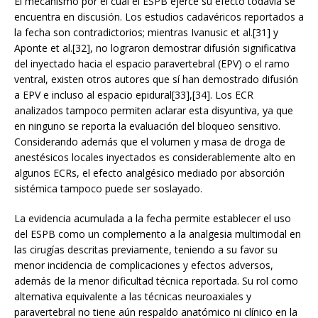
El mecanismo por el cual el ESPB ejerce su efecto todavía se
encuentra en discusión. Los estudios cadavéricos reportados a
la fecha son contradictorios; mientras Ivanusic et al.[31] y
Aponte et al.[32], no lograron demostrar difusión significativa
del inyectado hacia el espacio paravertebral (EPV) o el ramo
ventral, existen otros autores que sí han demostrado difusión
a EPV e incluso al espacio epidural[33],[34]. Los ECR
analizados tampoco permiten aclarar esta disyuntiva, ya que
en ninguno se reporta la evaluación del bloqueo sensitivo.
Considerando además que el volumen y masa de droga de
anestésicos locales inyectados es considerablemente alto en
algunos ECRs, el efecto analgésico mediado por absorción
sistémica tampoco puede ser soslayado.
La evidencia acumulada a la fecha permite establecer el uso
del ESPB como un complemento a la analgesia multimodal en
las cirugías descritas previamente, teniendo a su favor su
menor incidencia de complicaciones y efectos adversos,
además de la menor dificultad técnica reportada. Su rol como
alternativa equivalente a las técnicas neuroaxiales y
paravertebral no tiene aún respaldo anatómico ni clínico en la