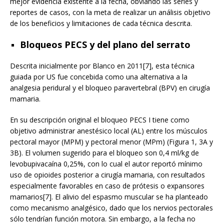
mejor evidencia existente a la fecha, obviando las series y
reportes de casos, con la meta de realizar un análisis objetivo
de los beneficios y limitaciones de cada técnica descrita.
Bloqueos PECS y del plano del serrato
Descrita inicialmente por Blanco en 2011[7], esta técnica
guiada por US fue concebida como una alternativa a la
analgesia peridural y el bloqueo paravertebral (BPV) en cirugía
mamaria.
En su descripción original el bloqueo PECS I tiene como
objetivo administrar anestésico local (AL) entre los músculos
pectoral mayor (MPM) y pectoral menor (MPm) (Figura 1, 3A y
3B). El volumen sugerido para el bloqueo son 0,4 ml/kg de
levobupivacaína 0,25%, con lo cual el autor reportó mínimo
uso de opioides posterior a cirugía mamaria, con resultados
especialmente favorables en caso de prótesis o expansores
mamarios[7]. El alivio del espasmo muscular se ha planteado
como mecanismo analgésico, dado que los nervios pectorales
sólo tendrían función motora. Sin embargo, a la fecha no