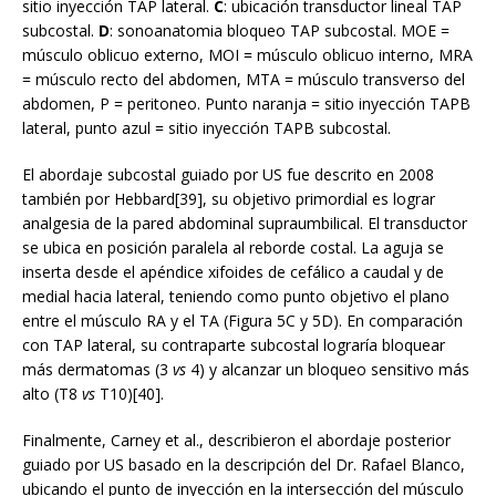
sitio inyección TAP lateral.
C
: ubicación transductor lineal TAP
subcostal.
D
: sonoanatomia bloqueo TAP subcostal. MOE =
músculo oblicuo externo, MOI = músculo oblicuo interno, MRA
= músculo recto del abdomen, MTA = músculo transverso del
abdomen, P = peritoneo. Punto naranja = sitio inyección TAPB
lateral, punto azul = sitio inyección TAPB subcostal.
El abordaje subcostal guiado por US fue descrito en 2008
también por Hebbard[39], su objetivo primordial es lograr
analgesia de la pared abdominal supraumbilical. El transductor
se ubica en posición paralela al reborde costal. La aguja se
inserta desde el apéndice xifoides de cefálico a caudal y de
medial hacia lateral, teniendo como punto objetivo el plano
entre el músculo RA y el TA (Figura 5C y 5D). En comparación
con TAP lateral, su contraparte subcostal lograría bloquear
más dermatomas (3
vs
4) y alcanzar un bloqueo sensitivo más
alto (T8
vs
T10)[40].
Finalmente, Carney et al., describieron el abordaje posterior
guiado por US basado en la descripción del Dr. Rafael Blanco,
ubicando el punto de inyección en la intersección del músculo