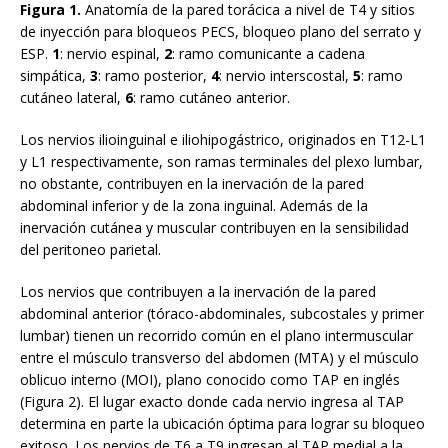
Figura 1.
Anatomía de la pared torácica a nivel de T4 y sitios
de inyección para bloqueos PECS, bloqueo plano del serrato y
ESP.
1
: nervio espinal,
2
: ramo comunicante a cadena
simpática,
3
: ramo posterior,
4
: nervio interscostal,
5
: ramo
cutáneo lateral,
6
: ramo cutáneo anterior.
Los nervios ilioinguinal e iliohipogástrico, originados en T12-L1
y L1 respectivamente, son ramas terminales del plexo lumbar,
no obstante, contribuyen en la inervación de la pared
abdominal inferior y de la zona inguinal. Además de la
inervación cutánea y muscular contribuyen en la sensibilidad
del peritoneo parietal.
Los nervios que contribuyen a la inervación de la pared
abdominal anterior (tóraco-abdominales, subcostales y primer
lumbar) tienen un recorrido común en el plano intermuscular
entre el músculo transverso del abdomen (MTA) y el músculo
oblicuo interno (MOI), plano conocido como TAP en inglés
(Figura 2). El lugar exacto donde cada nervio ingresa al TAP
determina en parte la ubicación óptima para lograr su bloqueo
exitoso. Los nervios de T6 a T9 ingresan al TAP medial a la