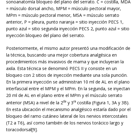
sonoanatomía bloqueo del plano del serrato. C = costilla, MDA
= músculo dorsal ancho, MPM = músculo pectoral mayor,
MPm = músculo pectoral menor, MSA = músculo serrato
anterior, P = pleura, punto naranja = sitio inyección PECS 1,
punto azul = sitio segunda inyección PECS 2, punto azul = sitio
inyección bloqueo del plano del serrato.
Posteriormente, el mismo autor presentó una modificación de
la técnica, buscando una mejor cobertura analgésica en
procedimientos más invasivos de mama y que incluyeran la
axila. Esta técnica se denominó PECS II y consiste en un
bloqueo con 2 sitios de inyección mediante una sola punción.
En la primera inyección se administran 10 ml de AL en el plano
interfascial entre el MPM y el MPm. En la segunda, se inyectan
20 ml de AL en el plano entre el MPm y el músculo serrato
da
ra
anterior (MSA) a nivel de la 2
y 3
costilla (Figura 1, 3A y 3B).
En esta ubicación el mecanismo analgésico estaría dado por el
bloqueo del ramo cutáneo lateral de los nervios intercostales
(T2 a T6), así como también de los nervios torácico largo y
toracodorsal[9].