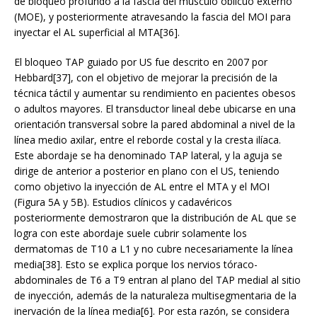
de bloqueo profundo a la fascia del músculo oblicuo externo
(MOE), y posteriormente atravesando la fascia del MOI para
inyectar el AL superficial al MTA[36].
El bloqueo TAP guiado por US fue descrito en 2007 por
Hebbard[37], con el objetivo de mejorar la precisión de la
técnica táctil y aumentar su rendimiento en pacientes obesos
o adultos mayores. El transductor lineal debe ubicarse en una
orientación transversal sobre la pared abdominal a nivel de la
línea medio axilar, entre el reborde costal y la cresta ilíaca.
Este abordaje se ha denominado TAP lateral, y la aguja se
dirige de anterior a posterior en plano con el US, teniendo
como objetivo la inyección de AL entre el MTA y el MOI
(Figura 5A y 5B). Estudios clínicos y cadavéricos
posteriormente demostraron que la distribución de AL que se
logra con este abordaje suele cubrir solamente los
dermatomas de T10 a L1 y no cubre necesariamente la línea
media[38]. Esto se explica porque los nervios tóraco-
abdominales de T6 a T9 entran al plano del TAP medial al sitio
de inyección, además de la naturaleza multisegmentaria de la
inervación de la línea media[6]. Por esta razón, se considera