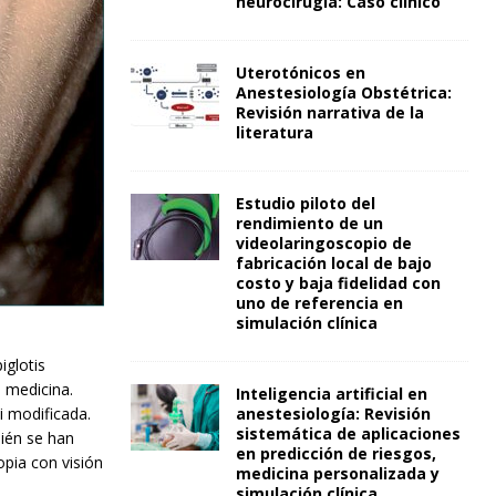
neurocirugía: Caso clínico
Uterotónicos en
Anestesiología Obstétrica:
Revisión narrativa de la
literatura
Estudio piloto del
rendimiento de un
videolaringoscopio de
fabricación local de bajo
costo y baja fidelidad con
uno de referencia en
simulación clínica
iglotis
e medicina.
Inteligencia artificial en
i modificada.
anestesiología: Revisión
sistemática de aplicaciones
bién se han
en predicción de riesgos,
opia con visión
medicina personalizada y
simulación clínica