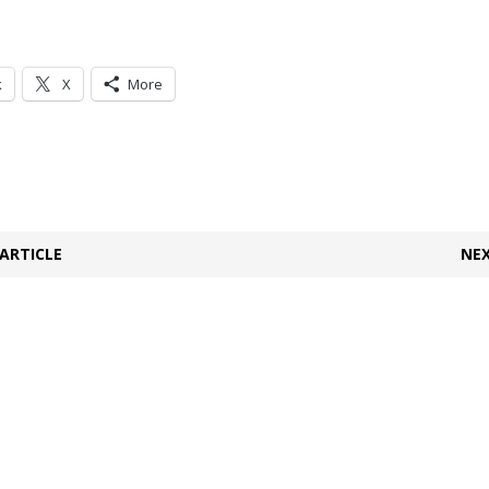
k
X
More
ARTICLE
NEX