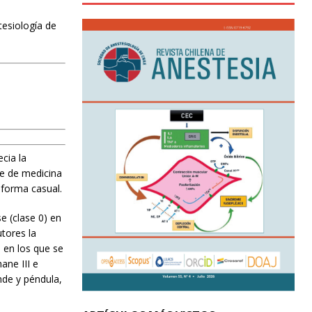
tesiología de
cia la
te de medicina
 forma casual.
e (clase 0) en
tores la
 en los que se
ane III e
nde y péndula,