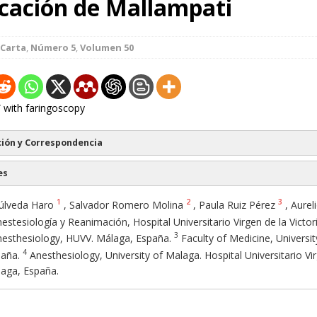
ficación de Mallampati
Carta
,
Número 5
,
Volumen 50
 with faringoscopy
ión y Correspondencia
es
1
2
3
úlveda Haro
, Salvador Romero Molina
, Paula Ruiz Pérez
, Aure
estesiología y Reanimación, Hospital Universitario Virgen de la Victor
3
esthesiology, HUVV. Málaga, España.
Faculty of Medicine, Universit
4
aña.
Anesthesiology, University of Malaga. Hospital Universitario Vi
laga, España.