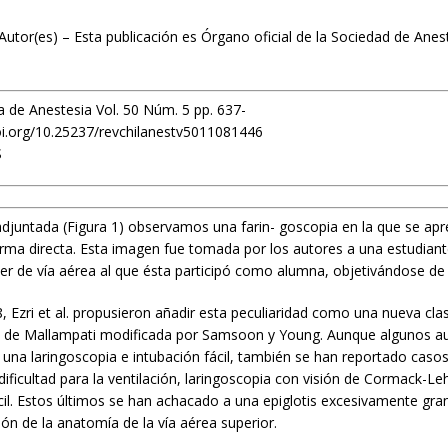
Autor(es) – Esta publicación es Órgano oficial de la Sociedad de Anes
a de Anestesia Vol. 50 Núm. 5 pp. 637-
oi.org/10.25237/revchilanestv5011081446
S
djuntada (Figura 1) observamos una farin- goscopia en la que se apre
orma directa. Esta imagen fue tomada por los autores a una estudian
ler de vía aérea al que ésta participó como alumna, objetivándose de
, Ezri et al. propusieron añadir esta peculiaridad como una nueva clas
ión de Mallampati modificada por Samsoon y Young. Aunque algunos au
una laringoscopia e intubación fácil, también se han reportado casos
dificultad para la ventilación, laringoscopia con visión de Cormack-Leh
ícil. Estos últimos se han achacado a una epiglotis excesivamente gra
ión de la anatomía de la vía aérea superior.