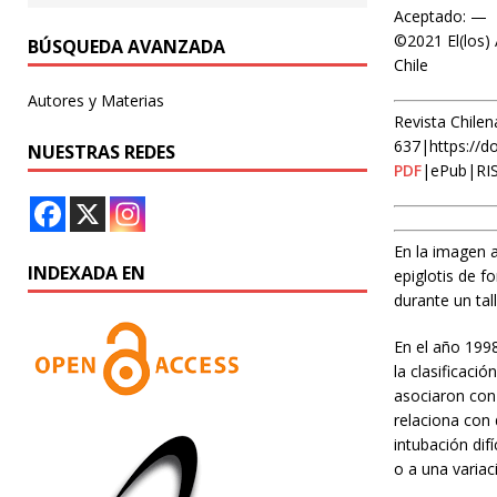
Aceptado: —
©2021 El(los) 
BÚSQUEDA AVANZADA
Chile
Autores y Materias
Revista Chilen
637|https://d
NUESTRAS REDES
PDF
|ePub|RI
En la imagen a
INDEXADA EN
epiglotis de f
durante un tal
En el año 1998
la clasificac
asociaron con 
relaciona con 
intubación dif
o a una variac