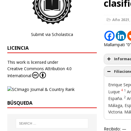
clasi
Año 2021
,
Submit via Scholastica
Mallampati “0”
LICENCIA
Informac
This work is licensed under
Creative Commons Attribution 4.0
Filiacion
International
Enrique Sep
4
1
Luque
An
2
España.
An
BÚSQUEDA
Málaga, Esp
Victoria. Má
Recibido: —