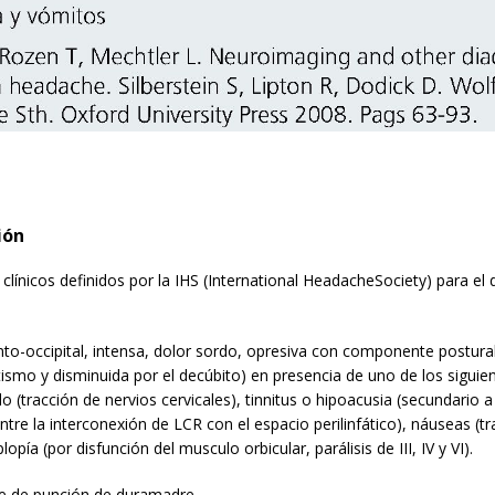
ión
s clínicos definidos por la IHS (International HeadacheSociety) para el
nto-occipital, intensa, dolor sordo, opresiva con componente postura
tismo y disminuida por el decúbito) en presencia de uno de los siguie
lo (tracción de nervios cervicales), tinnitus o hipoacusia (secundario a
entre la interconexión de LCR con el espacio perilinfático), náuseas (tr
lopía (por disfunción del musculo orbicular, parálisis de III, IV y VI).
e de punción de duramadre.