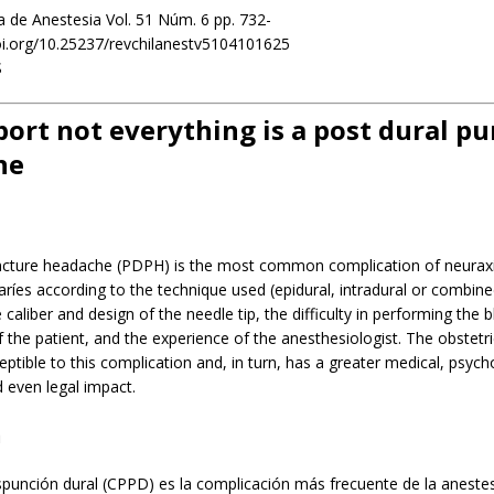
a de Anestesia Vol. 51 Núm. 6 pp. 732-
oi.org/10.25237/revchilanestv5104101625
S
port not everything is a post dural p
he
ncture headache (PDPH) is the most common complication of neuraxi
varíes according to the technique used (epidural, intradural or combine
e caliber and design of the needle tip, the difficulty in performing the 
 the patient, and the experience of the anesthesiologist. The obstetri
ptible to this complication and, in turn, has a greater medical, psycho
 even legal impact.
n
punción dural (CPPD) es la complicación más frecuente de la anestes