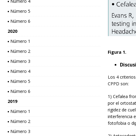
▪ Número 4
▪ Número 5
▪ Número 6
2020
▪ Número 1
▪ Número 2
Figura 1.
▪ Número 3
Discus
▪ Número 4
Los 4 criterio
▪ Número 5
CPPD son:
▪ Número 6
1) Cefalea fro
2019
por el ortosta
rigidez de cuel
▪ Número 1
interferencia 
▪ Número 2
fotofobia o dip
▪ Número 3
2) Antecedent