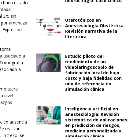
neurocirugía: Caso clínico
en buen estado
ntada.
 3/5 sin
Uterotónicos en
da por amenaza
Anestesiología Obstétrica:
s. Expresión
Revisión narrativa de la
literatura
matoma
a asociado a
Estudio piloto del
rendimiento de un
. Tomografía
videolaringoscopio de
asociado a
fabricación local de bajo
costo y baja fidelidad con
uno de referencia en
molateral
simulación clínica
a nivel
llazgos
Inteligencia artificial en
anestesiología: Revisión
sistemática de aplicaciones
, en ausencia
en predicción de riesgos,
Se realizan
medicina personalizada y
u ingreso, se
simulación clínica