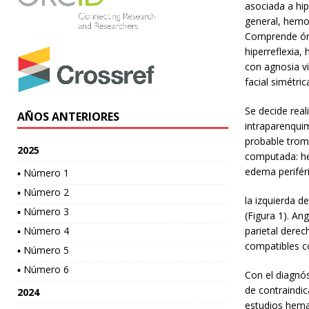
asociada a hip
general, hemod
Comprende órd
hiperreflexia
con agnosia vi
facial simétri
Se decide rea
AÑOS ANTERIORES
intraparenqui
probable trom
2025
computada: he
edema perifér
▪ Número 1
▪ Número 2
la izquierda 
▪ Número 3
(Figura 1). A
▪ Número 4
parietal derec
compatibles co
▪ Número 5
▪ Número 6
Con el diagnó
de contraindic
2024
estudios hemat