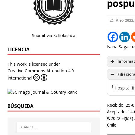
pospu
Año 2022
,
Submit via Scholastica
Ivana Sagast
LICENCIA
Informac
This work is licensed under
Creative Commons Attribution 4.0
Filiacion
International
1
Hospital It
Recibido: 25-
BÚSQUEDA
Aceptado: 14-
©2022 El(los) 
Chile