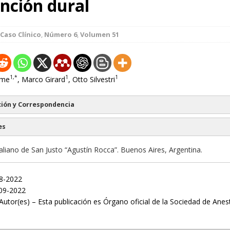
nción dural
Caso Clínico
,
Número 6
,
Volumen 51
1,*
1
1
ume
, Marco Girard
, Otto Silvestri
ión y Correspondencia
es
aliano de San Justo “Agustín Rocca”. Buenos Aires, Argentina.
08-2022
09-2022
Autor(es) – Esta publicación es Órgano oficial de la Sociedad de Anes