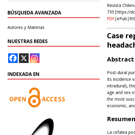
Revista Chilen
735|https://d
BÚSQUEDA AVANZADA
PDF
|ePub|RI
Autores y Materias
Case re
NUESTRAS REDES
headac
Abstract
Post-dural pu
INDEXADA EN
Its incidence 
intradural), th
age and sex of
the most susce
economic, and
Resume
La cefalea pos