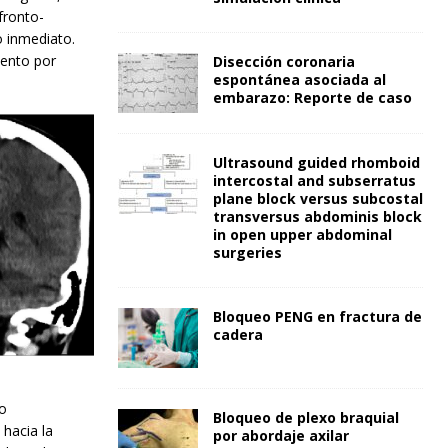
fronto-
o inmediato.
iento por
Disección coronaria
espontánea asociada al
embarazo: Reporte de caso
Ultrasound guided rhomboid
intercostal and subserratus
plane block versus subcostal
transversus abdominis block
in open upper abdominal
surgeries
Bloqueo PENG en fractura de
cadera
o
Bloqueo de plexo braquial
hacia la
por abordaje axilar