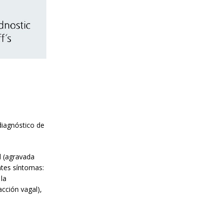
 diagnóstico de
l (agravada
ntes síntomas:
 la
acción vagal),