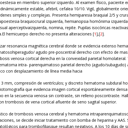
oestesia en miembro superior izquierdo. Al examen físico, paciente 
inámicamente estable, afebril, cefalea 10/10. Vigil, globalmente orie
enes simples y complejas. Presenta hemiparesia braquial 2/5 y crural
, hipoestesia braquiocrural izquierda, hemianopsia homónima izquier
sual aperceptivaizquierda, nomina, repite. Pupilas isocóricas reactiva
ca.El hemicuerpo derecho no presenta alteraciones [
1
],[
2
].
lizar resonancia magnética cerebral donde se evidencia extenso he
matosohiperagudo/ agudo pre-poscentral derecho con efecto de mas
bosis venosa cortical derecha en la convexidad parietal homolateral
matoma intra- parenquimatoso parietal derecho (agudo/subagudo) 
ico con desplazamiento de línea media hacia
de 3 mm, compresión de ventrículos; y discreto hematoma subdural ho
ngiotomografía que evidencia imagen cortical espontáneamente densa 
ho en la secuencia venosa sin contraste, sin relleno poscontraste. Ha
n trombosis de vena cortical afluente de seno sagital superior.
stico de trombosis venosa cerebral y hematoma intraparenquimatoso
aciones, se decide iniciar tratamiento con bomba de heparina y AAS. 
ológicos para trombofiliasque resultan negativos. A los 10 días de s