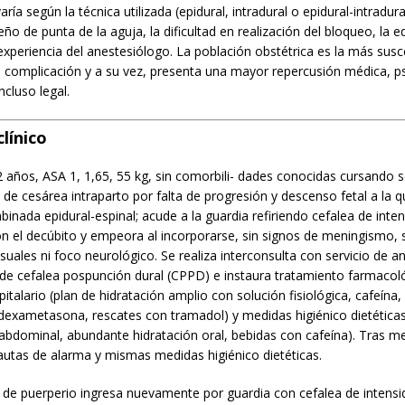
aría según la técnica utilizada (epidural, intradural o epidural-intradu
seño de punta de la aguja, la dificultad en realización del bloqueo, la 
 experiencia del anestesiólogo. La población obstétrica es la más susc
 complicación y a su vez, presenta una mayor repercusión médica, ps
cluso legal.
línico
 años, ASA 1, 1,65, 55 kg, sin comorbili- dades conocidas cursando 
de cesárea intraparto por falta de progresión y descenso fetal a la qu
inada epidural-espinal; acude a la guardia refiriendo cefalea de inte
n el decúbito y empeora al incorporarse, sin signos de meningismo, 
isuales ni foco neurológico. Se realiza interconsulta con servicio de a
de cefalea pospunción dural (CPPD) e instaura tratamiento farmacol
italario (plan de hidratación amplio con solución fisiológica, cafeína,
dexametasona, rescates con tramadol) y medidas higiénico dietética
abdominal, abundante hidratación oral, bebidas con cafeína). Tras mej
autas de alarma y mismas medidas higiénico dietéticas.
a de puerperio ingresa nuevamente por guardia con cefalea de intens