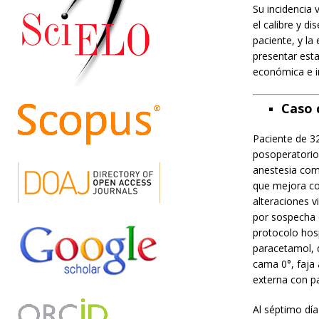
Su incidencia v
el calibre y di
paciente, y la
presentar esta
económica e in
Caso c
Paciente de 32
posoperatorio 
anestesia comb
que mejora co
alteraciones v
por sospecha 
protocolo hosp
paracetamol, 
cama 0°, faja 
externa con p
Al séptimo dí