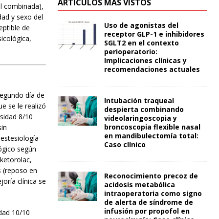
ARTÍCULOS MÁS VISTOS
ral combinada),
edad y sexo del
Uso de agonistas del
eptible de
receptor GLP-1 e inhibidores
icológica,
SGLT2 en el contexto
perioperatorio:
Implicaciones clínicas y
recomendaciones actuales
segundo día de
Intubación traqueal
e se le realizó
despierta combinando
nsidad 8/10
videolaringoscopia y
broncoscopia flexible nasal
sin
en mandibulectomía total:
nestesiología
Caso clínico
ógico según
 ketorolac,
s (reposo en
Reconocimiento precoz de
oría clínica se
acidosis metabólica
intraoperatoria como signo
de alerta de síndrome de
infusión por propofol en
idad 10/10