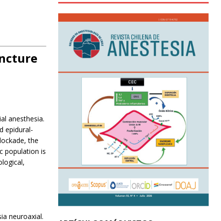
uncture
al anesthesia.
d epidural-
blockade, the
c population is
logical,
ia neuroaxial.