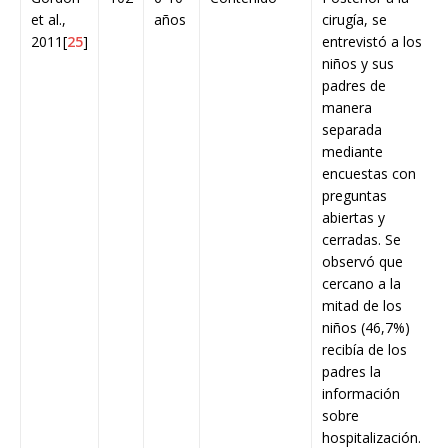
et al.,
años
cirugía, se
2011[
25
]
entrevistó a los
niños y sus
padres de
manera
separada
mediante
encuestas con
preguntas
abiertas y
cerradas. Se
observó que
cercano a la
mitad de los
niños (46,7%)
recibía de los
padres la
información
sobre
hospitalización.