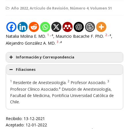
Año 2022
,
Artículo de Revisión
,
Número 4
,
Volumen 51
1
, a
2
, a
Natalia Molina E. MD.
, Mauricio Ibacache F. PhD.
,
3
,a
Alejandro González A. MD.
Información y Correspondencia
Filiaciones
1
2
3
Residente de Anestesiología.
Profesor Asociado.
a
Profesor Clínico Asociado.
División de Anestesiología,
Facultad de Medicina, Pontificia Universidad Católica de
Chile.
Recibido: 13-12-2021
Aceptado: 12-01-2022