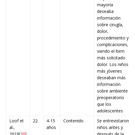
mayoría
deseaba
información
sobre cirugía,
dolor,
procedimiento y
complicaciones,
siendo el ítem
más solicitado
dolor. Los niños
más jóvenes
deseaban más
información
sobre ambiente
preoperatorio
que los
adolescentes
Loof et
22
4-15
Contenido
Se entrevistaron
al.,
años
niños antes y
2019[
30
]
después de la