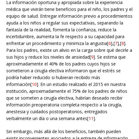
La información oportuna y apropiada sobre la experiencia
médica que vivirán tiene beneficios para el niño, los padres y el
equipo de salud. Entregar información previo a procedimientos
ayuda a los niños a regular sus expectativas, separando la
fantasía de la realidad, fomenta la confianza, reduce la
incertidumbre, aumenta la fe respecto a su capacidad para
enfrentar un procedimiento y minimiza la angustia[
6
],[
7
],[
8
].
Para los padres, existe un alivio en la carga sobre qué decirle a
sus hijos y reduce los niveles de ansiedad[
9
]. Se estima que
aproximadamente el 40% de los padres cuyos hijos se
sometieron a cirugía electiva informaron que el estrés se
podría haber reducido si hubieran recibido más
información[
10
]. En un estudio realizado el 2015 en nuestra
institución, aproximadamente el 75% de los padres de niños
que se someten a cirugía electiva, habrían deseado recibir
información preoperatoria completa respecto a la cirugía,
anestesia y cuidados postoperatorios, entregados
verbalmente un día o una semana antes[
11
].
Sin embargo, más allá de los beneficios, también pueden
existir inconvenientes asociados a la entrega de información.