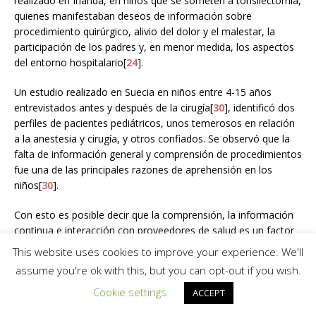
realizado en Irlanda, en niños que se someten a tonsilectomía,
quienes manifestaban deseos de información sobre
procedimiento quirúrgico, alivio del dolor y el malestar, la
participación de los padres y, en menor medida, los aspectos
del entorno hospitalario[
24
].
Un estudio realizado en Suecia en niños entre 4-15 años
entrevistados antes y después de la cirugía[
30
], identificó dos
perfiles de pacientes pediátricos, unos temerosos en relación
a la anestesia y cirugía, y otros confiados. Se observó que la
falta de información general y comprensión de procedimientos
fue una de las principales razones de aprehensión en los
niños[
30
].
Con esto es posible decir que la comprensión, la información
continua e interacción con proveedores de salud es un factor
decisivo para la confianza o miedo de los niños.
This website uses cookies to improve your experience. We'll
assume you're ok with this, but you can opt-out if you wish.
En relación al formato de entrega de
información
Cookie settings
ACCEPT