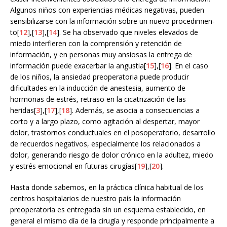
Algunos niños con experiencias médicas negativas, pueden
sensibilizarse con la información sobre un nuevo procedimien-
to[
12
],[
13
],[
14
]. Se ha observado que niveles elevados de
miedo interfieren con la comprensión y retención de
información, y en personas muy ansiosas la entrega de
información puede exacerbar la angustia[
15
],[
16
]. En el caso
de los niños, la ansiedad preoperatoria puede producir
dificultades en la inducción de anestesia, aumento de
hormonas de estrés, retraso en la cicatrización de las
heridas[
3
],[
17
],[
18
]. Además, se asocia a consecuencias a
corto y a largo plazo, como agitación al despertar, mayor
dolor, trastornos conductuales en el posoperatorio, desarrollo
de recuerdos negativos, especialmente los relacionados a
dolor, generando riesgo de dolor crónico en la adultez, miedo
y estrés emocional en futuras cirugías[
19
],[
20
].
Hasta donde sabemos, en la práctica clínica habitual de los
centros hospitalarios de nuestro país la información
preoperatoria es entregada sin un esquema establecido, en
general el mismo día de la cirugía y responde principalmente a