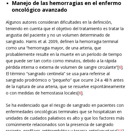
Manejo de las hemorragias en el enfermo
oncológico avanzado
Algunos autores consideran dificultades en la definición,
teniendo en cuenta que el objetivo del tratamiento es tratar la
angustia del paciente y no un volumen determinado de
sangrado. Harris et al. 2009, definen la hemorragia terminal
como una “hemorragia mayor, de una arteria, que
probablemente resulte en la muerte en un período de tiempo
que puede ser tan corto como minutos, debido a la rápida
pérdida interna o externa de volumen de sangre circulante”[
6
].
El término “sangrado centinela” se usa para referirse al
sangrado prodrómico o “pequeño” que ocurre 24 a 48 h antes
de la ruptura de una arteria, que se resuelve espontáneamente
o con medidas de hemostasia locales[
6
].
Se ha evidenciado que el riesgo de sangrado en pacientes con
enfermedades oncológicas terminales que se hospitalizan en
unidades de cuidados paliativos es alto y que los factores más
comúnmente relacionados son la presencia de sangrado
reciente, profilaxis antitrombótica y terapia antiplaquetaria[
11
].