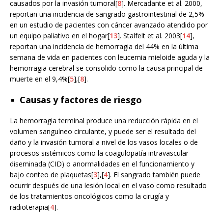
causados por la invasión tumoral[
8
]. Mercadante et al. 2000,
reportan una incidencia de sangrado gastrointestinal de 2,5%
en un estudio de pacientes con cáncer avanzado atendido por
un equipo paliativo en el hogar[
13
]. Stalfelt et al. 2003[
14
],
reportan una incidencia de hemorragia del 44% en la última
semana de vida en pacientes con leucemia mieloide aguda y la
hemorragia cerebral se consolido como la causa principal de
muerte en el 9,4%[
5
],[
8
].
Causas y factores de riesgo
La hemorragia terminal produce una reducción rápida en el
volumen sanguíneo circulante, y puede ser el resultado del
daño y la invasión tumoral a nivel de los vasos locales o de
procesos sistémicos como la coagulopatía intravascular
diseminada (CID) o anormalidades en el funcionamiento y
bajo conteo de plaquetas[
3
],[
4
]. El sangrado también puede
ocurrir después de una lesión local en el vaso como resultado
de los tratamientos oncológicos como la cirugía y
radioterapia[
4
].