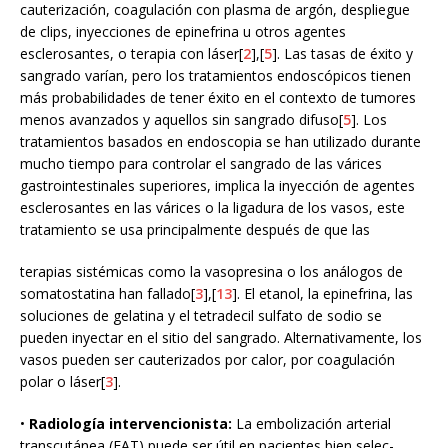
cauterización, coagulación con plasma de argón, despliegue
de clips, inyecciones de epinefrina u otros agentes
esclerosantes, o terapia con láser[
2
],[
5
]. Las tasas de éxito y
sangrado varían, pero los tratamientos endoscópicos tienen
más probabilidades de tener éxito en el contexto de tumores
menos avanzados y aquellos sin sangrado difuso[
5
]. Los
tratamientos basados en endoscopia se han utilizado durante
mucho tiempo para controlar el sangrado de las várices
gastrointestinales superiores, implica la inyección de agentes
esclerosantes en las várices o la ligadura de los vasos, este
tratamiento se usa principalmente después de que las
terapias sistémicas como la vasopresina o los análogos de
somatostatina han fallado[
3
],[
13
]. El etanol, la epinefrina, las
soluciones de gelatina y el tetradecil sulfato de sodio se
pueden inyectar en el sitio del sangrado. Alternativamente, los
vasos pueden ser cauterizados por calor, por coagulación
polar o láser[
3
].
•
Radiología intervencionista:
La embolización arterial
transcutánea (EAT) puede ser útil en pacientes bien selec-