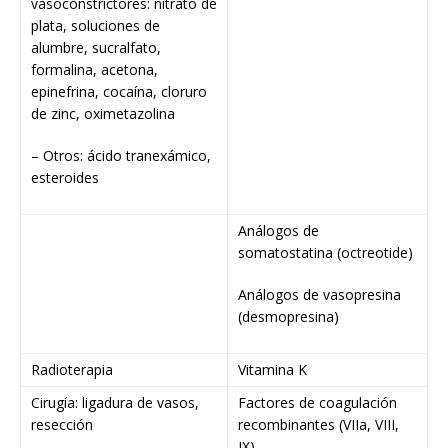
vasoconstrictores: nitrato de
plata, soluciones de
alumbre, sucralfato,
formalina, acetona,
epinefrina, cocaína, cloruro
de zinc, oximetazolina
– Otros: ácido tranexámico,
esteroides
Análogos de
somatostatina (octreotide)
Análogos de vasopresina
(desmopresina)
Radioterapia
Vitamina K
Cirugía: ligadura de vasos,
Factores de coagulación
resección
recombinantes (VIIa, VIII,
IX)