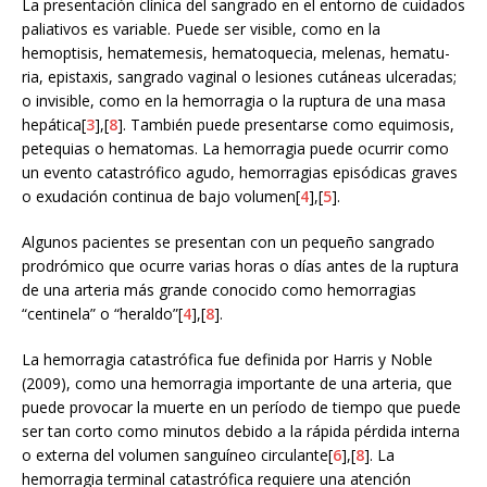
La presentación clínica del sangrado en el entorno de cuidados
paliativos es variable. Puede ser visible, como en la
hemoptisis, hematemesis, hematoquecia, melenas, hematu-
ria, epistaxis, sangrado vaginal o lesiones cutáneas ulceradas;
o invisible, como en la hemorragia o la ruptura de una masa
hepática[
3
],[
8
]. También puede presentarse como equimosis,
petequias o hematomas. La hemorragia puede ocurrir como
un evento catastrófico agudo, hemorragias episódicas graves
o exudación continua de bajo volumen[
4
],[
5
].
Algunos pacientes se presentan con un pequeño sangrado
prodrómico que ocurre varias horas o días antes de la ruptura
de una arteria más grande conocido como hemorragias
“centinela” o “heraldo”[
4
],[
8
].
La hemorragia catastrófica fue definida por Harris y Noble
(2009), como una hemorragia importante de una arteria, que
puede provocar la muerte en un período de tiempo que puede
ser tan corto como minutos debido a la rápida pérdida interna
o externa del volumen sanguíneo circulante[
6
],[
8
]. La
hemorragia terminal catastrófica requiere una atención