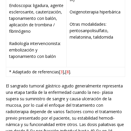
Endoscopia: ligadura, agente
esclerosante, cauterización,
Oxigenoterapia hiperbárica
taponamiento con balón,
Otras modalidades:
aplicación de trombina /
pentosanpolisulfato,
fibrinógeno
melatonina, talidomida
Radiología intervencionista:
embolización y
taponamiento con balón
* Adaptado de referencias[
3
],[
8
].
El sangrado tumoral gástrico agudo generalmente representa
una etapa tardía de la enfermedad cuando la neo- plasia
supera su suministro de sangre y causa ulceración de la
mucosa, por lo cual el enfoque del tratamiento con
radioterapia depende de varios factores como el tratamiento
previo presentado por el paciente, su estabilidad hemodi-
námica y su funcionalidad entre otros. Las dosis paliativas que
van desde 8 Gy por fracción individual hasta 40 Gy en 16