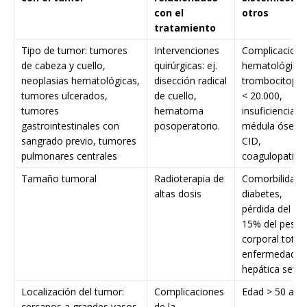
con el
otros
tratamiento
Tipo de tumor: tumores
Intervenciones
Complicacione
de cabeza y cuello,
quirúrgicas: ej.
hematológicas
neoplasias hematológicas,
disección radical
trombocitopen
tumores ulcerados,
de cuello,
< 20.000,
tumores
hematoma
insuficiencia d
gastrointestinales con
posoperatorio.
médula ósea,
sangrado previo, tumores
CID,
pulmonares centrales
coagulopatía
Tamaño tumoral
Radioterapia de
Comorbilidade
altas dosis
diabetes,
pérdida del 10
15% del peso
corporal total,
enfermedad
hepática seve
Localización del tumor:
Complicaciones
Edad > 50 año
cercanos a grandes vasos
de la