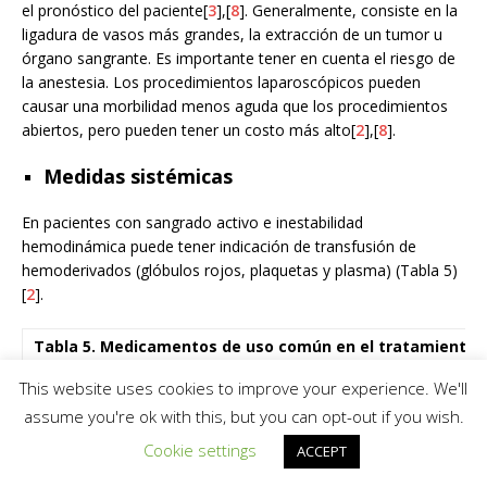
el pronóstico del paciente[
3
],[
8
]. Generalmente, consiste en la
ligadura de vasos más grandes, la extracción de un tumor u
órgano sangrante. Es importante tener en cuenta el riesgo de
la anestesia. Los procedimientos laparoscópicos pueden
causar una morbilidad menos aguda que los procedimientos
abiertos, pero pueden tener un costo más alto[
2
],[
8
].
Medidas sistémicas
En pacientes con sangrado activo e inestabilidad
hemodinámica puede tener indicación de transfusión de
hemoderivados (glóbulos rojos, plaquetas y plasma) (Tabla 5)
[
2
].
Tabla 5. Medicamentos de uso común en el tratamiento 
hemorragias masivas
This website uses cookies to improve your experience. We'll
Medicamento
Indicación
Vía de
Especifi
assume you're ok with this, but you can opt-out if you wish.
administracion
Cookie settings
ACCEPT
Nitrato de
Lesión de
Tópica
Aplicar c