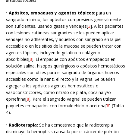
Medidas locales
•
Apósitos, empaques y agentes tópicos
: para un
sangrado mínimo, los apósitos compresivos generalmente
son suficientes, usando gasas y vendajes[
3
]. A los pacientes
con lesiones cutáneas sangrantes se les pueden aplicar
vendajes no adherentes, y aquellos con sangrado en la piel
accesible o en los sitios de la mucosa se pueden tratar con
agentes tópicos, incluyendo gelatina o colágeno
absorbibles[
3
]. El empaque con apósitos empapados en
solución salina, hisopos quirúrgicos o apósitos hemostáticos
especiales son útiles para el sangrado de órganos huecos
accesibles como la nariz, el recto y la vagina. Se pueden
agregar a los apósitos agentes hemostáticos o
vasoconstrictores, como nitrato de plata, cocaína y/o
epinefrina[
8
]. Para el sangrado vaginal se pueden utilizar
paquetes empapados con formaldehído o acetona[
8
] (Tabla
4).
•
Radioterapia:
Se ha demostrado que la radioterapia
disminuye la hemoptisis causada por el cáncer de pulmón