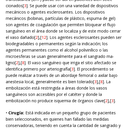
cionados[
3
]. Se puede usar con una variedad de dispositivos
mecánicos o agentes esclerosantes. Los dispositivos
mecánicos (bobinas, partículas de plástico, espuma de gel)
son agentes de coagulación que permiten bloquear el flujo
sanguíneo en el área donde se localiza y de este modo cerrar
el vaso dañado[
2
],[
12
]. Los agentes esclerosantes pueden ser
biodegradables o permanentes según la indicación; los
agentes permanentes como el alcohol polivinílico o las
microesferas se usan generalmente para el sangrado ma-
ligno[
2
],[
8
]. El vaso sanguíneo que irriga el sitio afectado se
identifica primero por arteriografía[
3
]. El procedimiento se
puede realizar a través de un abordaje femoral o axilar bajo
anestesia local, generalmente es bien tolerado[
3
],[
8
]. La
embolización está restringida a áreas donde los vasos
sanguíneos son accesibles por el catéter y donde la
embolización no produce isquemia de órganos clave[
2
],[
3
].
•
Cirugía:
Está indicada en un pequeño grupo de pacientes
bien seleccionados, en quienes han fallado las medidas
conservadoras, teniendo en cuenta la cantidad de sangrado y