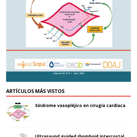
ARTÍCULOS MÁS VISTOS
Síndrome vasopléjico en cirugía cardíaca
Ultrasound guided rhomboid intercostal