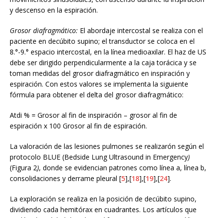
y descenso en la espiración.
Grosor diafragmático:
El abordaje intercostal se realiza con el
paciente en decúbito supino; el transductor se coloca en el
8.°-9.° espacio intercostal, en la línea medioaxilar. El haz de US
debe ser dirigido perpendicularmente a la caja torácica y se
toman medidas del grosor diafragmático en inspiración y
espiración. Con estos valores se implementa la siguiente
fórmula para obtener el delta del grosor diafragmático:
Atdi % = Grosor al fin de inspiración – grosor al fin de
espiración x 100 Grosor al fin de espiración.
La valoración de las lesiones pulmones se realizarón según el
protocolo BLUE (Bedside Lung Ultrasound in Emergency
)
(Figura 2
)
, donde se evidencian patrones como línea a, línea b,
consolidaciones y derrame pleural [
5
],[
18
],[
19
],[
24
].
La exploración se realiza en la posición de decúbito supino,
dividiendo cada hemitórax en cuadrantes. Los artículos que