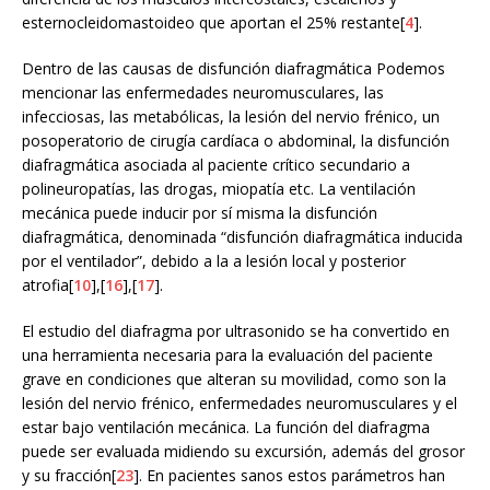
esternocleidomastoideo que aportan el 25% restante[
4
].
Dentro de las causas de disfunción diafragmática Podemos
mencionar las enfermedades neuromusculares, las
infecciosas, las metabólicas, la lesión del nervio frénico, un
posoperatorio de cirugía cardíaca o abdominal, la disfunción
diafragmática asociada al paciente crítico secundario a
polineuropatías, las drogas, miopatía etc. La ventilación
mecánica puede inducir por sí misma la disfunción
diafragmática, denominada “disfunción diafragmática inducida
por el ventilador”, debido a la a lesión local y posterior
atrofia[
10
],[
16
],[
17
].
El estudio del diafragma por ultrasonido se ha convertido en
una herramienta necesaria para la evaluación del paciente
grave en condiciones que alteran su movilidad, como son la
lesión del nervio frénico, enfermedades neuromusculares y el
estar bajo ventilación mecánica. La función del diafragma
puede ser evaluada midiendo su excursión, además del grosor
y su fracción[
23
]. En pacientes sanos estos parámetros han