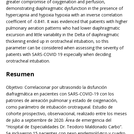
greater compromise of oxygenation and perfusion,
demonstrating diaphragmatic dysfunction in the presence of
hypercapnia and hypoxia hypoxia with an inverse correlation
coefficient of -0.841. It was evidenced that patients with higher
pulmonary aeration patterns who had lower diaphragmatic
excursion and little variability in the Delta of diaphragmatic
thickening ended up in orotracheal intubation, so this
parameter can be considered when assessing the severity of
patients with SARS-COVID 19 especially when deciding
orotracheal intubation.
Resumen
Objetivo: Correlacionar por ultrasonido la disfunción
diafragmática en pacientes con SARS-COVID-19 con los
patrones de aireación pulmonar y estado de oxigenación,
como parámetro de intubación orotraqueal. Estudio de
cohorte prospectivo, observacional, realizado entre los meses
de julio a septiembre de 2020. Área de emergencia del
“Hospital de Especialidades Dr. Teodoro Maldonado Carbo”.
Se incluyeron 15 pacientes con nexo epidemiológico y cuadro