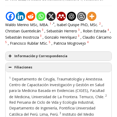
1
,*
2
Waldo Merino MSc, MBA.
, Isabel Quispe PhD, MSc.
,
3
3
4
Christian Guentelicán
, Sebastián Herrero
, Robin Estrada
,
3
3
Sebastián Inostroza
, Gonzalo Henríquez
, Claudio Cárcamo
5
5
4
, Francisco Rubilar MSc.
, Patricia Mogrovejo
Información y Correspondencia
Filiaciones
1
Departamento de Cirugía, Traumatología y Anestesia.
Centro de Capacitación Investigación y Gestión en Salud
para la Medicina Basada en Evidencias (CIGES), Facultad
2
de Medicina, Universidad de La Frontera. Temuco, Chile.
Red Peruana de Ciclo de Vida y Ecología Industrial,
Departamento de Ingeniería, Pontificia Universidad
3
Católica del Perú. Lima, Perú.
Instituto del Medio