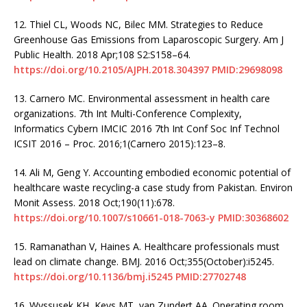
12.
Thiel CL, Woods NC, Bilec MM. Strategies to Reduce
Greenhouse Gas Emissions from Laparoscopic Surgery. Am J
Public Health. 2018 Apr;108 S2:S158–64.
https://doi.org/10.2105/AJPH.2018.304397
PMID:29698098
13.
Carnero MC. Environmental assessment in health care
organizations. 7th Int Multi-Conference Complexity,
Informatics Cybern IMCIC 2016 7th Int Conf Soc Inf Technol
ICSIT 2016 – Proc. 2016;1(Carnero 2015):123–8.
14.
Ali M, Geng Y. Accounting embodied economic potential of
healthcare waste recycling-a case study from Pakistan. Environ
Monit Assess. 2018 Oct;190(11):678.
https://doi.org/10.1007/s10661-018-7063-y
PMID:30368602
15.
Ramanathan V, Haines A. Healthcare professionals must
lead on climate change. BMJ. 2016 Oct;355(October):i5245.
https://doi.org/10.1136/bmj.i5245
PMID:27702748
16.
Wyssusek KH, Keys MT, van Zundert AA. Operating room