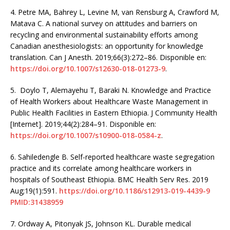
4.
Petre MA, Bahrey L, Levine M, van Rensburg A, Crawford M,
Matava C. A national survey on attitudes and barriers on
recycling and environmental sustainability efforts among
Canadian anesthesiologists: an opportunity for knowledge
translation. Can J Anesth. 2019;66(3):272–86. Disponible en:
https://doi.org/10.1007/s12630-018-01273-9
.
5.
Doylo T, Alemayehu T, Baraki N. Knowledge and Practice
of Health Workers about Healthcare Waste Management in
Public Health Facilities in Eastern Ethiopia. J Community Health
[Internet]. 2019;44(2):284–91. Disponible en:
https://doi.org/10.1007/s10900-018-0584-z
.
6.
Sahiledengle B. Self-reported healthcare waste segregation
practice and its correlate among healthcare workers in
hospitals of Southeast Ethiopia. BMC Health Serv Res. 2019
Aug;19(1):591.
https://doi.org/10.1186/s12913-019-4439-9
PMID:31438959
7.
Ordway A, Pitonyak JS, Johnson KL. Durable medical