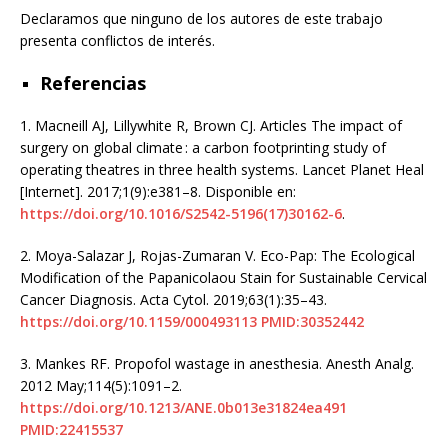
Declaramos que ninguno de los autores de este trabajo
presenta conflictos de interés.
Referencias
1.
Macneill AJ, Lillywhite R, Brown CJ. Articles The impact of
surgery on global climate : a carbon footprinting study of
operating theatres in three health systems. Lancet Planet Heal
[Internet]. 2017;1(9):e381–8. Disponible en:
https://doi.org/10.1016/S2542-5196(17)30162-6
.
2.
Moya-Salazar J, Rojas-Zumaran V. Eco-Pap: The Ecological
Modification of the Papanicolaou Stain for Sustainable Cervical
Cancer Diagnosis. Acta Cytol. 2019;63(1):35–43.
https://doi.org/10.1159/000493113
PMID:30352442
3.
Mankes RF. Propofol wastage in anesthesia. Anesth Analg.
2012 May;114(5):1091–2.
https://doi.org/10.1213/ANE.0b013e31824ea491
PMID:22415537