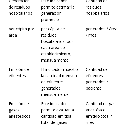
Generación
Este indicador
Cantidad de
de residuos
permite estimar la
residuos
hospitalarios
generación
hospitalarios
promedio
per cápita por
per cápita de
generados / área
área
residuos
/ mes
hospitalarios, por
cada área del
establecimiento,
mensualmente.
Emisión de
El indicador muestra
Cantidad de
efluentes
la cantidad mensual
efluentes
de efluentes
generados /
generados
paciente
mensualmente
Emisión de
Este indicador
Cantidad de gas
gases
permite evaluar la
anestésico
anestésicos
cantidad emitida
emitido total /
total de gases
mes