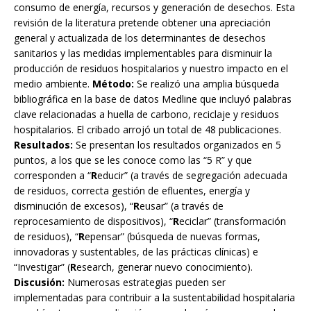
consumo de energía, recursos y generación de desechos. Esta
revisión de la literatura pretende obtener una apreciación
general y actualizada de los determinantes de desechos
sanitarios y las medidas implementables para disminuir la
producción de residuos hospitalarios y nuestro impacto en el
medio ambiente.
Método:
Se realizó una amplia búsqueda
bibliográfica en la base de datos Medline que incluyó palabras
clave relacionadas a huella de carbono, reciclaje y residuos
hospitalarios. El cribado arrojó un total de 48 publicaciones.
Resultados:
Se presentan los resultados organizados en 5
puntos, a los que se les conoce como las “5 R” y que
corresponden a “
R
educir” (a través de segregación adecuada
de residuos, correcta gestión de efluentes, energía y
disminución de excesos), “
R
eusar” (a través de
reprocesamiento de dispositivos), “
R
eciclar” (transformación
de residuos), “
R
epensar” (búsqueda de nuevas formas,
innovadoras y sustentables, de las prácticas clínicas) e
“Investigar” (
R
esearch, generar nuevo conocimiento).
Discusión:
Numerosas estrategias pueden ser
implementadas para contribuir a la sustentabilidad hospitalaria