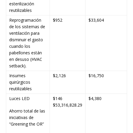
esterilización
reutilizables
Reprogramación
$952
$33,604
de los sistemas de
ventilación para
disminuir el gasto
cuando los
pabellones están
en desuso (HVAC
setback).
Insumes
$2,126
$16,750
quirúrgicos
reutilizables
Luces LED
$146
$4,380
$53,316,828.29
Ahorro total de las
iniciativas de
“Greening the OR”