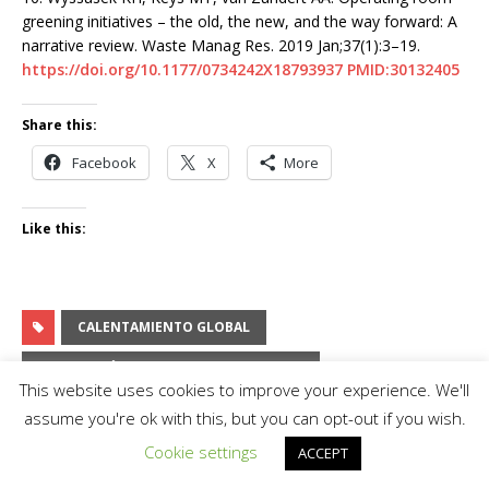
greening initiatives – the old, the new, and the way forward: A
narrative review. Waste Manag Res. 2019 Jan;37(1):3–19.
https://doi.org/10.1177/0734242X18793937
PMID:30132405
Share this:
Facebook
X
More
Like this:
CALENTAMIENTO GLOBAL
ELIMINACIÓN DE RESIDUOS SANITARIOS
This website uses cookies to improve your experience. We'll
EQUIPO REUTILIZADO
HOSPITALES
RECICLAJE
assume you're ok with this, but you can opt-out if you wish.
Cookie settings
ACCEPT
PREVIOUS ARTICLE