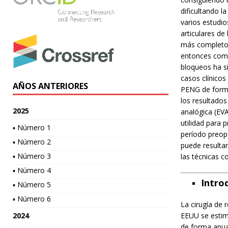
dificultando l
varios estudio
articulares de
más completo 
entonces como 
bloqueos ha s
casos clínicos
AÑOS ANTERIORES
PENG de forma
los resultados
2025
analógica (EV
utilidad para 
▪ Número 1
período preop
▪ Número 2
puede resultar
▪ Número 3
las técnicas c
▪ Número 4
Intro
▪ Número 5
▪ Número 6
La cirugía de 
2024
EEUU se estim
de forma anua