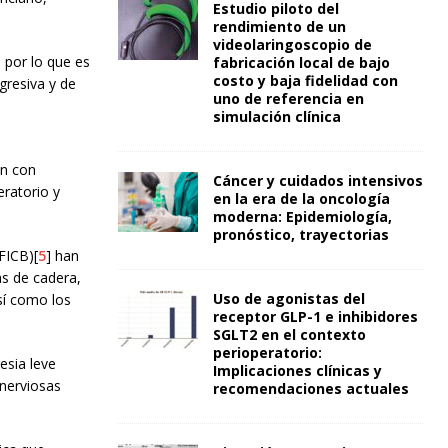
Estudio piloto del
rendimiento de un
videolaringoscopio de
, por lo que es
fabricación local de bajo
costo y baja fidelidad con
gresiva y de
uno de referencia en
simulación clínica
ón con
Cáncer y cuidados intensivos
eratorio y
en la era de la oncología
moderna: Epidemiología,
pronóstico, trayectorias
(FICB)[
5
] han
as de cadera,
Uso de agonistas del
sí como los
receptor GLP-1 e inhibidores
SGLT2 en el contexto
perioperatorio:
esia leve
Implicaciones clínicas y
 nerviosas
recomendaciones actuales