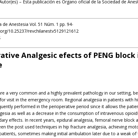
Autor(es) – Esta publicación es Órgano oficial de la Sociedad de Anes
a de Anestesia Vol. 51 Núm. 1 pp. 94-
i.org/10.25237/revchilanestv5129121612
S
ative Analgesic efects of PENG block 
e
are a very common and a highly prevalent pathology in our setting, be
or visit in the emergency room. Regional analgesia in patients with hip
uently performed in the perioperative period since it allows the patien
esia as well as a decrease in the consumption of intravenous opioids
ary effects. In recent years, epidural analgesia, femoral nerve block an
en the post used techniques in hip fracture analgesia, achieving mot
patients, sometimes making initial ambulation later due to a weak of