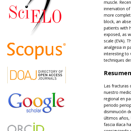
muscle. Recent
innervation of
more complete 
block, an abs
patients with
exposed, as we
scale (EVA). Th
analgesia in p
interesting to
techniques des
Resume
Las fracturas 
nuestro medio,
regional en pa
periodo perio
disminución d
últimos años, 
fascia ilíaca 
consiguiendo u