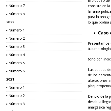
El bloqueo del
▪ Número 7
consiste en la
la rama púbica
▪ Número 8
para la analge
2022
lo que podría 
▪ Número 1
Caso c
▪ Número 2
Presentamos e
▪ Número 3
traumatología 
▪ Número 4
torio con indi
▪ Número 5
Las edades de
▪ Número 6
de los pacien
2021
alteraciones a
plaquetopenia
▪ Número 1
▪ Número 2
Dentro de la 
desde la llega
▪ Número 3
analgésica reg