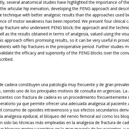
ly, several anatomical studies have highlighted the importance of th
 the articular hip inervation, developing the PENG approach and descri
technique with better analgesic results than the approaches used bef
ence of motor weakness has been reported. We present four clinical c
 hip fracture who underwent PENG block; the approach and the techni
ll as the results obtained in terms of analgesia, valued using the visu
is approach offers promising results, so it can be very useful in provid
atients with hip fractures in the preoperative period. Further studies 
 validate the efficacy and superiority of the PENG blocks over the con
cribed.
n
de cadera constituyen una patología muy frecuente y de gran prevale
 siendo uno de los principales motivos de consulta en urgencias. La 
cientes con fractura de cadera es un procedimiento frecuentemente r
peratorio ya que permite ofrecer una adecuada analgesia al paciente
el consumo de opioides intravenosos y sus efectos secundarios deriv
la analgesia epidural, el bloqueo del nervio femoral así como los blo
han sido las técnicas más empleadas en la analgesia de fractura de cad
n bloqueo motor y sensitivo en la gran mayoría de los pacientes, y 