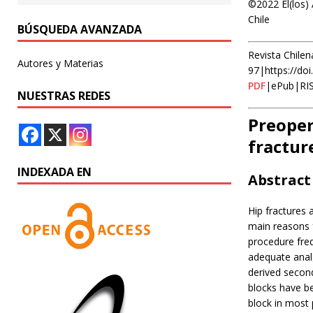
©2022 El(los) 
Chile
BÚSQUEDA AVANZADA
Revista Chilen
Autores y Materias
97|https://do
PDF
|ePub|RI
NUESTRAS REDES
Preoper
fractur
INDEXADA EN
Abstract
Hip fractures 
main reasons f
procedure freq
adequate analg
derived second
blocks have be
block in most 