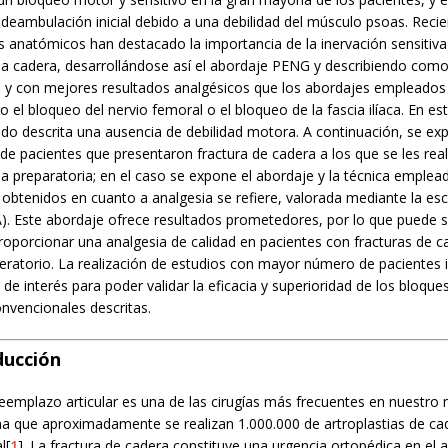
a deambulación inicial debido a una debilidad del músculo psoas. Rec
s anatómicos han destacado la importancia de la inervación sensitiva
 la cadera, desarrollándose así el abordaje PENG y describiendo com
y con mejores resultados analgésicos que los abordajes empleados
el bloqueo del nervio femoral o el bloqueo de la fascia ilíaca. En est
ido descrita una ausencia de debilidad motora. A continuación, se ex
 de pacientes que presentaron fractura de cadera a los que se les rea
 preparatoria; en el caso se expone el abordaje y la técnica emple
 obtenidos en cuanto a analgesia se refiere, valorada mediante la esc
A). Este abordaje ofrece resultados prometedores, por lo que puede s
proporcionar una analgesia de calidad en pacientes con fracturas de c
eratorio. La realización de estudios con mayor número de pacientes i
 de interés para poder validar la eficacia y superioridad de los bloq
onvencionales descritas.
ducción
reemplazo articular es una de las cirugías más frecuentes en nuestro
a que aproximadamente se realizan 1.000.000 de artroplastias de cade
l[
1
]. La fractura de cadera constituye una urgencia ortopédica en el 