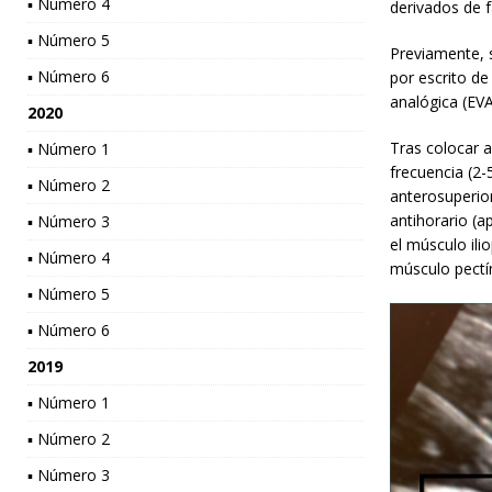
▪ Número 4
derivados de 
▪ Número 5
Previamente, 
▪ Número 6
por escrito de
analógica (EVA
2020
Tras colocar a
▪ Número 1
frecuencia (2-
▪ Número 2
anterosuperio
antihorario (a
▪ Número 3
el músculo ili
▪ Número 4
músculo pectín
▪ Número 5
▪ Número 6
2019
▪ Número 1
▪ Número 2
▪ Número 3