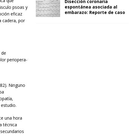
ica que
Disección coronaria
espontánea asociada al
músculo psoas y
embarazo: Reporte de caso
ción eficaz
a cadera, por
 de
lor periopera-
 82). Ninguno
ba
opatía,
 estudio.
te una hora
a técnica
s secundarios