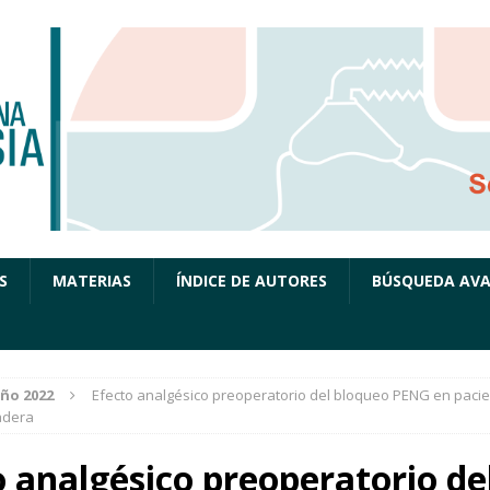
S
MATERIAS
ÍNDICE DE AUTORES
BÚSQUEDA AV
ño 2022
Efecto analgésico preoperatorio del bloqueo PENG en paci
adera
o analgésico preoperatorio de