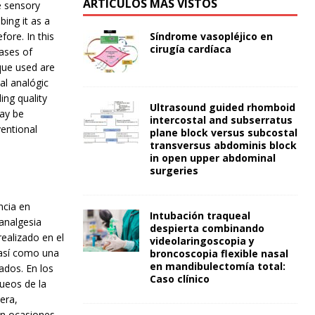
ARTÍCULOS MÁS VISTOS
e sensory
bing it as a
Síndrome vasopléjico en
ore. In this
cirugía cardíaca
ases of
que used are
al analógic
ing quality
Ultrasound guided rhomboid
may be
intercostal and subserratus
ventional
plane block versus subcostal
transversus abdominis block
in open upper abdominal
surgeries
ncia en
Intubación traqueal
analgesia
despierta combinando
ealizado en el
videolaringoscopia y
 así como una
broncoscopia flexible nasal
en mandibulectomía total:
ados. En los
Caso clínico
queos de la
era,
en ocasiones