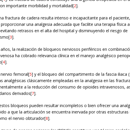
on importante morbilidad y mortalidad[
2
].
una fractura de cadera resulta intenso e incapacitante para el paciente
 proporcionar una analgesia adecuada que facilite una terapia física a
, evitando retrasos en el alta del hospital y disminuyendo el riesgo de
ismo[
3
].
 años, la realización de bloqueos nerviosos periféricos en combinaci
avenosa ha cobrado relevancia clínica en el manejo analgésico periop
o[
4
].
 nervio femoral[
5
] y el bloqueo del compartimento de la fascia iliaca 
as analgésicas clásicamente empleadas en la analgesia en las fractur
entalmente a la reducción del consumo de opioides intravenosos, a
darios derivados[
7
].
estos bloqueos pueden resultar incompletos o bien ofrecer una analg
o a que la articulación se encuentra inervada por otras estructuras
omo el nervio obturador[
8
].