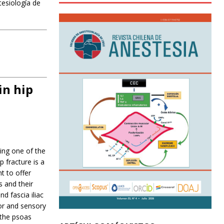
tesiología de
in hip
ing one of the
 fracture is a
t to offer
 and their
d fascia iliac
or and sensory
 the psoas