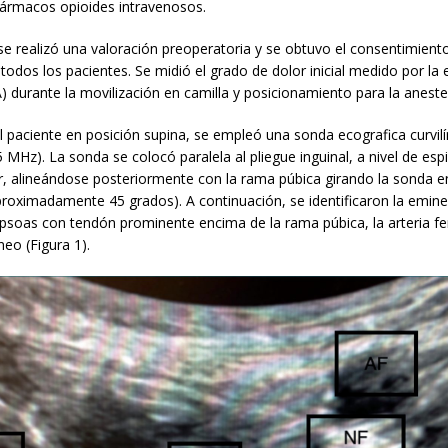
fármacos opioides intravenosos.
se realizó una valoración preoperatoria y se obtuvo el consentimien
 todos los pacientes. Se midió el grado de dolor inicial medido por la 
) durante la movilización en camilla y posicionamiento para la aneste
l paciente en posición supina, se empleó una sonda ecografica curvil
5 MHz). La sonda se colocó paralela al pliegue inguinal, a nivel de espi
r, alineándose posteriormente con la rama púbica girando la sonda e
proximadamente 45 grados). A continuación, se identificaron la eminen
opsoas con tendón prominente encima de la rama púbica, la arteria fe
eo (Figura 1).