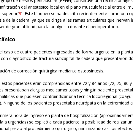
 grupo de nervios pericapsular (PENG) constituye una técnica analgés
 infiltración del anestésico local en el plano musculofascial entre el 
 superior[
9
]. Este bloqueo se ha descrito recientemente como una op
sia de la cadera, ya que se dirige a las ramas articulares que inervan l
ser de gran utilidad para la analgesia durante el perioperatorio.
línico
l caso de cuatro pacientes ingresados de forma urgente en la planta
con diagnóstico de fractura subcapital de cadera que presentaron do
cación de corrección quirúrgica mediante osteosíntesis.
 estos pacientes eran comprendidas entre 72 y 84 años (72, 75, 80 y
tes presentaban alergias medicamentosas y ningún paciente presenta
nalíticas que pudiesen contraindicar una técnica locorregional (coagul
). Ninguno de los pacientes presentaba neurópata en la extremidad a
primera hora de ingreso en planta de hospitalización (aproximadamen
da a urgencias) se explicó a cada paciente la posibilidad de realizar un
ional previo al procedimiento quirúrgico, minimizando así los efecto