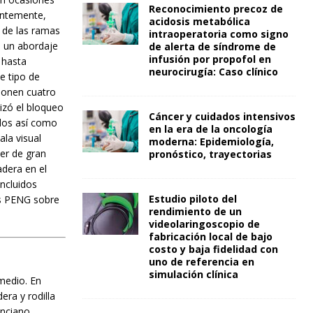
Reconocimiento precoz de
ientemente,
acidosis metabólica
 de las ramas
intraoperatoria como signo
o un abordaje
de alerta de síndrome de
infusión por propofol en
 hasta
neurocirugía: Caso clínico
e tipo de
ponen cuatro
lizó el bloqueo
Cáncer y cuidados intensivos
ados así como
en la era de la oncología
ala visual
moderna: Epidemiología,
er de gran
pronóstico, trayectorias
adera en el
ncluidos
Estudio piloto del
ues PENG sobre
rendimiento de un
videolaringoscopio de
fabricación local de bajo
costo y baja fidelidad con
uno de referencia en
simulación clínica
 medio. En
ra y rodilla
anciano,