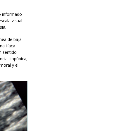
to informado
escala visual
sia.
ínea de baja
na ilíaca
n sentido
cia iliopúbica,
moral y el