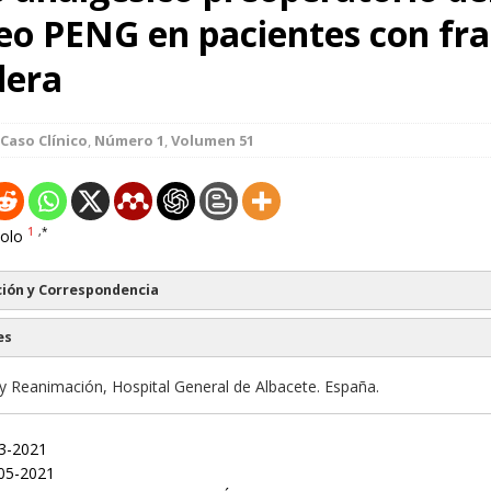
eo PENG en pacientes con fr
dera
Caso Clínico
,
Número 1
,
Volumen 51
1
,*
olo
ión y Correspondencia
es
y Reanimación, Hospital General de Albacete. España.
03-2021
05-2021