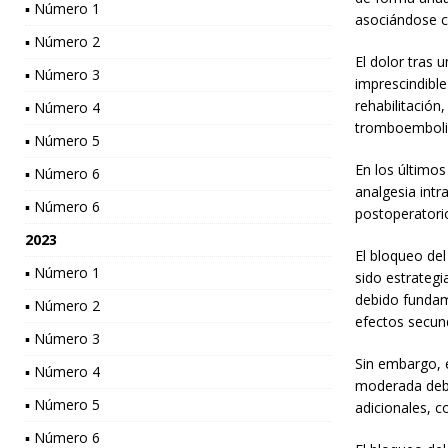
▪ Número 1
asociándose c
▪ Número 2
El dolor tras 
▪ Número 3
imprescindible
rehabilitación
▪ Número 4
tromboembol
▪ Número 5
En los últimos
▪ Número 6
analgesia intr
▪ Número 6
postoperatori
2023
El bloqueo del
▪ Número 1
sido estrategi
debido fundam
▪ Número 2
efectos secun
▪ Número 3
Sin embargo, 
▪ Número 4
moderada debid
▪ Número 5
adicionales, c
▪ Número 6