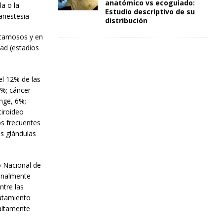
anatómico vs ecoguiado:
a o la
Estudio descriptivo de su
anestesia
distribución
scamosos y en
ad (estadios
el 12% de las
2%; cáncer
nge, 6%;
tiroideo
os frecuentes
s glándulas
o Nacional de
ionalmente
ntre las
ratamiento
 altamente