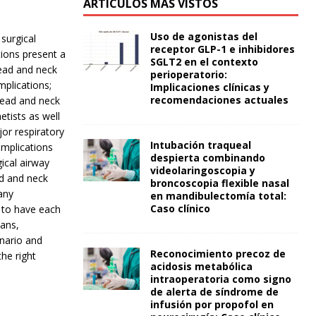
ARTÍCULOS MÁS VISTOS
Uso de agonistas del
surgical
receptor GLP-1 e inhibidores
tions present a
SGLT2 en el contexto
head and neck
perioperatorio:
mplications;
Implicaciones clínicas y
recomendaciones actuales
 head and neck
etists as well
jor respiratory
Intubación traqueal
omplications
despierta combinando
ical airway
videolaringoscopia y
ad and neck
broncoscopia flexible nasal
any
en mandibulectomía total:
Caso clínico
 to have each
ans,
enario and
Reconocimiento precoz de
he right
acidosis metabólica
intraoperatoria como signo
de alerta de síndrome de
infusión por propofol en