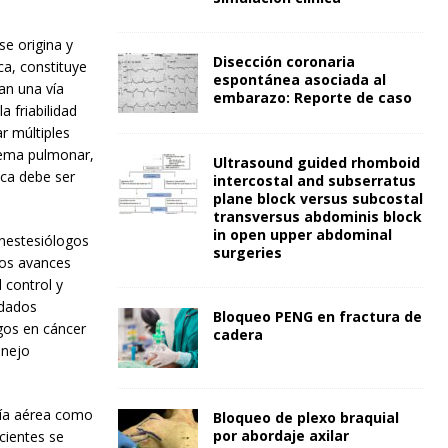
se origina y
Disección coronaria
ca, constituye
espontánea asociada al
an una vía
embarazo: Reporte de caso
a friabilidad
r múltiples
isema pulmonar,
Ultrasound guided rhomboid
sica debe ser
intercostal and subserratus
plane block versus subcostal
transversus abdominis block
in open upper abdominal
anestesiólogos
surgeries
los avances
 control y
idados
Bloqueo PENG en fractura de
gos en cáncer
cadera
anejo
vía aérea como
Bloqueo de plexo braquial
por abordaje axilar
cientes se