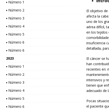
Intro
▪ Número 1
▪ Número 2
El objetivo de
afecta la cabe
▪ Número 3
uno de los gr
▪ Número 4
aérea difícil,
en los tejidos
▪ Número 5
comorbilidades
▪ Número 6
insuficiencia 
detallada, par
▪ Número 6
2023
El cáncer se h
han contribuid
▪ Número 1
recientes en: 
▪ Número 2
mantenimiento 
intensivos y 
▪ Número 3
tienen que en
▪ Número 4
adecuado de la
▪ Número 5
Pocas situaci
el paciente qu
▪ Número 6