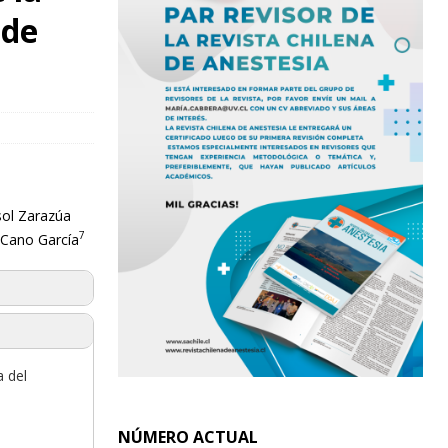
 de
sol Zarazúa
7
s Cano García
a del
NÚMERO ACTUAL