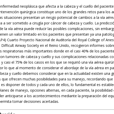
enfermedad neoplásica que afecta a la cabeza y el cuello del paciente
intervención quirúrgica constituye uno de los grandes retos para los 
s situaciones presentan un riesgo potencial de cambios a la vía aér
a a ser sometido a cirugía por cáncer de cabeza y cuello. La predicció
 de la vía aérea puede reducir las posibles complicaciones, sin embarg
ienen un valor limitado en los pacientes que presentan ya una patolo
NAP4) Cuarto Proyecto Nacional de Auditoría del Royal College of Anest
Difficult Airway Society en el Reino Unido, recogieron informes sobre
s respiratorias más importantes donde en el casi 40% de los pacient
con tumores de cabeza y cuello y sus complicaciones relacionadas c
a y casi el 75% de los casos en los que se requirió una vía aérea quirú
or lo que al momento de considerar el abordaje de la vía aérea en p
beza y cuello debemos considerar que en la actualidad existen una g
os que ofrecen muchas posibilidades para su manejo, recordando que
es disponer de todos y cada uno de ellos, lo fundamental es estable
planes de manejo, opciones alternas, en cada paciente, la posibilidad 
r anticiparse a los acontecimientos mediante la preparación del equ
permita tomar decisiones acertadas.