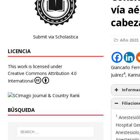
vía a
cabeza
Submit via Scholastica
Año 2023
,
LICENCIA
This work is licensed under
Giancarlo Ferr
Creative Commons Attribution 4.0
4
Juárez
, Kari
International
Informac
Filiacion
BÚSQUEDA
1
Anestesiól
Hospital Ge
Anestesiolo
Anestesiolo