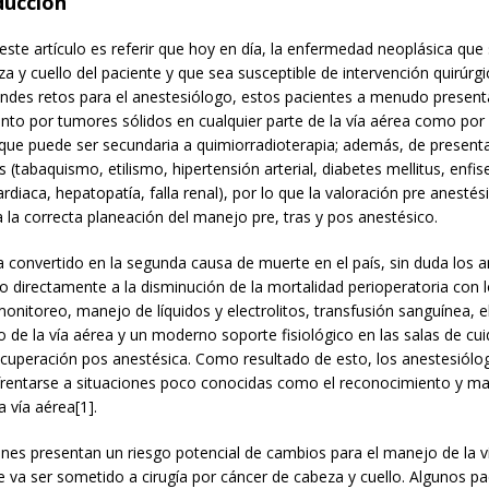
ducción
 este artículo es referir que hoy en día, la enfermedad neoplásica que 
za y cuello del paciente y que sea susceptible de intervención quirúrgi
andes retos para el anestesiólogo, estos pacientes a menudo present
 tanto por tumores sólidos en cualquier parte de la vía aérea como por l
 que puede ser secundaria a quimiorradioterapia; además, de presenta
 (tabaquismo, etilismo, hipertensión arterial, diabetes mellitus, enf
cardiaca, hepatopatía, falla renal), por lo que la valoración pre anesté
a la correcta planeación del manejo pre, tras y pos anestésico.
a convertido en la segunda causa de muerte en el país, sin duda los 
o directamente a la disminución de la mortalidad perioperatoria con 
monitoreo, manejo de líquidos y electrolitos, transfusión sanguínea, el
de la vía aérea y un moderno soporte fisiológico en las salas de cu
recuperación pos anestésica. Como resultado de esto, los anestesiólo
frentarse a situaciones poco conocidas como el reconocimiento y m
 vía aérea[1].
ones presentan un riesgo potencial de cambios para el manejo de la 
e va ser sometido a cirugía por cáncer de cabeza y cuello. Algunos pa