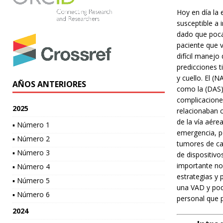
Hoy en día la 
susceptible a 
dado que poca
paciente que v
difícil manejo
predicciones t
y cuello. El (
AÑOS ANTERIORES
como la (DAS) 
complicacione
2025
relacionaban 
de la vía aére
▪ Número 1
emergencia, p
▪ Número 2
tumores de ca
▪ Número 3
de dispositiv
importante no 
▪ Número 4
estrategias y 
▪ Número 5
una VAD y pode
▪ Número 6
personal que 
2024