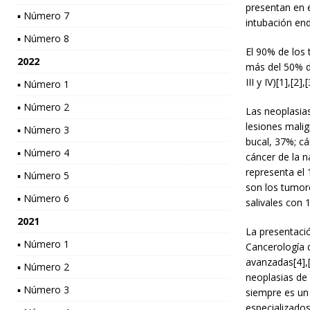
presentan en e
▪ Número 7
intubación end
▪ Número 8
El 90% de los
2022
más del 50% d
III y IV)[1],[2],[
▪ Número 1
▪ Número 2
Las neoplasias
lesiones malig
▪ Número 3
bucal, 37%; cá
▪ Número 4
cáncer de la n
representa el 
▪ Número 5
son los tumor
▪ Número 6
salivales con 
2021
La presentació
▪ Número 1
Cancerología 
avanzadas[4],[
▪ Número 2
neoplasias de 
▪ Número 3
siempre es un 
especializados