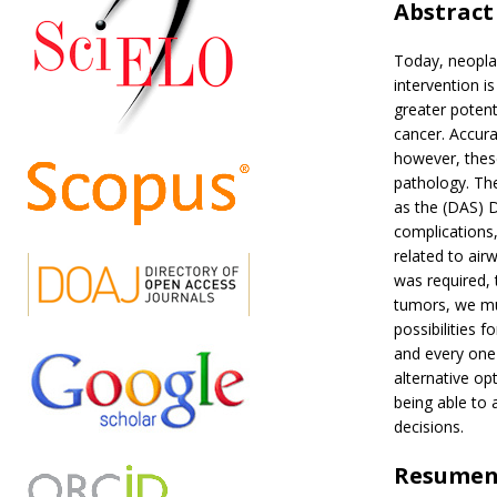
Abstract
Today, neoplas
intervention i
greater potent
cancer. Accura
however, these
pathology. The
as the (DAS) D
complications
related to ai
was required, 
tumors, we mus
possibilities 
and every one
alternative opt
being able to 
decisions.
Resume