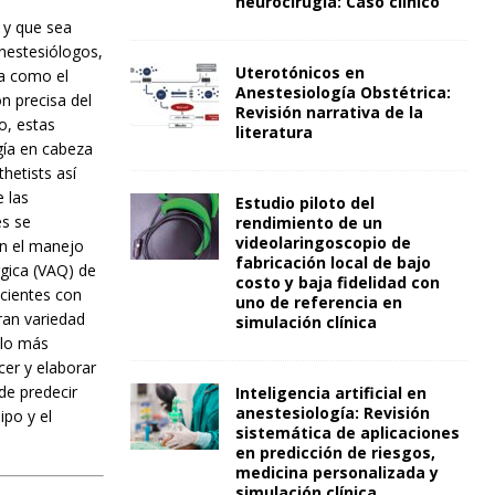
neurocirugía: Caso clínico
 y que sea
anestesiólogos,
Uterotónicos en
ea como el
Anestesiología Obstétrica:
n precisa del
Revisión narrativa de la
o, estas
literatura
gía en cabeza
hetists así
 las
Estudio piloto del
es se
rendimiento de un
videolaringoscopio de
on el manejo
fabricación local de bajo
rgica (VAQ) de
costo y baja fidelidad con
acientes con
uno de referencia en
ran variedad
simulación clínica
 lo más
cer y elaborar
de predecir
Inteligencia artificial en
anestesiología: Revisión
ipo y el
sistemática de aplicaciones
en predicción de riesgos,
medicina personalizada y
simulación clínica