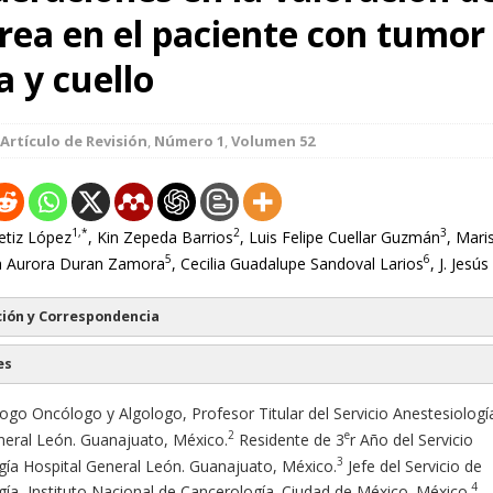
érea en el paciente con tumor
 y cuello
Artículo de Revisión
,
Número 1
,
Volumen 52
1,*
2
3
etiz López
, Kin Zepeda Barrios
, Luis Felipe Cuellar Guzmán
, Mari
5
6
na Aurora Duran Zamora
, Cecilia Guadalupe Sandoval Larios
, J. Jesú
ión y Correspondencia
es
ogo Oncólogo y Algologo, Profesor Titular del Servicio Anestesiologí
2
e
neral León. Guanajuato, México.
Residente de 3
r Año del Servicio
3
gía Hospital General León. Guanajuato, México.
Jefe del Servicio de
4
gía, Instituto Nacional de Cancerología. Ciudad de México. México.