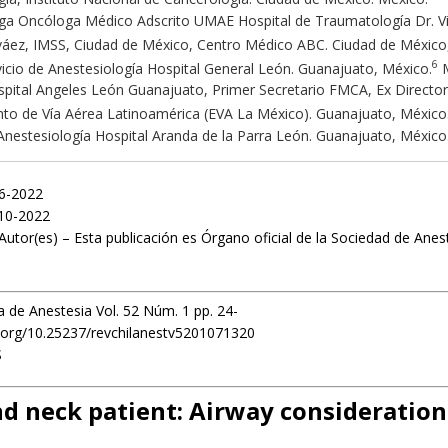
ga Oncóloga Médico Adscrito UMAE Hospital de Traumatología Dr. Vic
áez, IMSS, Ciudad de México, Centro Médico ABC. Ciudad de México
6
rvicio de Anestesiología Hospital General León. Guanajuato, México.
M
spital Angeles León Guanajuato, Primer Secretario FMCA, Ex Director
to de Vía Aérea Latinoamérica (EVA La México). Guanajuato, México
 Anestesiología Hospital Aranda de la Parra León. Guanajuato, México
06-2022
10-2022
Autor(es) – Esta publicación es Órgano oficial de la Sociedad de Anes
a de Anestesia Vol. 52 Núm. 1 pp. 24-
i.org/10.25237/revchilanestv5201071320
S
d neck patient: Airway consideration