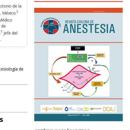
torio de la
5
, México.
édico
 de
7
.
Jefe del
.
tesiología de
s