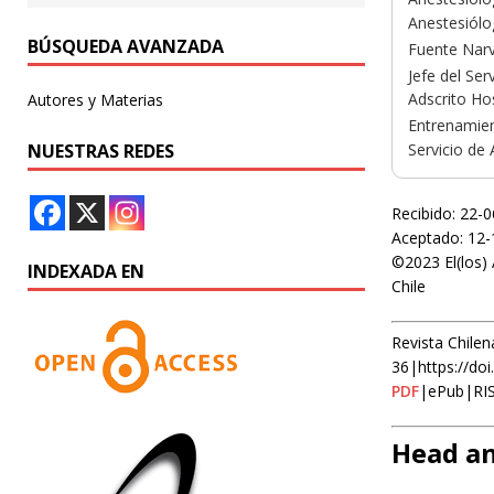
Anestesiólo
BÚSQUEDA AVANZADA
Fuente Narv
Jefe del Se
Adscrito Ho
Autores y Materias
Entrenamien
NUESTRAS REDES
Servicio de
Recibido: 22-
Aceptado: 12-
©2023 El(los) 
INDEXADA EN
Chile
Revista Chilen
36|https://do
PDF
|ePub|RI
Head an