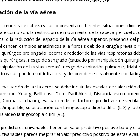
ación de la vía aérea
n tumores de cabeza y cuello presentan diferentes situaciones clínic
rdaje como son: la restricción de movimiento de la cabeza y el cuello,
cal o la reducción del espacio de la vía aérea superior, presencia del 
l cáncer, cambios anatómicos a la fibrosis debido a cirugía previa o r
quirúrgico prolongado, edema alrededor de las vías respiratorias de
 quirúrgicas, riesgo de sangrado (causado por manipulación quirúrgi
nipulación de las vías aéreas), riesgo de aspiración pulmonar, friabil
icos que pueden sufrir fractura y desprenderse distalmente con larin
valuación de la vía aérea se debe incluir: las escalas de valoración d
amsoon- Young, Bellhouse-Dore, Patil-Aldreti, Distancia esternomen
, Cormack-Lehane), evaluación de los factores predictivos de ventila
cil/imposible, su asociación con laringoscopia directa difícil (LD) y fac
la video laringoscopia difícil (VL).
 predictores univariables tienen un valor predictivo positivo bajo y el 
ltivariables parece mejorar el valor predictivo positivo de estas eval