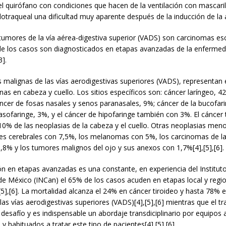
l quirófano con condiciones que hacen de la ventilación con mascarill
otraqueal una dificultad muy aparente después de la inducción de la 
 tumores de la vía aérea-digestiva superior (VADS) son carcinomas e
e los casos son diagnosticados en etapas avanzadas de la enfermed
3].
 malignas de las vías aerodigestivas superiores (VADS), representan 
nas en cabeza y cuello. Los sitios específicos son: cáncer laríngeo, 4
ncer de fosas nasales y senos paranasales, 9%; cáncer de la bucofari
asofaringe, 3%, y el cáncer de hipofaringe también con 3%. El cáncer 
10% de las neoplasias de la cabeza y el cuello. Otras neoplasias men
es cerebrales con 7,5%, los melanomas con 5%, los carcinomas de la
1,8% y los tumores malignos del ojo y sus anexos con 1,7%[4],[5],[6].
n en etapas avanzadas es una constante, en experiencia del Institut
de México (INCan) el 65% de los casos acuden en etapas local y reg
5],[6]. La mortalidad alcanza el 24% en cáncer tiroideo y hasta 78% e
las vías aerodigestivas superiores (VADS)[4],[5],[6] mientras que el t
desafío y es indispensable un abordaje transdiciplinario por equipos
 y habituados a tratar este tipo de pacientes[4],[5],[6].