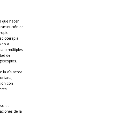
as que hacen
 disminución de
propio
adioterapia,
bido a
ca o múltiples
idad de
goscopios.
e la vía aérea
toniana,
ción con
tores
uso de
uaciones de la