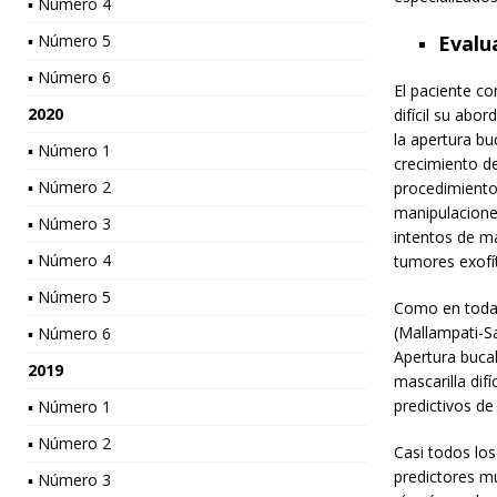
▪ Número 4
▪ Número 5
Evalu
▪ Número 6
El paciente co
2020
difícil su abo
la apertura bu
▪ Número 1
crecimiento de
▪ Número 2
procedimiento 
manipulaciones
▪ Número 3
intentos de ma
▪ Número 4
tumores exofít
▪ Número 5
Como en toda e
(Mallampati-S
▪ Número 6
Apertura bucal
2019
mascarilla difí
predictivos de 
▪ Número 1
▪ Número 2
Casi todos los
predictores mu
▪ Número 3