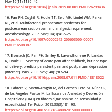
Nov;16(11):1136–46.
https://doi.org/10.1016/j.jpain.2015.08.001
PMID:26299436
16.
Pan PH, Coghill R, Houle TT, Seid MH, Lindel WM, Parker
RL, et al. Multifactorial preoperative predictors for
postcesarean section pain and analgesic requirement.
Anesthesiology. 2006 Mar;104(3):417–25.
https://doi.org/10.1097/00000542-200603000-00007
PMID:16508387
17.
Eisenach JC, Pan PH, Smiley R, Lavand’homme P, Landau
R, Houle TT. Severity of acute pain after childbirth, but not type
of delivery, predicts persistent pain and postpartum depression
[Internet]. Pain. 2008 Nov;140(1):87–94.
https://doi.org/10.1016/j.pain.2008.07.011
PMID:18818022
18.
Cabrera V, Martin-Aragón M, del Carmen Tero M, Núñez R,
de los Ángeles Pastor M. La Escala de Ansiedad y Depresión
Hospitalaria (HAD) en fibromialgia: análisis de sensibilidad y
especificidad. Ter Psicol. 2015;33(3):181–93.
https://doi.org/10.4067/S0718-48082015000300003
.