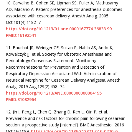
10.
Carvalho B, Cohen SE, Lipman SS, Fuller A, Mathusamy
AD, Macario A. Patient preferences for anesthesia outcomes
associated with cesarean delivery. Anesth Analg. 2005
Oct;101(4):1182–7.
https://doi.org/10.1213/01.ane.0000167774.36833.99
PMID:16192541
11.
Bauchat JR, Weiniger CF, Sultan P, Habib AS, Ando K,
Kowalczyk JJ, et al. Society for Obstetric Anesthesia and
Perinatology Consensus Statement: Monitoring
Recommendations for Prevention and Detection of
Respiratory Depression Associated With Administration of
Neuraxial Morphine for Cesarean Delivery Analgesia. Anesth
Analg. 2019 Aug;129(2):458–74.
https://doi.org/10.1213/ANE.0000000000004195
PMID:31082964
12.
Jin J, Peng L, Chen Q, Zhang D, Ren L, Qin P, et al.
Prevalence and risk factors for chronic pain following cesarean
section: a prospective study [Internet]. BMC Anesthesiol. 2016
Oct;16(1):99.
https://doi.org/10.1186/s12871-016-0270-6