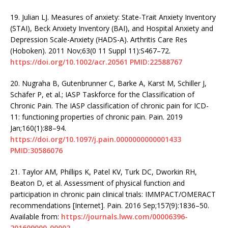
19.
Julian LJ. Measures of anxiety: State-Trait Anxiety Inventory
(STAI), Beck Anxiety Inventory (BAI), and Hospital Anxiety and
Depression Scale-Anxiety (HADS-A). Arthritis Care Res
(Hoboken). 2011 Nov;63(0 11 Suppl 11):S467–72.
https://doi.org/10.1002/acr.20561
PMID:22588767
20.
Nugraha B, Gutenbrunner C, Barke A, Karst M, Schiller J,
Schäfer P, et al.; IASP Taskforce for the Classification of
Chronic Pain. The IASP classification of chronic pain for ICD-
11: functioning properties of chronic pain. Pain. 2019
Jan;160(1):88–94.
https://doi.org/10.1097/j.pain.0000000000001433
PMID:30586076
21.
Taylor AM, Phillips K, Patel KV, Turk DC, Dworkin RH,
Beaton D, et al. Assessment of physical function and
participation in chronic pain clinical trials: IMMPACT/OMERACT
recommendations [Internet]. Pain. 2016 Sep;157(9):1836–50.
Available from:
https://journals.lww.com/00006396-
201609000-00002