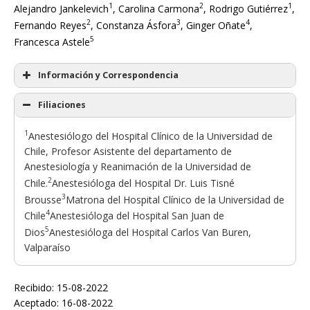
1
2
1
Alejandro Jankelevich
, Carolina Carmona
, Rodrigo Gutiérrez
,
2
3
4
Fernando Reyes
, Constanza Ásfora
, Ginger Oñate
,
5
Francesca Astele
Información y Correspondencia
Filiaciones
1
Anestesiólogo del Hospital Clínico de la Universidad de
Chile, Profesor Asistente del departamento de
Anestesiología y Reanimación de la Universidad de
2
Chile.
Anestesióloga del Hospital Dr. Luis Tisné
3
Brousse
Matrona del Hospital Clínico de la Universidad de
4
Chile
Anestesióloga del Hospital San Juan de
5
Dios
Anestesióloga del Hospital Carlos Van Buren,
Valparaíso
Recibido: 15-08-2022
Aceptado: 16-08-2022