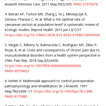
Anaesth Intensive Care. 2011 May;39(3):505.
PMID:21675078
4.
Betran AP, Torloni MR, Zhang J, Ye J, Mikolajczyk R,
Deneux-Tharaux C, et al. What is the optimal rate of
caesarean section at population level? A systematic review of
ecologic studies. Reprod Health. 2015 Jun;12(1):57.
https://doi.org/10.1186/s12978-015-0043-6
PMID:26093498
5.
Vargas C, Bilbeny N, Balmaceda C, Rodríguez MF, Zitko P,
Rojas R, et al. Costs and consequences of chronic pain due to
musculoskeletal disorders from a health system perspective in
Chile. Pain Rep. 2018 Sep;3(5):e656.
https://doi.org/10.1097/PR9.0000000000000656
PMID:30534622
6.
Kehlet H. Multimodal approach to control postoperative
pathophysiology and rehabilitation. Br J Anaesth. 1997
May;78(5):606–17.
https://doi.org/10.1093/bja/78.5.606
PMID:9175983