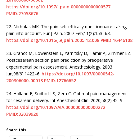
https://doi.org/10.1097/j.pain.0000000000000577
PMID:27058676
22.
Nicholas MK. The pain self-efficacy questionnaire: taking
pain into account. Eur J Pain. 2007 Feb;11(2):153–63.
https://doi.org/10.1016/j.ejpain.2005.12.008
PMID:16446108
23.
Granot M, Lowenstein L, Yarnitsky D, Tamir A, Zimmer EZ.
Postcesarean section pain prediction by preoperative
experimental pain assessment. Anesthesiology. 2003
Jun;98(6):1422–6.
https://doi.org/10.1097/00000542-
200306000-00018
PMID:12766652
24.
Holland E, Sudhof LS, Zera C. Optimal pain management
for cesarean delivery. Int Anesthesiol Clin. 2020;58(2):42–9.
https://doi.org/10.1097/AIA.0000000000000272
PMID:32039926
Share this: