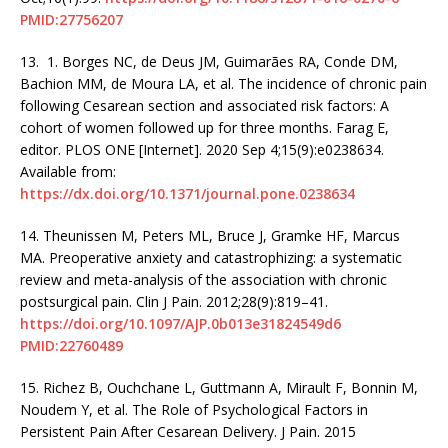
PMID:27756207
13.
1. Borges NC, de Deus JM, Guimarães RA, Conde DM,
Bachion MM, de Moura LA, et al. The incidence of chronic pain
following Cesarean section and associated risk factors: A
cohort of women followed up for three months. Farag E,
editor. PLOS ONE [Internet]. 2020 Sep 4;15(9):e0238634.
Available from:
https://dx.doi.org/10.1371/journal.pone.0238634
14.
Theunissen M, Peters ML, Bruce J, Gramke HF, Marcus
MA. Preoperative anxiety and catastrophizing: a systematic
review and meta-analysis of the association with chronic
postsurgical pain. Clin J Pain. 2012;28(9):819–41.
https://doi.org/10.1097/AJP.0b013e31824549d6
PMID:22760489
15.
Richez B, Ouchchane L, Guttmann A, Mirault F, Bonnin M,
Noudem Y, et al. The Role of Psychological Factors in
Persistent Pain After Cesarean Delivery. J Pain. 2015