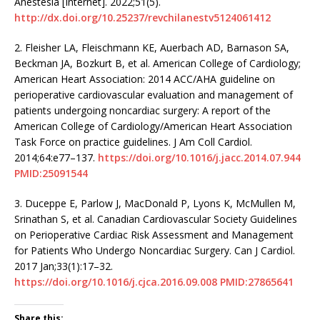
Anestesia [Internet]. 2022;51(5).
http://dx.doi.org/10.25237/revchilanestv5124061412
2.
Fleisher LA, Fleischmann KE, Auerbach AD, Barnason SA,
Beckman JA, Bozkurt B, et al. American College of Cardiology;
American Heart Association: 2014 ACC/AHA guideline on
perioperative cardiovascular evaluation and management of
patients undergoing noncardiac surgery: A report of the
American College of Cardiology/American Heart Association
Task Force on practice guidelines. J Am Coll Cardiol.
2014;64:e77–137.
https://doi.org/10.1016/j.jacc.2014.07.944
PMID:25091544
3.
Duceppe E, Parlow J, MacDonald P, Lyons K, McMullen M,
Srinathan S, et al. Canadian Cardiovascular Society Guidelines
on Perioperative Cardiac Risk Assessment and Management
for Patients Who Undergo Noncardiac Surgery. Can J Cardiol.
2017 Jan;33(1):17–32.
https://doi.org/10.1016/j.cjca.2016.09.008
PMID:27865641
Share this: