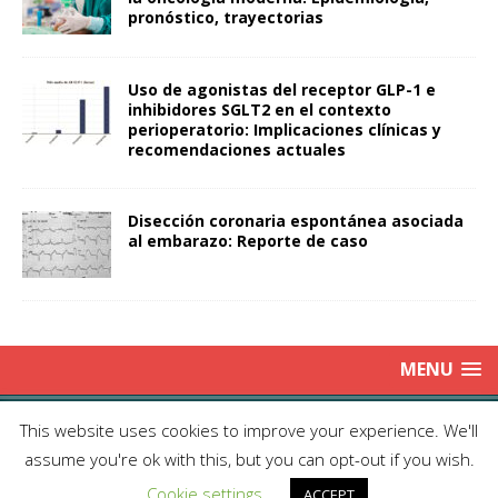
pronóstico, trayectorias
Uso de agonistas del receptor GLP-1 e
inhibidores SGLT2 en el contexto
perioperatorio: Implicaciones clínicas y
recomendaciones actuales
Disección coronaria espontánea asociada
al embarazo: Reporte de caso
MENU
Copyright © 2025 | Publicación Oficial de la Sociedad de Médicos
This website uses cookies to improve your experience. We'll
Anestesiólogos de Chile|
Enviar Email
| Producción: Editorial Iku
assume you're ok with this, but you can opt-out if you wish.
Ltda.| This work is licensed under Creative Commons Attribution 4.0
Cookie settings
International
ACCEPT