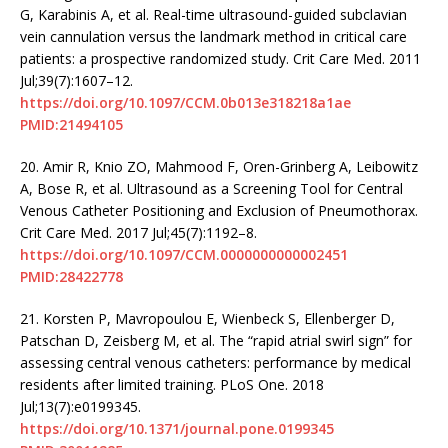
G, Karabinis A, et al. Real-time ultrasound-guided subclavian
vein cannulation versus the landmark method in critical care
patients: a prospective randomized study. Crit Care Med. 2011
Jul;39(7):1607–12.
https://doi.org/10.1097/CCM.0b013e318218a1ae
PMID:21494105
20.
Amir R, Knio ZO, Mahmood F, Oren-Grinberg A, Leibowitz
A, Bose R, et al. Ultrasound as a Screening Tool for Central
Venous Catheter Positioning and Exclusion of Pneumothorax.
Crit Care Med. 2017 Jul;45(7):1192–8.
https://doi.org/10.1097/CCM.0000000000002451
PMID:28422778
21.
Korsten P, Mavropoulou E, Wienbeck S, Ellenberger D,
Patschan D, Zeisberg M, et al. The “rapid atrial swirl sign” for
assessing central venous catheters: performance by medical
residents after limited training. PLoS One. 2018
Jul;13(7):e0199345.
https://doi.org/10.1371/journal.pone.0199345