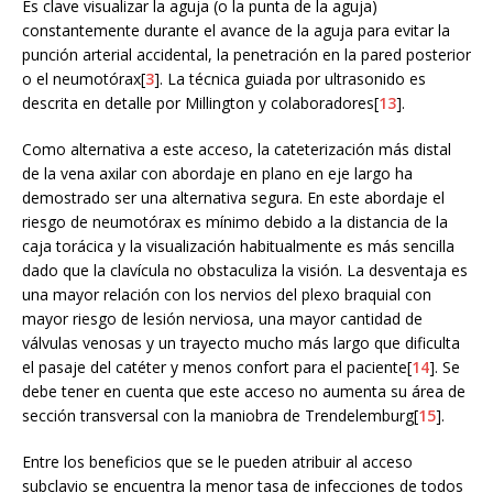
Es clave visualizar la aguja (o la punta de la aguja)
constantemente durante el avance de la aguja para evitar la
punción arterial accidental, la penetración en la pared posterior
o el neumotórax[
3
]. La técnica guiada por ultrasonido es
descrita en detalle por Millington y colaboradores[
13
].
Como alternativa a este acceso, la cateterización más distal
de la vena axilar con abordaje en plano en eje largo ha
demostrado ser una alternativa segura. En este abordaje el
riesgo de neumotórax es mínimo debido a la distancia de la
caja torácica y la visualización habitualmente es más sencilla
dado que la clavícula no obstaculiza la visión. La desventaja es
una mayor relación con los nervios del plexo braquial con
mayor riesgo de lesión nerviosa, una mayor cantidad de
válvulas venosas y un trayecto mucho más largo que dificulta
el pasaje del catéter y menos confort para el paciente[
14
]. Se
debe tener en cuenta que este acceso no aumenta su área de
sección transversal con la maniobra de Trendelemburg[
15
].
Entre los beneficios que se le pueden atribuir al acceso
subclavio se encuentra la menor tasa de infecciones de todos