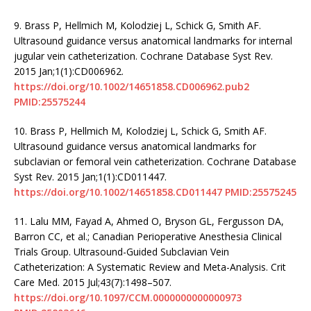
9.
Brass P, Hellmich M, Kolodziej L, Schick G, Smith AF.
Ultrasound guidance versus anatomical landmarks for internal
jugular vein catheterization. Cochrane Database Syst Rev.
2015 Jan;1(1):CD006962.
https://doi.org/10.1002/14651858.CD006962.pub2
PMID:25575244
10.
Brass P, Hellmich M, Kolodziej L, Schick G, Smith AF.
Ultrasound guidance versus anatomical landmarks for
subclavian or femoral vein catheterization. Cochrane Database
Syst Rev. 2015 Jan;1(1):CD011447.
https://doi.org/10.1002/14651858.CD011447
PMID:25575245
11.
Lalu MM, Fayad A, Ahmed O, Bryson GL, Fergusson DA,
Barron CC, et al.; Canadian Perioperative Anesthesia Clinical
Trials Group. Ultrasound-Guided Subclavian Vein
Catheterization: A Systematic Review and Meta-Analysis. Crit
Care Med. 2015 Jul;43(7):1498–507.
https://doi.org/10.1097/CCM.0000000000000973