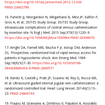
https://doi.org/10.1016/j.jemermed.2012.12.020
PMID:23602790
16.
Parienti JJ, Mongardon N, Mégarbane B, Mira JP, Kalfon P,
Gros A, et al.; 3SITES Study Group. 3SITES Study Group.
Intravascular complications of central venous catheterization
by insertion site. N Engl J Med. 2015 Sep;373(13):1220–9.
https://doi.org/10.1056/NEJMoa1500964
PMID:26398070
17.
Arrighi DA, Farnell MB, Mucha P Jr, Iistrup DM, Anderson
DL. Prospective, randomized trial of rapid venous access for
patients in hypovolemic shock. Ann Emerg Med. 1989
Sep;18(9):927–30.
https://doi.org/10.1016/S0196-
0644(89)80454-8
PMID:2669571
18.
Rando K, Castelli J, Pratt JP, Scavino M, Rey G, Rocca ME,
et al. Ultrasound-guided internal jugular vein catheterization: a
randomized controlled trial. Heart Lung Vessel. 2014;6(1):13–
23.
PMID:24800194
19.
Fragou M, Gravvanis A, Dimitriou V, Papalois A, Kouraklis