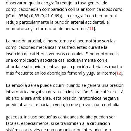
observaron que la ecografía redujo la tasa general de
complicaciones en comparación con la anatomica (
odds ratio
(IC del 95%)) 0,53 (0,41-0,69)). La ecografía en tiempo real
redujo particularmente la punción arterial accidental, el
neumotórax y la formación de hematomas[
11
].
La punción arterial, el hematoma y el neumotórax son las
complicaciones mecánicas más frecuentes durante la
inserción de catéteres venosos centrales. El neumotórax es
una complicación asociada casi exclusivamente con el
abordaje subclavio mientras que la punción arterial es mucho
más frecuente en los abordajes femoral y yugular interno[
12
].
La embolia aérea puede ocurrir cuando se genera una presión
intratorácica negativa durante la inspiración. Si un catéter está
abierto al aire ambiente, esta presión intratorácica negativa
puede atraer aire hacia la vena, lo que provoca una embolia
gaseosa. Incluso pequeñas cantidades de aire pueden ser
fatales, especialmente, si se transmiten a la circulación
sistémica a través de una comunicación interauricular o