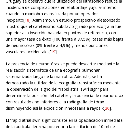
Uruguay se observó que la utilización del ultrasonido reduce la
incidencia de complicaciones en el abordaje yugular interno
cuando la maniobra es realizada por un operador
inexperto[
18
]. Asimismo, un estudio prospectivo aleatorizado
mostró que el cateterismo subclavio guiado por ecografía fue
superior a la inserción basada en puntos de referencia, con
una mayor tasa de éxito (100 frente a 87,5%), tasas más bajas
de neumotórax (0% frente a 4,9%) y menos punciones
vasculares accidentales[
19
].
La presencia de neumotórax se puede descartar mediante la
realización sistemática de una ecografía pulmonar
sistematizada luego de la maniobra. Además, se ha
demostrado la utilidad de la ecografía transtorácica mediante
la observación del signo del “rapid atrial swirl sign” para
determinar la posición del catéter y la ausencia de neumotórax
con resultados no inferiores a la radiografía de tórax
disminuyendo así la exposición innecesaria a rayos x[
20
].
El “rapid atrial swirl sign” consiste en la opacificación inmediata
de la aurícula derecha posterior a la instilacion de 10 ml de