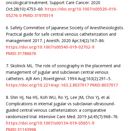
oncological treatment. Support Care Cancer. 2020
Oct;28(10):4753–60.
https://doi.org/10.1007/s00520-019-
05276-0
PMID:31970514
6.
Safety Committee of Japanese Society of Anesthesiologists.
Practical guide for safe central venous catheterization and
management 2017. J Anesth. 2020 Apr;34(2):167–86.
https://doi.org/10.1007/s00540-019-02702-9
PMID:31786676
7.
Skolnick ML. The role of sonography in the placement and
management of jugular and subclavian central venous
catheters. AJR Am J Roentgenol. 1994 Aug;163(2):291–5.
https://doi.org/10.2214/ajr.163.2.8037017
PMID:8037017
8.
Shin HJ, Na HS, Koh WU, Ro YJ, Lee JM, Choi YJ, et al.
Complications in internal jugular vs subclavian ultrasound-
guided central venous catheterization: a comparative
randomized trial. Intensive Care Med. 2019 Jul;45(7):968–76.
https://doi.org/10.1007/s00134-019-05651-9
PMID:31143996