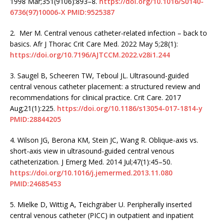
1998 Mar;351(9106):893–8.
https://doi.org/10.1016/S0140-
6736(97)10006-X
PMID:9525387
2.
Mer M. Central venous catheter-related infection – back to
basics. Afr J Thorac Crit Care Med. 2022 May 5;28(1):
https://doi.org/10.7196/AJTCCM.2022.v28i1.244
3.
Saugel B, Scheeren TW, Teboul JL. Ultrasound-guided
central venous catheter placement: a structured review and
recommendations for clinical practice. Crit Care. 2017
Aug;21(1):225.
https://doi.org/10.1186/s13054-017-1814-y
PMID:28844205
4.
Wilson JG, Berona KM, Stein JC, Wang R. Oblique-axis vs.
short-axis view in ultrasound-guided central venous
catheterization. J Emerg Med. 2014 Jul;47(1):45–50.
https://doi.org/10.1016/j.jemermed.2013.11.080
PMID:24685453
5.
Mielke D, Wittig A, Teichgräber U. Peripherally inserted
central venous catheter (PICC) in outpatient and inpatient