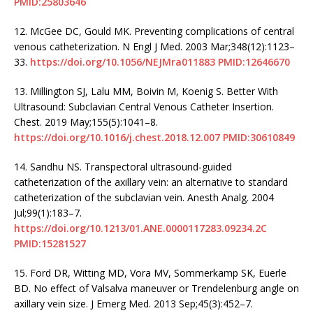
PMID:25803646
12.
McGee DC, Gould MK. Preventing complications of central
venous catheterization. N Engl J Med. 2003 Mar;348(12):1123–
33.
https://doi.org/10.1056/NEJMra011883
PMID:12646670
13.
Millington SJ, Lalu MM, Boivin M, Koenig S. Better With
Ultrasound: Subclavian Central Venous Catheter Insertion.
Chest. 2019 May;155(5):1041–8.
https://doi.org/10.1016/j.chest.2018.12.007
PMID:30610849
14.
Sandhu NS. Transpectoral ultrasound-guided
catheterization of the axillary vein: an alternative to standard
catheterization of the subclavian vein. Anesth Analg. 2004
Jul;99(1):183–7.
https://doi.org/10.1213/01.ANE.0000117283.09234.2C
PMID:15281527
15.
Ford DR, Witting MD, Vora MV, Sommerkamp SK, Euerle
BD. No effect of Valsalva maneuver or Trendelenburg angle on
axillary vein size. J Emerg Med. 2013 Sep;45(3):452–7.