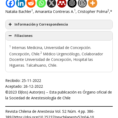
1
1
2
Natalia Bachler
, Amaranta Contreras A.
, Cristopher Polma
,*
Información y Correspondencia
Filiaciones
1
Internas Medicina, Universidad de Concepción.
2
Concepción, Chile.
Médico Urgenciólogo, Colaborador
Docente Universidad de Concepción, Hospital las
Higueras. Talcahuano, Chile.
Recibido: 25-11-2022
Aceptado: 26-12-2022
©2023 El(los) Autor(es) – Esta publicación es Órgano oficial de
la Sociedad de Anestesiología de Chile
Revista Chilena de Anestesia Vol. 52 Núm. 4 pp. 386-
389|https://doi.org/10.25237/revchilanestv52n04-10