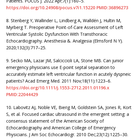
Patients. POCUS J. 2022 Apr;7(1):160–5.
https://doi.org/10.24908/pocus.v7i1.15220
PMID:36896273
8.
Stenberg Y, Wallinder L, Lindberg A, Walldén J, Hultin M,
Myrberg T. Preoperative Point-of-Care Assessment of Left
Ventricular Systolic Dysfunction With Transthoracic
Echocardiography. Anesthesia &. Analgesia (Elmsford N Y).
2020;132(3):717–25.
9.
Secko MA, Lazar JM, Salciccioli LA, Stone MB. Can junior
emergency physicians use E-point septal separation to
accurately estimate left ventricular function in acutely dyspneic
patients? Acad Emerg Med. 2011 Nov;18(11):1223–6.
https://doi.org/10.1111/j.1553-2712.2011.01196.x
PMID:22044429
10.
Labovitz AJ, Noble VE, Bierig M, Goldstein SA, Jones R, Kort
S, et al. Focused cardiac ultrasound in the emergent setting: a
consensus statement of the American Society of
Echocardiography and American College of Emergency
Physicians. J Am Soc Echocardiogr. 2010 Dec;23(12):1225–30.