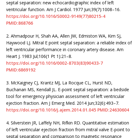
septal separation: new echocardiographic index of left
ventricular function. Am J Cardiol. 1977 Jun;39(7):1008–16.
https://doi.org/10.1016/S0002-9149(77)80215-4
PMID:868766
2.
Ahmadpour H, Shah AA, Allen JW, Edmiston WA, Kim SJ,
Haywood LJ. Mitral E point septal separation: a reliable index of
left ventricular performance in coronary artery disease. Am
Heart J. 1983 Jul;106(1 Pt 1):21–8.
https://doi.org/10.1016/0002-8703(83)90433-7
PMID:6869192
3.
McKaigney CJ, Krantz MJ, La Rocque CL, Hurst ND,
Buchanan MS, Kendall JL. E-point septal separation: a bedside
tool for emergency physician assessment of left ventricular
ejection fraction. Am J Emerg Med. 2014 Jun;32(6):493–7.
https://doi.org/10.1016/j.ajem.2014.01.045
PMID:24630604
4.
Silverstein JR, Laffely NH, Rifkin RD. Quantitative estimation
of left ventricular ejection fraction from mitral valve E-point to
septal separation and comparison to magnetic resonance