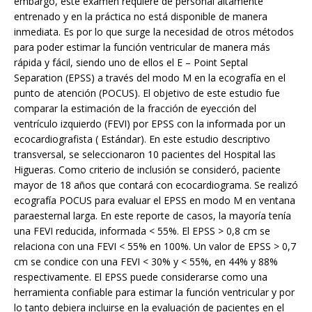
embargo, este examen requiere de personal altamente
entrenado y en la práctica no está disponible de manera
inmediata. Es por lo que surge la necesidad de otros métodos
para poder estimar la función ventricular de manera más
rápida y fácil, siendo uno de ellos el E – Point Septal
Separation (EPSS) a través del modo M en la ecografía en el
punto de atención (POCUS). El objetivo de este estudio fue
comparar la estimación de la fracción de eyección del
ventrículo izquierdo (FEVI) por EPSS con la informada por un
ecocardiografista ( Estándar). En este estudio descriptivo
transversal, se seleccionaron 10 pacientes del Hospital las
Higueras. Como criterio de inclusión se consideró, paciente
mayor de 18 años que contará con ecocardiograma. Se realizó
ecografía POCUS para evaluar el EPSS en modo M en ventana
paraesternal larga. En este reporte de casos, la mayoría tenía
una FEVI reducida, informada < 55%. El EPSS > 0,8 cm se
relaciona con una FEVI < 55% en 100%. Un valor de EPSS > 0,7
cm se condice con una FEVI < 30% y < 55%, en 44% y 88%
respectivamente. El EPSS puede considerarse como una
herramienta confiable para estimar la función ventricular y por
lo tanto debiera incluirse en la evaluación de pacientes en el