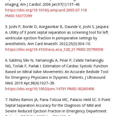
imaging. Am J Cardiol. 2006 Jan;97(1):137–40.
https://doi.org/10.1016/j.amjcard.2005.07.118
PMID:16377299
5.
Joshi P, Borde D, Asegaonkar B, Daunde V, Joshi S, Jaspara
A. Utility of E point septal separation as screening tool for left
ventricular ejection fraction in perioperative settings by
anesthetists. Ann Card Anaesth. 2022;25(3):304–10.
https://doi.org/10.4103/aca.aca_128_21
PMID:35799558
6.
Satılmış Siliv N, Yamanoglu A, Pınar P, Celebi Yamanoglu
NG, Torlak F, Parlak I. Estimation of Cardiac Systolic Function
Based on Mitral Valve Movements: An Accurate Bedside Tool
for Emergency Physicians in Dyspneic Patients. J Ultrasound
Med. 2019 Apr;38(4):1027–38.
https://doi.org/10.1002/jum.14791
PMID:30265408
7.
Núñez-Ramos JA, Pana-Toloza MC, Palacio-Held SC. E-Point
Septal Separation Accuracy for the Diagnosis of Mild and
Severe Reduced Ejection Fraction in Emergency Department