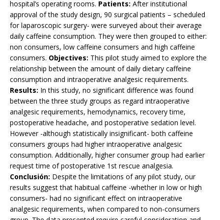
hospital’s operating rooms.
Patients:
After institutional
approval of the study design, 90 surgical patients – scheduled
for laparoscopic surgery- were surveyed about their average
daily caffeine consumption. They were then grouped to either:
non consumers, low caffeine consumers and high caffeine
consumers.
Objectives:
This pilot study aimed to explore the
relationship between the amount of daily dietary caffeine
consumption and intraoperative analgesic requirements.
Results:
In this study, no significant difference was found
between the three study groups as regard intraoperative
analgesic requirements, hemodynamics, recovery time,
postoperative headache, and postoperative sedation level.
However -although statistically insignificant- both caffeine
consumers groups had higher intraoperative analgesic
consumption. Additionally, higher consumer group had earlier
request time of postoperative 1st rescue analgesia.
Conclusión:
Despite the limitations of any pilot study, our
results suggest that habitual caffeine -whether in low or high
consumers- had no significant effect on intraoperative
analgesic requirements, when compared to non-consumers
group. The data presented require careful consideration and