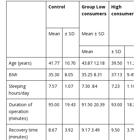
Control
Group Low
High
consumers
consumers
Mean
± SD
Mean ± SD
Mean
± SD
Age (years)
41.77
10.70
43.87 12.18
39.50
11.28
BMI
35.30
8.05
35.25 8.31
37.13
9.45
Sleeping
7.57
1.07
7.30 .84
7.23
1.10
hours/day
Duration of
95.00
19.43
91.50 20.39
93.00
18.22
operation
(minutes)
Recovery time
8.67
3.92
9.17 3.49
9.50
3.79
(minutes)