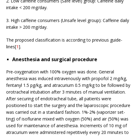
2. Low caffeine consumers (Safe level) group: Caffeine daily
intake < 200 mg/day.
3. High caffeine consumers (Unsafe level group): Caffeine daily
intake > 200 mg/day.
The proposed classification is according to previous guide-
lines[
1
].
Anesthesia and surgical procedure
Pre-oxygenation with 100% oxygen was done. General
anesthesia was induced intravenously with propofol 2 mg/kg,
fentanyl 1.5 pg/kg, and atracurium 0.5 mg/kg to be followed by
orotracheal intubation after 3 minutes of manual ventilation.
After securing of endotracheal tube, all patients were
positioned to start the surgery and the laparoscopic procedure
was carried out in a standard fashion. 1%-2% (vaporizer set-
ting) of isoflurane mixed with oxygen (50%) and air (50%) was
used for maintenance of anesthesia. Increments of 10 mg of
atracurium were administered repetitively every 20 minutes to