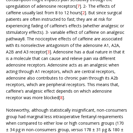
upregulation of adenosine receptors[
7
]. 2- The effects of
caffeine usually last from 8 to 12 hours[
2
]. But since surgical
patients are often instructed to fast; they are at risk for
experiencing fading of caffeine’s effects (whether analgesic or
stimulatory effects). 3- variable effect of caffeine on analgesic
pathway8. The nociceptive effects of caffeine are associated
with its nonselective antagonism of the adenosine A1, A2A,
A2B and A3 receptor[
3
]. Adenosine has a dual nature in that it
is a molecule that can cause and relieve pain via different
adenosine receptors. Adenosine acts as an analgesic when
acting through A1 receptors, which are central receptors,
adenosine also contributes to chronic pain through its A2b
receptors, which are peripheral receptors. This means that,
caffeine’s analgesic effect depends on which adenosine
receptor was more blocked[
8
].
Noteworthy, although statistically insignificant, non-consumers
group had marginal less intraoperative fentanyl requirements
when compared to either low or high consumers groups (170
± 34 pg in non-consumers group,
versus
178 ± 31 pg & 180 ±