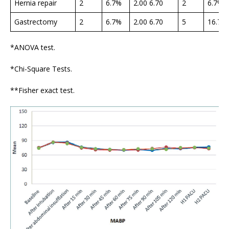
Hernia repair
2
6.7%
2.00 6.70
2
6.7%
Gastrectomy
2
6.7%
2.00 6.70
5
16.7%
*ANOVA test.
*Chi-Square Tests.
**Fisher exact test.