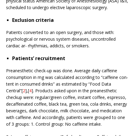
physical status American Society of Anesthesiology (ASA) I&II,
scheduled to undergo elective laparoscopic surgery.
Exclusion criteria
Patients converted to an open surgery, and those with:
psychological or nervous system diseases, uncontrolled
cardiac ar- rhythmias, addicts, or smokers.
Patients’ recruitment
Preanesthetic check-up was done. Average daily caffeine
consumption in mg was calculated according to “caffeine con-
tent in consumed drinks” as estimated by “Food Data
Central”[
2
],[
4
]. Products asked upon in the preanesthetic
checkup were: regular/green coffee, instant coffee, espresso,
decaffeinated coffee, black tea, green tea, cola drinks, energy
beverages, dark chocolate, milk chocolate, and medication
with caffeine. And accordingly, patients were grouped to one
of 3 groups: 1. Control group: No caffeine intake.