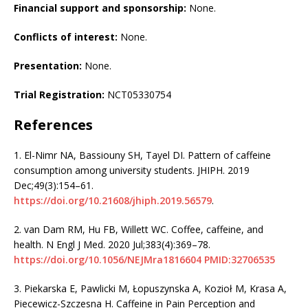
Financial support and sponsorship:
None.
Conflicts of interest:
None.
Presentation:
None.
Trial Registration:
NCT05330754
References
1.
El-Nimr NA, Bassiouny SH, Tayel DI. Pattern of caffeine
consumption among university students. JHIPH. 2019
Dec;49(3):154–61.
https://doi.org/10.21608/jhiph.2019.56579
.
2.
van Dam RM, Hu FB, Willett WC. Coffee, caffeine, and
health. N Engl J Med. 2020 Jul;383(4):369–78.
https://doi.org/10.1056/NEJMra1816604
PMID:32706535
3.
Piekarska E, Pawlicki M, Łopuszynska A, Kozioł M, Krasa A,
Piecewicz-Szczesna H. Caffeine in Pain Perception and