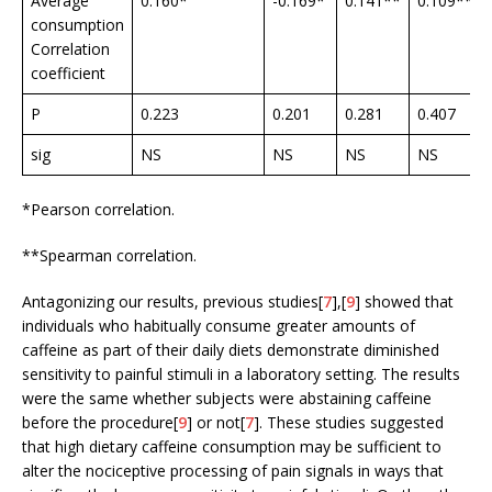
Average
0.160*
-0.169*
0.141**
0.109**
consumption
Correlation
coefficient
P
0.223
0.201
0.281
0.407
sig
NS
NS
NS
NS
*Pearson correlation.
**Spearman correlation.
Antagonizing our results, previous studies[
7
],[
9
] showed that
individuals who habitually consume greater amounts of
caffeine as part of their daily diets demonstrate diminished
sensitivity to painful stimuli in a laboratory setting. The results
were the same whether subjects were abstaining caffeine
before the procedure[
9
] or not[
7
]. These studies suggested
that high dietary caffeine consumption may be sufficient to
alter the nociceptive processing of pain signals in ways that