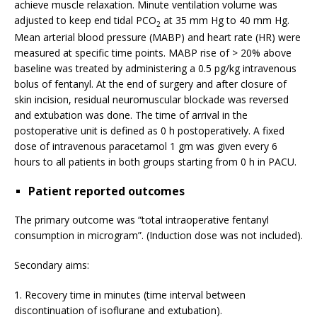
achieve muscle relaxation. Minute ventilation volume was
adjusted to keep end tidal PCO
at 35 mm Hg to 40 mm Hg.
2
Mean arterial blood pressure (MABP) and heart rate (HR) were
measured at specific time points. MABP rise of > 20% above
baseline was treated by administering a 0.5 pg/kg intravenous
bolus of fentanyl. At the end of surgery and after closure of
skin incision, residual neuromuscular blockade was reversed
and extubation was done. The time of arrival in the
postoperative unit is defined as 0 h postoperatively. A fixed
dose of intravenous paracetamol 1 gm was given every 6
hours to all patients in both groups starting from 0 h in PACU.
Patient reported outcomes
The primary outcome was “total intraoperative fentanyl
consumption in microgram”. (Induction dose was not included).
Secondary aims:
1. Recovery time in minutes (time interval between
discontinuation of isoflurane and extubation).