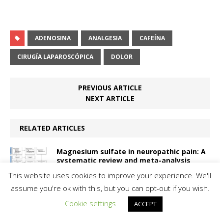
ADENOSINA
ANALGESIA
CAFEÍNA
CIRUGÍA LAPAROSCÓPICA
DOLOR
PREVIOUS ARTICLE
NEXT ARTICLE
RELATED ARTICLES
Magnesium sulfate in neuropathic pain: A
systematic review and meta-analysis
This website uses cookies to improve your experience. We'll
assume you're ok with this, but you can opt-out if you wish.
Fundamentals for opioid rotation.
Cookie settings
ACCEPT
Chemical and pharmacological
considerations for daily practice