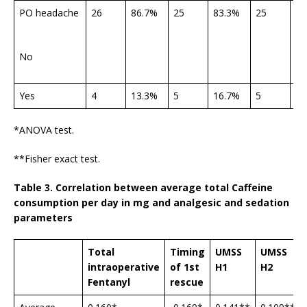
PO headache
26
86.7%
25
83.3%
25
83
No
Yes
4
13.3%
5
16.7%
5
16
*ANOVA test.
**Fisher exact test.
Table 3. Correlation between average total Caffeine
consumption per day in mg and analgesic and sedation
parameters
Total
Timing
UMSS
UMSS
intraoperative
of 1st
H1
H2
Fentanyl
rescue