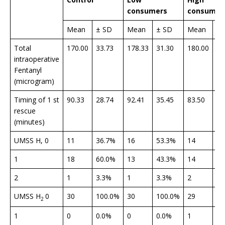
consumers
consumer
Mean
± SD
Mean
± SD
Mean
± 
Total
170.00
33.73
178.33
31.30
180.00
31
intraoperative
Fentanyl
(microgram)
Timing of 1 st
90.33
28.74
92.41
35.45
83.50
23
rescue
(minutes)
UMSS H, 0
11
36.7%
16
53.3%
14
46
1
18
60.0%
13
43.3%
14
46
2
1
3.3%
1
3.3%
2
6.
UMSS H
0
30
100.0%
30
100.0%
29
96
2
1
0
0.0%
0
0.0%
1
3.