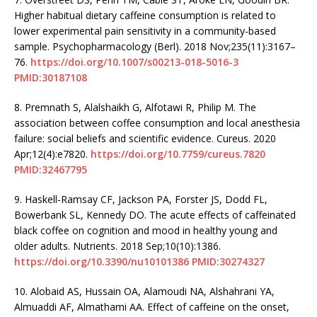
Higher habitual dietary caffeine consumption is related to
lower experimental pain sensitivity in a community-based
sample. Psychopharmacology (Berl). 2018 Nov;235(11):3167–
76.
https://doi.org/10.1007/s00213-018-5016-3
PMID:30187108
8.
Premnath S, Alalshaikh G, Alfotawi R, Philip M. The
association between coffee consumption and local anesthesia
failure: social beliefs and scientific evidence. Cureus. 2020
Apr;12(4):e7820.
https://doi.org/10.7759/cureus.7820
PMID:32467795
9.
Haskell-Ramsay CF, Jackson PA, Forster JS, Dodd FL,
Bowerbank SL, Kennedy DO. The acute effects of caffeinated
black coffee on cognition and mood in healthy young and
older adults. Nutrients. 2018 Sep;10(10):1386.
https://doi.org/10.3390/nu10101386
PMID:30274327
10.
Alobaid AS, Hussain OA, Alamoudi NA, Alshahrani YA,
Almuaddi AF, Almathami AA. Effect of caffeine on the onset,