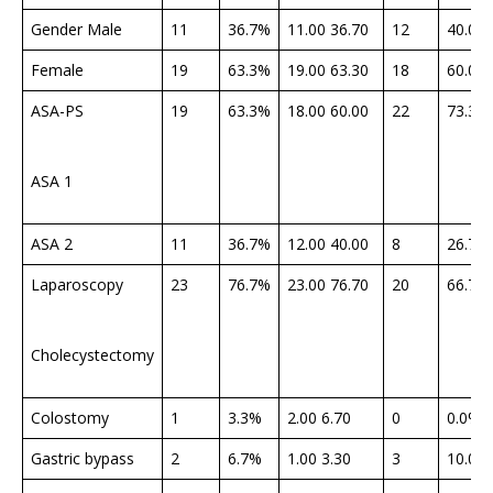
Gender Male
11
36.7%
11.00 36.70
12
40.0%
Female
19
63.3%
19.00 63.30
18
60.0%
ASA-PS
19
63.3%
18.00 60.00
22
73.3%
ASA 1
ASA 2
11
36.7%
12.00 40.00
8
26.7%
Laparoscopy
23
76.7%
23.00 76.70
20
66.7%
Cholecystectomy
Colostomy
1
3.3%
2.00 6.70
0
0.0%
Gastric bypass
2
6.7%
1.00 3.30
3
10.0%