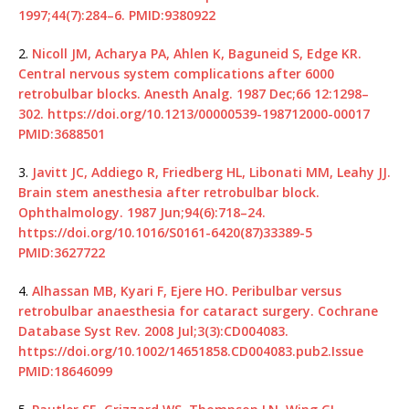
1997;44(7):284–6.
PMID:9380922
2.
Nicoll JM, Acharya PA, Ahlen K, Baguneid S, Edge KR.
Central nervous system complications after 6000
retrobulbar blocks. Anesth Analg. 1987 Dec;66 12:1298–
302.
https://doi.org/10.1213/00000539-198712000-00017
PMID:3688501
3.
Javitt JC, Addiego R, Friedberg HL, Libonati MM, Leahy JJ.
Brain stem anesthesia after retrobulbar block.
Ophthalmology. 1987 Jun;94(6):718–24.
https://doi.org/10.1016/S0161-6420(87)33389-5
PMID:3627722
4.
Alhassan MB, Kyari F, Ejere HO. Peribulbar versus
retrobulbar anaesthesia for cataract surgery. Cochrane
Database Syst Rev. 2008 Jul;3(3):CD004083.
https://doi.org/10.1002/14651858.CD004083.pub2.Issue
PMID:18646099