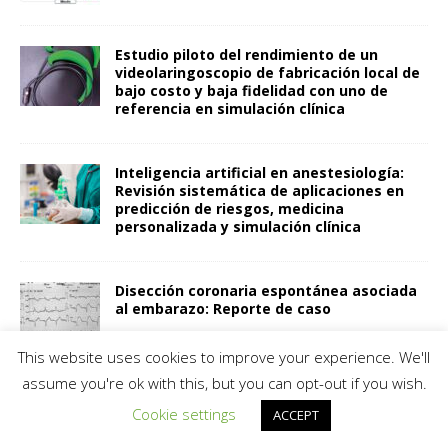
Estudio piloto del rendimiento de un
videolaringoscopio de fabricación local de
bajo costo y baja fidelidad con uno de
referencia en simulación clínica
Inteligencia artificial en anestesiología:
Revisión sistemática de aplicaciones en
predicción de riesgos, medicina
personalizada y simulación clínica
Disección coronaria espontánea asociada
al embarazo: Reporte de caso
This website uses cookies to improve your experience. We'll
assume you're ok with this, but you can opt-out if you wish.
Ultrasound guided rhomboid intercostal
and subserratus plane block versus
Cookie settings
ACCEPT
subcostal transversus abdominis block in
open upper abdominal surgeries