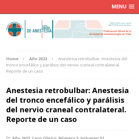
MENU
Home
Año 2023
Anestesia retrobulbar: Anestesia del
tronco encefálico y parálisis del nervio craneal contralateral.
Reporte de un caso
Anestesia retrobulbar: Anestesia
del tronco encefálico y parálisis
del nervio craneal contralateral.
Reporte de un caso
Año 2023
,
Caso Clínico
,
Número 5
,
Volumen 52