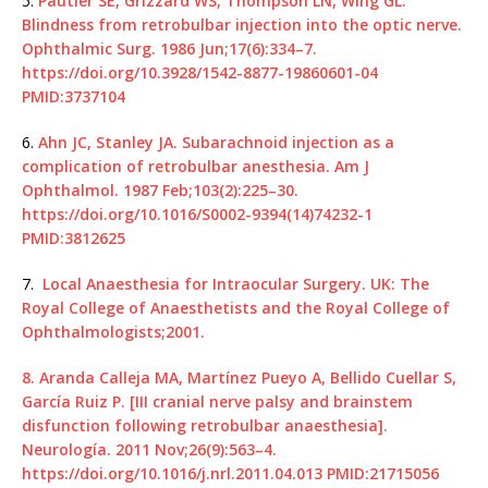
5.
Pautler SE, Grizzard WS, Thompson LN, Wing GL.
Blindness from retrobulbar injection into the optic nerve.
Ophthalmic Surg. 1986 Jun;17(6):334–7.
https://doi.org/10.3928/1542-8877-19860601-04
PMID:3737104
6.
Ahn JC, Stanley JA. Subarachnoid injection as a
complication of retrobulbar anesthesia. Am J
Ophthalmol. 1987 Feb;103(2):225–30.
https://doi.org/10.1016/S0002-9394(14)74232-1
PMID:3812625
7.
Local Anaesthesia for Intraocular Surgery. UK: The
Royal College of Anaesthetists and the Royal College of
Ophthalmologists;2001.
8.
Aranda Calleja MA, Martínez Pueyo A, Bellido Cuellar S,
García Ruiz P. [III cranial nerve palsy and brainstem
disfunction following retrobulbar anaesthesia].
Neurología. 2011 Nov;26(9):563–4.
https://doi.org/10.1016/j.nrl.2011.04.013
PMID:21715056