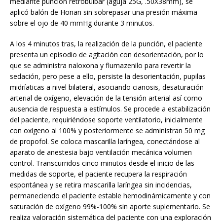
mediante punción retrobulbar (aguja 25G, .50X38mm), se
aplicó balón de Honan sin sobrepasar una presión máxima
sobre el ojo de 40 mmHg durante 3 minutos.
A los 4 minutos tras, la realización de la punción, el paciente
presenta un episodio de agitación con desorientación, por lo
que se administra naloxona y flumazenilo para revertir la
sedación, pero pese a ello, persiste la desorientación, pupilas
midríaticas a nivel bilateral, asociando cianosis, desaturación
arterial de oxígeno, elevación de la tensión arterial así como
ausencia de respuesta a estímulos. Se procede a estabilización
del paciente, requiriéndose soporte ventilatorio, inicialmente
con oxígeno al 100% y posteriormente se administran 50 mg
de propofol. Se coloca mascarilla laríngea, conectándose al
aparato de anestesia bajo ventilación mecánica volumen
control. Transcurridos cinco minutos desde el inicio de las
medidas de soporte, el paciente recupera la respiración
espontánea y se retira mascarilla laríngea sin incidencias,
permaneciendo el paciente estable hemodinámicamente y con
saturación de oxígeno 99%-100% sin aporte suplementario. Se
realiza valoración sistemática del paciente con una exploración