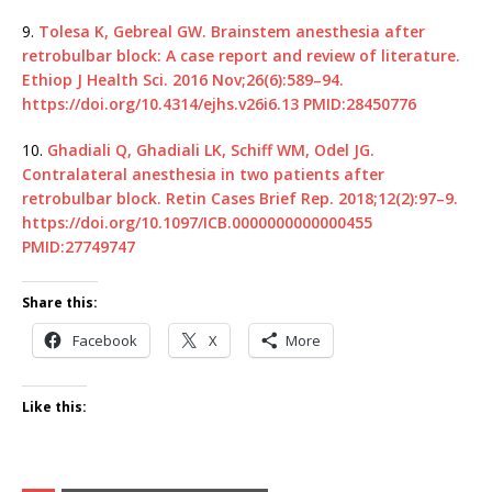
9.
Tolesa K, Gebreal GW. Brainstem anesthesia after
retrobulbar block: A case report and review of literature.
Ethiop J Health Sci. 2016 Nov;26(6):589–94.
https://doi.org/10.4314/ejhs.v26i6.13
PMID:28450776
10.
Ghadiali Q, Ghadiali LK, Schiff WM, Odel JG.
Contralateral anesthesia in two patients after
retrobulbar block. Retin Cases Brief Rep. 2018;12(2):97–9.
https://doi.org/10.1097/ICB.0000000000000455
PMID:27749747
Share this:
Facebook
X
More
Like this: