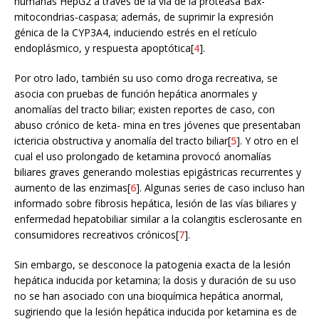
humanas HepG2 a través de la vía de la proteasa Bax-
mitocondrias-caspasa; además, de suprimir la expresión
génica de la CYP3A4, induciendo estrés en el retículo
endoplásmico, y respuesta apoptótica[
4
].
Por otro lado, también su uso como droga recreativa, se
asocia con pruebas de función hepática anormales y
anomalías del tracto biliar; existen reportes de caso, con
abuso crónico de keta- mina en tres jóvenes que presentaban
ictericia obstructiva y anomalía del tracto biliar[
5
]. Y otro en el
cual el uso prolongado de ketamina provocó anomalías
biliares graves generando molestias epigástricas recurrentes y
aumento de las enzimas[
6
]. Algunas series de caso incluso han
informado sobre fibrosis hepática, lesión de las vías biliares y
enfermedad hepatobiliar similar a la colangitis esclerosante en
consumidores recreativos crónicos[
7
].
Sin embargo, se desconoce la patogenia exacta de la lesión
hepática inducida por ketamina; la dosis y duración de su uso
no se han asociado con una bioquímica hepática anormal,
sugiriendo que la lesión hepática inducida por ketamina es de