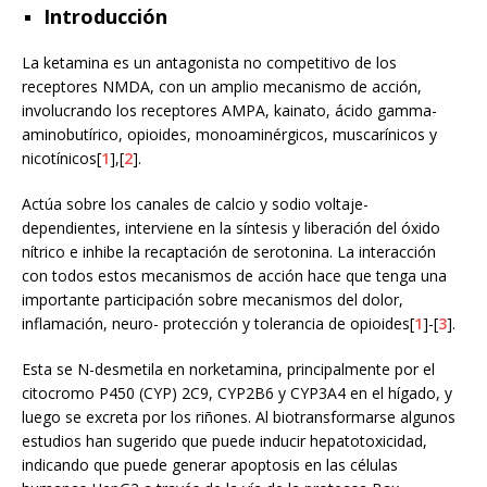
Introducción
La ketamina es un antagonista no competitivo de los
receptores NMDA, con un amplio mecanismo de acción,
involucrando los receptores AMPA, kainato, ácido gamma-
aminobutírico, opioides, monoaminérgicos, muscarínicos y
nicotínicos[
1
],[
2
].
Actúa sobre los canales de calcio y sodio voltaje-
dependientes, interviene en la síntesis y liberación del óxido
nítrico e inhibe la recaptación de serotonina. La interacción
con todos estos mecanismos de acción hace que tenga una
importante participación sobre mecanismos del dolor,
inflamación, neuro- protección y tolerancia de opioides[
1
]-[
3
].
Esta se N-desmetila en norketamina, principalmente por el
citocromo P450 (CYP) 2C9, CYP2B6 y CYP3A4 en el hígado, y
luego se excreta por los riñones. Al biotransformarse algunos
estudios han sugerido que puede inducir hepatotoxicidad,
indicando que puede generar apoptosis en las células