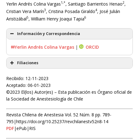
1,*
2
Yerlin Andrés Colina Vargas
, Santiago Barrientos Henao
,
3
4
Cristian Vera Marín
, Cristina Posada Giraldo
, José Julián
5
6
Aristizábal
, William Henry Joaqui Tapia
Información y Correspondencia
✉Yerlin Andrés Colina Vargas
|
ORCID
Filiaciones
Recibido: 12-11-2023
Aceptado: 06-01-2023
©2023 El(los) Autor(es) – Esta publicación es Órgano oficial de
la Sociedad de Anestesiología de Chile
Revista Chilena de Anestesia Vol. 52 Núm. 8 pp. 789-
795|https://doi.org/10.25237/revchilanestv52n8-14
PDF
|ePub|RIS