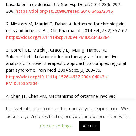
basada en la evidencia. Rev Soc Esp Dolor. 2016;23(6):292–
306.
https://doi.org/10.20986/resed.2016.3462/2016
.
2.
Niesters M, Martini C, Dahan A. Ketamine for chronic pain:
risks and benefits. Br J Clin Pharmacol. 2014 Feb;77(2):357–67.
https://doi.org/10.1111/bcp.12094
PMID:23432384
3.
Correll GE, Maleki J, Gracely EJ, Muir JJ, Harbut RE.
Subanesthetic ketamine infusion therapy: a retrospective
analysis of a novel therapeutic approach to complex regional
pain syndrome. Pain Med. 2004 Sep;5(3):263–75.
https://doi.org/10.1111/j.1526-4637.2004.04043.x
PMID:15367304
4.
Chen JT, Chen RM. Mechanisms of ketamine-involved
regulation of cytochrome P450 gene expression. Expert Opin
This website uses cookies to improve your experience. We'll
Drug Metab Toxicol. 2010 Mar;6(3):273–81.
https://doi.org/10.1517/17425250903505108
PMID:20163319
assume you're ok with this, but you can opt-out if you wish.
Cookie settings
ACCEPT
5.
Lo RS, Krishnamoorthy R, Freeman JG, Austin AS.
Cholestasis and biliary dilatation associated with chronic