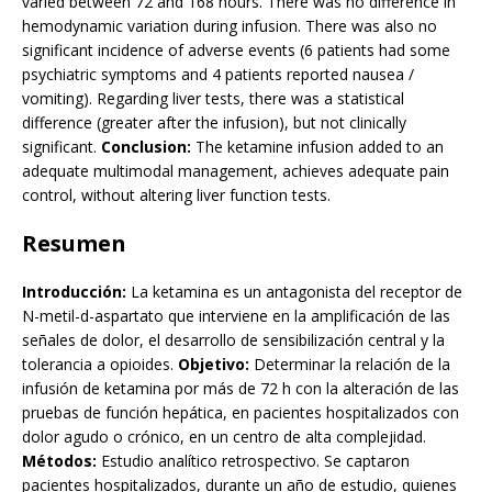
varied between 72 and 168 hours. There was no difference in
hemodynamic variation during infusion. There was also no
significant incidence of adverse events (6 patients had some
psychiatric symptoms and 4 patients reported nausea /
vomiting). Regarding liver tests, there was a statistical
difference (greater after the infusion), but not clinically
significant.
Conclusion:
The ketamine infusion added to an
adequate multimodal management, achieves adequate pain
control, without altering liver function tests.
Resumen
Introducción:
La ketamina es un antagonista del receptor de
N-metil-d-aspartato que interviene en la amplificación de las
señales de dolor, el desarrollo de sensibilización central y la
tolerancia a opioides.
Objetivo:
Determinar la relación de la
infusión de ketamina por más de 72 h con la alteración de las
pruebas de función hepática, en pacientes hospitalizados con
dolor agudo o crónico, en un centro de alta complejidad.
Métodos:
Estudio analítico retrospectivo. Se captaron
pacientes hospitalizados, durante un año de estudio, quienes