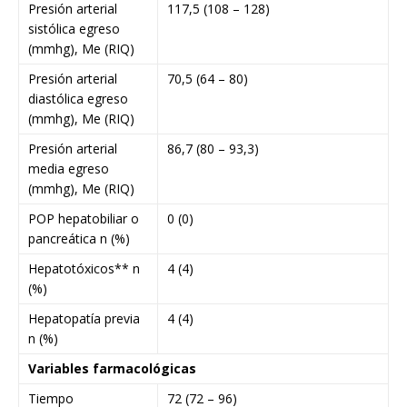
Presión arterial
117,5 (108 – 128)
sistólica egreso
(mmhg), Me (RIQ)
Presión arterial
70,5 (64 – 80)
diastólica egreso
(mmhg), Me (RIQ)
Presión arterial
86,7 (80 – 93,3)
media egreso
(mmhg), Me (RIQ)
POP hepatobiliar o
0 (0)
pancreática n (%)
Hepatotóxicos** n
4 (4)
(%)
Hepatopatía previa
4 (4)
n (%)
Variables farmacológicas
Tiempo
72 (72 – 96)