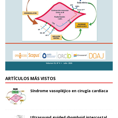
ARTÍCULOS MÁS VISTOS
Síndrome vasopléjico en cirugía cardíaca
Ultrasound guided rhomboid intercostal