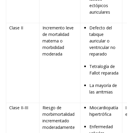
ectópicos
auriculares
Clase II
Incremento leve
Defecto del
de mortalidad
tabique
materna o
auricular o
morbididad
ventricular no
moderada
reparado
Tetralogía de
Fallot reparada
La mayoría de
las arritmias
Clase II-III
Riesgo de
Miocardiopatía
II: 
morbimortalidad
hipertrófica
esp
incrementado
Enfermedad
moderadamente