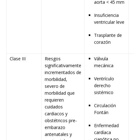
aorta < 45 mm
Insuficiencia
ventricular leve
Trasplante de
corazón
Clase III
Riesgos
Válvula
significativamente
mecánica
incrementados de
Ventrículo
morbilidad,
derecho
severo de
sistémico
morbilidad que
requieren
Circulación
cuidados
Fontán
cardiacos y
obstétricos pre-
Enfermedad
embarazo
cardíaca
antenatales y
cianótica no