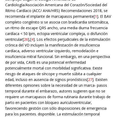
Cardiología/Asociación Americana del Corazón/Sociedad del
Ritmo Cardíaco (ACC/ AHA/HRS) Recomendaciones 2018, se
recomienda el implante de marcapasos permanente[
1
]. El BAV
completo congénito si se asocia con bradicardia sintomática,
un ritmo de escape QRS ancho, una media diurna frecuencia
cardíaca < 50 lpm, ectopia ventricular compleja, o disfunción
ventricular[
26
],[
4
]. Los efectos perjudiciales de la estimulación
crónica del VD incluyen la manifestación de insuficiencia
cardíaca, adverso ventricular izquierdo, remodelación e
insuficiencia mitral funcional. Sin embargo, en una perspectiva
de por vida, CAVB es una potencial enfermedad
potencialmente mortal con morbilidad significativa. Existe
riesgo de ataques de síncope y muerte súbita a cualquier
edad, incluso en ausencia de signos pronósticos[
27
]. Existen
diferentes opiniones sobre la necesidad de un marca- pasos
temporal durante el embarazo, autores sugieren que no se
requiere un marcapasos de forma rutinaria durante trabajo de
parto en pacientes con bloqueo auriculoventricular,
favoreciendo gestión con sólo disposiciones de emergencia
para los pacientes. disponible. La estimulación temporal