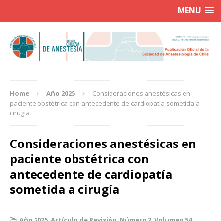
MENU
Home
Año 2025
Consideraciones anestésicas en
paciente obstétrica con antecedente de cardiopatía sometida a
cirugía
Consideraciones anestésicas en
paciente obstétrica con
antecedente de cardiopatía
sometida a cirugía
Año 2025
,
Artículo de Revisión
,
Número 2
,
Volumen 54