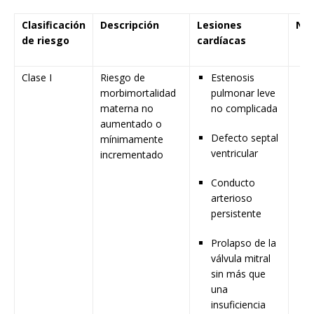
Clasificación
Descripción
Lesiones
Niv
de riesgo
cardíacas
Clase I
Riesgo de
Estenosis
morbimortalidad
pulmonar leve
materna no
no complicada
aumentado o
Defecto septal
mínimamente
ventricular
incrementado
Conducto
arterioso
persistente
Prolapso de la
válvula mitral
sin más que
una
insuficiencia