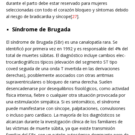
durante el parto debe estar reservado para mujeres
seleccionadas con todo el corazón bloqueo y síntomas debido
al riesgo de bradicardia y síncope[
27
].
Síndrome de Brugada
El síndrome de Brugada (SBr) es una canalopatía rara. Se
identificó por primera vez en 1992 y es responsable del 4% del
total de muertes súbitas. El diagnóstico incluye cambios elec-
trocardiográficos típicos (elevación del segmento ST tipo
coved seguida de una onda T invertida en las derivaciones
derechas), posiblemente asociados con otras arritmias
supraventriculares o bloqueo de rama derecha. Suelen
desencadenarse por desequilibrios fisiológicos, como actividad
física intensa, fiebre o cualquier otra situación provocada por
una estimulación simpática. Si es sintomático, el síndrome
puede manifestarse con síncope, palpitaciones, convulsiones
o incluso paro cardíaco. La mayoría de los diagnósticos se
alcanzan durante la investigación clínica de los familiares de
las víctimas de muerte súbita, ya que existe transmisión
familiar del SBr, con un patrón autosómico dominante pero de