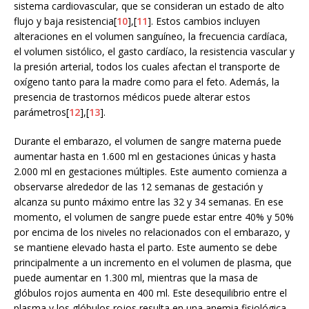
sistema cardiovascular, que se consideran un estado de alto
flujo y baja resistencia[
10
],[
11
]. Estos cambios incluyen
alteraciones en el volumen sanguíneo, la frecuencia cardíaca,
el volumen sistólico, el gasto cardíaco, la resistencia vascular y
la presión arterial, todos los cuales afectan el transporte de
oxígeno tanto para la madre como para el feto. Además, la
presencia de trastornos médicos puede alterar estos
parámetros[
12
],[
13
].
Durante el embarazo, el volumen de sangre materna puede
aumentar hasta en 1.600 ml en gestaciones únicas y hasta
2.000 ml en gestaciones múltiples. Este aumento comienza a
observarse alrededor de las 12 semanas de gestación y
alcanza su punto máximo entre las 32 y 34 semanas. En ese
momento, el volumen de sangre puede estar entre 40% y 50%
por encima de los niveles no relacionados con el embarazo, y
se mantiene elevado hasta el parto. Este aumento se debe
principalmente a un incremento en el volumen de plasma, que
puede aumentar en 1.300 ml, mientras que la masa de
glóbulos rojos aumenta en 400 ml. Este desequilibrio entre el
plasma y los glóbulos rojos resulta en una anemia fisiológica