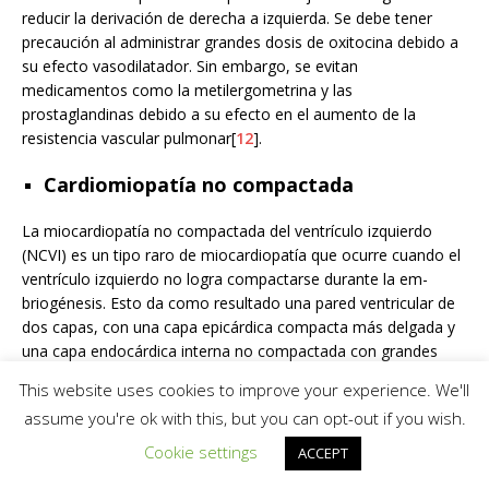
reducir la derivación de derecha a izquierda. Se debe tener
precaución al administrar grandes dosis de oxitocina debido a
su efecto vasodilatador. Sin embargo, se evitan
medicamentos como la metilergometrina y las
prostaglandinas debido a su efecto en el aumento de la
resistencia vascular pulmonar[
12
].
Cardiomiopatía no compactada
La miocardiopatía no compactada del ventrículo izquierdo
(NCVI) es un tipo raro de miocardiopatía que ocurre cuando el
ventrículo izquierdo no logra compactarse durante la em-
briogénesis. Esto da como resultado una pared ventricular de
dos capas, con una capa epicárdica compacta más delgada y
una capa endocárdica interna no compactada con grandes
trabeculaciones. Su etiología suele ser genética. Una diferencia
This website uses cookies to improve your experience. We'll
clave en comparación con otras miocardiopatías es el mayor
assume you're ok with this, but you can opt-out if you wish.
riesgo de arritmias. Las arritmias se asocian con mal
pronóstico debido a insuficiencia ventricular, eventos
Cookie settings
ACCEPT
tromboembólicos y muerte súbita[
30
]. La atención anestésica