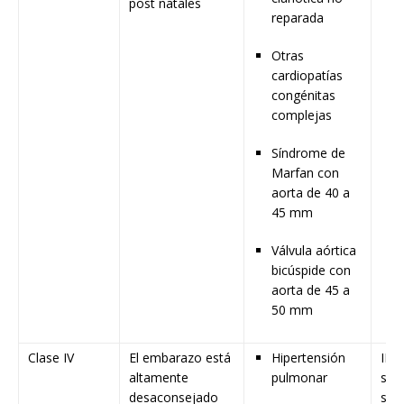
post natales
reparada
Otras
cardiopatías
congénitas
complejas
Síndrome de
Marfan con
aorta de 40 a
45 mm
Válvula aórtica
bicúspide con
aorta de 45 a
50 mm
Clase IV
El embarazo está
Hipertensión
III:
altamente
pulmonar
sub
desaconsejado
sug