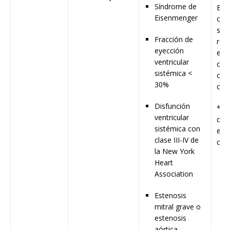
Síndrome de
ECM
Eisenmenger
cui
salu
Fracción de
reg
eyección
en 
ventricular
cap
sistémica <
ciru
30%
car
Disfunción
** 
ventricular
con
sistémica con
en o
clase III-IV de
cert
la New York
Heart
Association
Estenosis
mitral grave o
estenosis
aórtica