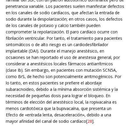
penetrancia variable. Los pacientes suelen manifestar defectos
en los canales de sodio cardíacos, que afectan la entrada de
sodio durante la despolarización; en otros casos, los defectos
de los canales de potasio y calcio también pueden
comprometer la repolarización. El paro cardíaco ocurre con
fibrilación ventricular. Por tanto, el tratamiento para pacientes
sintomáticos o de alto riesgo es un cardiodesfibrilador
implantable (DAI). Durante el manejo anestésico, en
ocsaiones se han reportado el uso de anestesia general, por
considerar a anestésicos locales fármacos antiarrítmicos
(clase Ib). Sin embargo, en pacientes con mutación SCN5A,
como BrS, de hecho son potencialmente arritmogénicos. Por
lo tanto, en estos pacientes se prefiere el abordaje
subaracnoideo, debido a la mínima absorción sistémica y la
necesidad de pequeñas dosis para lograr el bloqueo. En
términos de elección del anestésico local, la ropivacaína es
menos cardiotóxica que la bupivacaína, que presenta un
Efecto de «entrada lenta, desaceleración», debido a una
mayor afinidad del canal de sodio cardíaco[
28
].