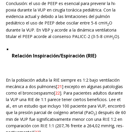
Conclusión: el uso de PEEP es esencial para prevenir la hi-
poxia durante la VUP en cirugía torácica pediátrica. Con la
evidencia actual y debido a las limitaciones del pulmón
pediátrico el uso de PEEP debe oscilar entre 5-6 cmH
O
2
durante la VUP. En VBP y acorde a la dinámica ventilatoria
titular el PEEP acorde al consenso PALICC-2 (3-5-8 cmH
O).
2
Relación Inspiración/Espiración (RIE)
En la población adulta la RIE siempre es 1:2 bajo ventilación
mecánica a dos pulmones[
21
] excepto en algunas patologías
como el broncoespasmo[
22
]. Para pacientes adultos durante
la VUP una RIE de 1:1 parece tener ciertos beneficios. Lee et
al., en un estudio que incluyo 100 paciente para VUP, encontró
que la presión parcial de oxígeno arterial (PaO
) después de 60
2
min de VUP fue significativamente menor con una RI:E 1:2 en
comparación con RI:E 1:1 (207,76 frente a 264,02 mmHg, res-