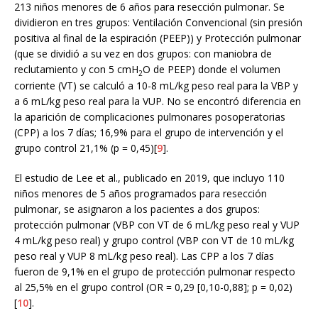
213 niños menores de 6 años para resección pulmonar. Se
dividieron en tres grupos: Ventilación Convencional (sin presión
positiva al final de la espiración (PEEP)) y Protección pulmonar
(que se dividió a su vez en dos grupos: con maniobra de
reclutamiento y con 5 cmH
O de PEEP) donde el volumen
2
corriente (VT) se calculó a 10-8 mL/kg peso real para la VBP y
a 6 mL/kg peso real para la VUP. No se encontró diferencia en
la aparición de complicaciones pulmonares posoperatorias
(CPP) a los 7 días; 16,9% para el grupo de intervención y el
grupo control 21,1% (p = 0,45)[
9
].
El estudio de Lee et al., publicado en 2019, que incluyo 110
niños menores de 5 años programados para resección
pulmonar, se asignaron a los pacientes a dos grupos:
protección pulmonar (VBP con VT de 6 mL/kg peso real y VUP
4 mL/kg peso real) y grupo control (VBP con VT de 10 mL/kg
peso real y VUP 8 mL/kg peso real). Las CPP a los 7 días
fueron de 9,1% en el grupo de protección pulmonar respecto
al 25,5% en el grupo control (OR = 0,29 [0,10-0,88]; p = 0,02)
[
10
].