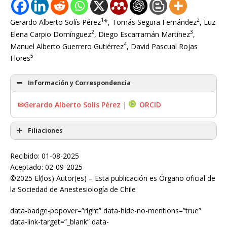
1
2
Gerardo Alberto Solís Pérez
*, Tomás Segura Fernández
, Luz
2
3
Elena Carpio Domínguez
, Diego Escarramán Martínez
,
4
Manuel Alberto Guerrero Gutiérrez
, David Pascual Rojas
5
Flores
Información y Correspondencia
✉Gerardo Alberto Solís Pérez
|
ORCID
Filiaciones
Recibido: 01-08-2025
Aceptado: 02-09-2025
©2025 El(los) Autor(es) – Esta publicación es Órgano oficial de
la Sociedad de Anestesiología de Chile
data-badge-popover=”right”
data-hide-no-mentions=”true”
data-link-target=”_blank”
data-