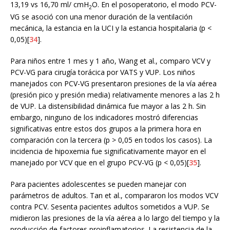
13,19 vs 16,70 ml/ cmH
O. En el posoperatorio, el modo PCV-
2
VG se asoció con una menor duración de la ventilación
mecánica, la estancia en la UCI y la estancia hospitalaria (p <
0,05)[
34
].
Para niños entre 1 mes y 1 año, Wang et al., comparo VCV y
PCV-VG para cirugía torácica por VATS y VUP. Los niños
manejados con PCV-VG presentaron presiones de la vía aérea
(presión pico y presión media) relativamente menores a las 2 h
de VUP. La distensibilidad dinámica fue mayor a las 2 h. Sin
embargo, ninguno de los indicadores mostró diferencias
significativas entre estos dos grupos a la primera hora en
comparación con la tercera (p > 0,05 en todos los casos). La
incidencia de hipoxemia fue significativamente mayor en el
manejado por VCV que en el grupo PCV-VG (p < 0,05)[
35
].
Para pacientes adolescentes se pueden manejar con
parámetros de adultos. Tan et al., compararon los modos VCV
contra PCV. Sesenta pacientes adultos sometidos a VUP. Se
midieron las presiones de la vía aérea a lo largo del tiempo y la
producción de factores proinflamatorios. La resistencia de la