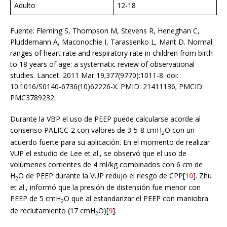
Adulto
12-18
Fuente: Fleming S, Thompson M, Stevens R, Heneghan C,
Pluddemann A, Maconochie I, Tarassenko L, Mant D. Normal
ranges of heart rate and respiratory rate in children from birth
to 18 years of age: a systematic review of observational
studies. Lancet. 2011 Mar 19;377(9770):1011-8. doi:
10.1016/S0140-6736(10)62226-X. PMID: 21411136; PMCID:
PMC3789232.
Durante la VBP el uso de PEEP puede calcularse acorde al
consenso PALICC-2 con valores de 3-5-8 cmH
O con un
2
acuerdo fuerte para su aplicación. En el momento de realizar
VUP el estudio de Lee et al., se observó que el uso de
volúmenes corrientes de 4 ml/kg combinados con 6 cm de
H
O de PEEP durante la VUP redujo el riesgo de CPP[
10
]. Zhu
2
et al., informó que la presión de distensión fue menor con
PEEP de 5 cmH
O que al estandarizar el PEEP con maniobra
2
de reclutamiento (17 cmH
O)[
9
].
2