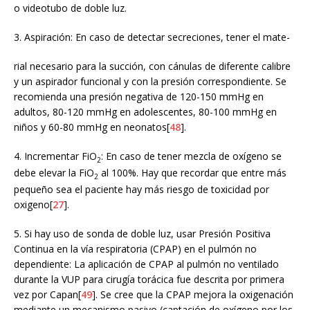
o videotubo de doble luz.
3. Aspiración: En caso de detectar secreciones, tener el mate-
rial necesario para la succión, con cánulas de diferente calibre
y un aspirador funcional y con la presión correspondiente. Se
recomienda una presión negativa de 120-150 mmHg en
adultos, 80-120 mmHg en adolescentes, 80-100 mmHg en
niños y 60-80 mmHg en neonatos[
48
].
4. Incrementar FiO
: En caso de tener mezcla de oxígeno se
2
debe elevar la FiO
al 100%. Hay que recordar que entre más
2
pequeño sea el paciente hay más riesgo de toxicidad por
oxigeno[
27
].
5. Si hay uso de sonda de doble luz, usar Presión Positiva
Continua en la vía respiratoria (CPAP) en el pulmón no
dependiente: La aplicación de CPAP al pulmón no ventilado
durante la VUP para cirugía torácica fue descrita por primera
vez por Capan[
49
]. Se cree que la CPAP mejora la oxigenación
mediante un mecanismo pasivo (captación de oxígeno por los