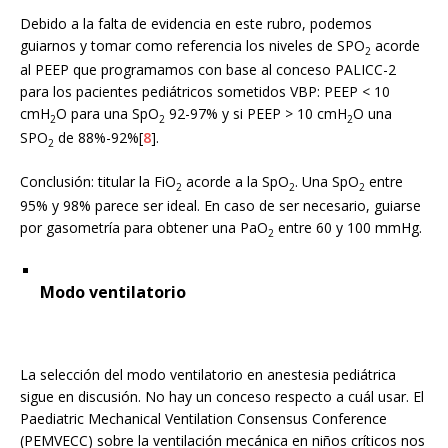
Debido a la falta de evidencia en este rubro, podemos
guiarnos y tomar como referencia los niveles de SPO
acorde
2
al PEEP que programamos con base al conceso PALICC-2
para los pacientes pediátricos sometidos VBP: PEEP < 10
cmH
O para una SpO
92-97% y si PEEP > 10 cmH
O una
2
2
2
SPO
de 88%-92%[
8
].
2
Conclusión: titular la FiO
acorde a la SpO
. Una SpO
entre
2
2
2
95% y 98% parece ser ideal. En caso de ser necesario, guiarse
por gasometría para obtener una PaO
entre 60 y 100 mmHg.
2
Modo ventilatorio
La selección del modo ventilatorio en anestesia pediátrica
sigue en discusión. No hay un conceso respecto a cuál usar. El
Paediatric Mechanical Ventilation Consensus Conference
(PEMVECC) sobre la ventilación mecánica en niños críticos nos