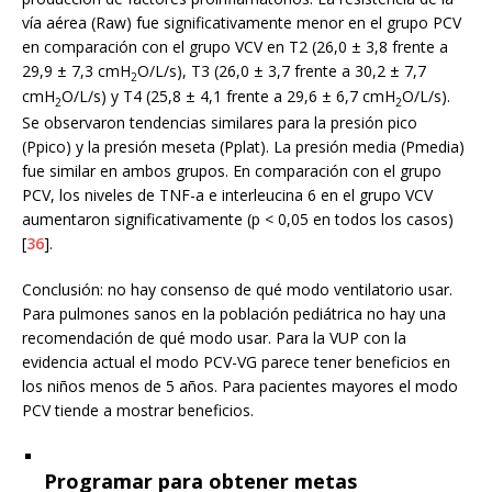
vía aérea (Raw) fue significativamente menor en el grupo PCV
en comparación con el grupo VCV en T2 (26,0 ± 3,8 frente a
29,9 ± 7,3 cmH
O/L/s), T3 (26,0 ± 3,7 frente a 30,2 ± 7,7
2
cmH
O/L/s) y T4 (25,8 ± 4,1 frente a 29,6 ± 6,7 cmH
O/L/s).
2
2
Se observaron tendencias similares para la presión pico
(Ppico) y la presión meseta (Pplat). La presión media (Pmedia)
fue similar en ambos grupos. En comparación con el grupo
PCV, los niveles de TNF-a e interleucina 6 en el grupo VCV
aumentaron significativamente (p < 0,05 en todos los casos)
[
36
].
Conclusión: no hay consenso de qué modo ventilatorio usar.
Para pulmones sanos en la población pediátrica no hay una
recomendación de qué modo usar. Para la VUP con la
evidencia actual el modo PCV-VG parece tener beneficios en
los niños menos de 5 años. Para pacientes mayores el modo
PCV tiende a mostrar beneficios.
Programar para obtener metas