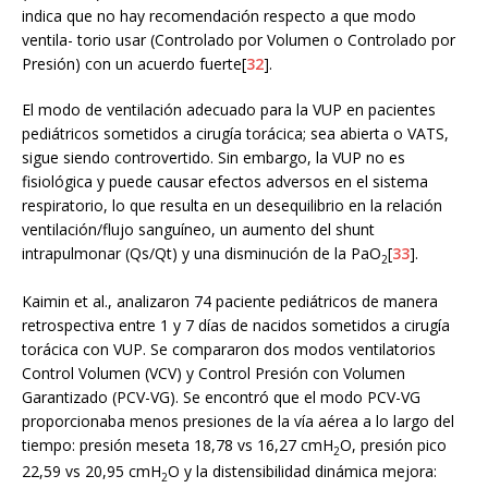
indica que no hay recomendación respecto a que modo
ventila- torio usar (Controlado por Volumen o Controlado por
Presión) con un acuerdo fuerte[
32
].
El modo de ventilación adecuado para la VUP en pacientes
pediátricos sometidos a cirugía torácica; sea abierta o VATS,
sigue siendo controvertido. Sin embargo, la VUP no es
fisiológica y puede causar efectos adversos en el sistema
respiratorio, lo que resulta en un desequilibrio en la relación
ventilación/flujo sanguíneo, un aumento del shunt
intrapulmonar (Qs/Qt) y una disminución de la PaO
[
33
].
2
Kaimin et al., analizaron 74 paciente pediátricos de manera
retrospectiva entre 1 y 7 días de nacidos sometidos a cirugía
torácica con VUP. Se compararon dos modos ventilatorios
Control Volumen (VCV) y Control Presión con Volumen
Garantizado (PCV-VG). Se encontró que el modo PCV-VG
proporcionaba menos presiones de la vía aérea a lo largo del
tiempo: presión meseta 18,78 vs 16,27 cmH
O, presión pico
2
22,59 vs 20,95 cmH
O y la distensibilidad dinámica mejora:
2