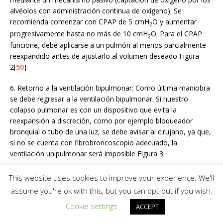
alvéolos con administración continua de oxígeno). Se
recomienda comenzar con CPAP de 5 cmH
O y aumentar
2
progresivamente hasta no más de 10 cmH
O. Para el CPAP
2
funcione, debe aplicarse a un pulmón al menos parcialmente
reexpandido antes de ajustarlo al volumen deseado Figura
2[
50
].
6. Retorno a la ventilación bipulmonar: Como última maniobra
se debe regresar a la ventilación bipulmonar. Si nuestro
colapso pulmonar es con un dispositivo que evita la
reexpansión a discreción, como por ejemplo bloqueador
bronquial o tubo de una luz, se debe avisar al cirujano, ya que,
si no se cuenta con fibrobroncoscopio adecuado, la
ventilación unipulmonar será imposible Figura 3.
7. Misceláneos: Se ha reportado el uso de medicamentos para
This website uses cookies to improve your experience. We'll
mejorar la oxigenación durante la VUP en cirugía torácica
assume you're ok with this, but you can opt-out if you wish.
pediátrica. La almitrina es el medicamento mejor estudiado,
Cookie settings
ACCEPT
desafortunadamente no se encuentra disponible en Méxi-
co[
51
]. La fenilefrina se ha reportado como una opción para