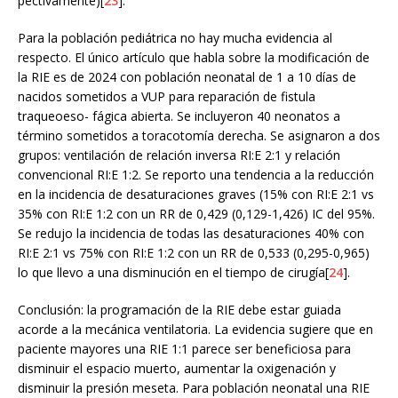
pectivamente)[
23
].
Para la población pediátrica no hay mucha evidencia al
respecto. El único artículo que habla sobre la modificación de
la RIE es de 2024 con población neonatal de 1 a 10 días de
nacidos sometidos a VUP para reparación de fistula
traqueoeso- fágica abierta. Se incluyeron 40 neonatos a
término sometidos a toracotomía derecha. Se asignaron a dos
grupos: ventilación de relación inversa RI:E 2:1 y relación
convencional RI:E 1:2. Se reporto una tendencia a la reducción
en la incidencia de desaturaciones graves (15% con RI:E 2:1 vs
35% con RI:E 1:2 con un RR de 0,429 (0,129-1,426) IC del 95%.
Se redujo la incidencia de todas las desaturaciones 40% con
RI:E 2:1 vs 75% con RI:E 1:2 con un RR de 0,533 (0,295-0,965)
lo que llevo a una disminución en el tiempo de cirugía[
24
].
Conclusión: la programación de la RIE debe estar guiada
acorde a la mecánica ventilatoria. La evidencia sugiere que en
paciente mayores una RIE 1:1 parece ser beneficiosa para
disminuir el espacio muerto, aumentar la oxigenación y
disminuir la presión meseta. Para población neonatal una RIE