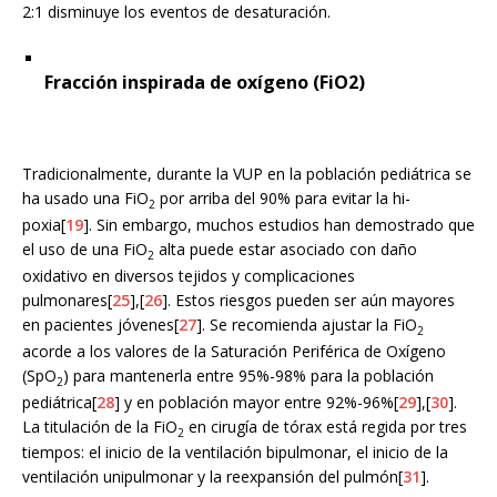
2:1 disminuye los eventos de desaturación.
Fracción inspirada de oxígeno (FiO2)
Tradicionalmente, durante la VUP en la población pediátrica se
ha usado una FiO
por arriba del 90% para evitar la hi-
2
poxia[
19
]. Sin embargo, muchos estudios han demostrado que
el uso de una FiO
alta puede estar asociado con daño
2
oxidativo en diversos tejidos y complicaciones
pulmonares[
25
],[
26
]. Estos riesgos pueden ser aún mayores
en pacientes jóvenes[
27
]. Se recomienda ajustar la FiO
2
acorde a los valores de la Saturación Periférica de Oxígeno
(SpO
) para mantenerla entre 95%-98% para la población
2
pediátrica[
28
] y en población mayor entre 92%-96%[
29
],[
30
].
La titulación de la FiO
en cirugía de tórax está regida por tres
2
tiempos: el inicio de la ventilación bipulmonar, el inicio de la
ventilación unipulmonar y la reexpansión del pulmón[
31
].