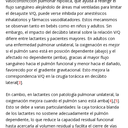
vasoconstricción pulmonar hipóxica, que ayuda a redirigir el
flujo sanguíneo alejándolo de áreas mal ventiladas para limitar
el desajuste V/Q, puede verse inhibida por anestésicos
inhalatorios y fármacos vasodilatadores. Estos mecanismos
se observan tanto en bebés como en niños y adultos. Sin
embargo, el impacto del decúbito lateral sobre la relación V/Q
difiere entre lactantes y pacientes mayores. En adultos con
una enfermedad pulmonar unilateral, la oxigenación es mejor
si el pulmón sano está en posición dependiente (abajo) y el
afectado no dependiente (arriba), gracias al mayor flujo
sanguíneo hacia el pulmón funcional y menor hacia el dañado,
favorecido por el gradiente gravitacional. Esto mejora la
correspondencia V/Q en la cirugía torácica en decúbito
lateral[
3
].
En cambio, en lactantes con patología pulmonar unilateral, la
oxigenación mejora cuando el pulmón sano está arriba[
4
],[
5
].
Esto se debe a varias particularidades: la caja torácica blanda
de los lactantes no sostiene adecuadamente el pulmón
dependiente, lo que reduce la capacidad residual funcional
hasta acercarla al volumen residual y facilita el cierre de vías