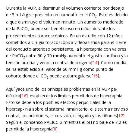
Durante la VUP, al disminuir el volumen corriente por debajo
de 5 mL/kg se presenta un aumento en el CO
. Esto es debido
2
a que disminuye el volumen minuto. Un aumento moderado
de la PaCO
puede ser beneficioso en niños durante los
2
procedimientos toracoscópicos. En un estudio con 12 niños
sometidos a cirugía toracoscópica videoasistida para el cierre
del conducto arterioso persistente, la hipercapnia con valores
de PaCO
entre 50 y 70 mmHg aumentó el gasto cardíaco y la
2
tensión arterial y venosa central de oxígeno[
14
]. Como media
se ha establecido el valor de 60 mmHg como punto de
cohorte donde el CO
puede autorregularse[
15
].
2
Aquí yace uno de los principales problemas en la VUP pe-
diátrica[
16
]: establecer los límites permitidos de hipercapnia.
Esto se debe a los posibles efectos perjudiciales de la
hipercap- nia sobre el sistema inmunitario, el sistema nervioso
central, los pulmones, el corazón, el hígado y los riñones[
17
].
Según el consenso PALICC-2 mientras el pH no baje de 7,2 es
permitida la hipercapnia[
8
].