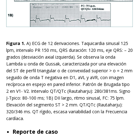
Figura 1.
A) ECG de 12 derivaciones. Taquicardia sinusal 125
lpm, intervalo PR 150 ms, QRS duración: 120 ms, eje QRS: – 20
grados (desviación axial izquierda). Se observa la onda
Lambda u onda de Gussak, caracterizada por una elevación
del ST de perfil triangular o de convexidad superior > o = 2 mm
seguido de onda T negativa en D1, aVL y aVR, con imagen
recíproca en espejo en pared inferior. Patrón de Brugada tipo
2 en V1- V2. Intervalo QT/QTc (Rautaharju): 280/381ms. Signo
J-Tpico: 80-100 ms; 1B) DII largo, ritmo sinusal, FC: 75 lpm.
Elevación del segmento ST > 2 mm. QT/QTc (Rautaharju):
320/346 ms. QT rígido, escasa variabilidad con la Frecuencia
cardíaca.
Reporte de caso