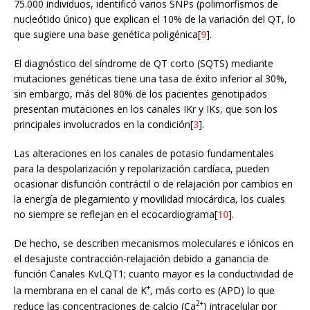
75.000 individuos, identificó varios SNPs (polimorfismos de
nucleótido único) que explican el 10% de la variación del QT, lo
que sugiere una base genética poligénica[
9
].
El diagnóstico del síndrome de QT corto (SQTS) mediante
mutaciones genéticas tiene una tasa de éxito inferior al 30%,
sin embargo, más del 80% de los pacientes genotipados
presentan mutaciones en los canales IKr y IKs, que son los
principales involucrados en la condición[
3
].
Las alteraciones en los canales de potasio fundamentales
para la despolarización y repolarización cardíaca, pueden
ocasionar disfunción contráctil o de relajación por cambios en
la energía de plegamiento y movilidad miocárdica, los cuales
no siempre se reflejan en el ecocardiograma[
10
].
De hecho, se describen mecanismos moleculares e iónicos en
el desajuste contracción-relajación debido a ganancia de
función Canales KvLQT1; cuanto mayor es la conductividad de
+
la membrana en el canal de K
, más corto es (APD) lo que
2+
reduce las concentraciones de calcio (Ca
) intracelular por