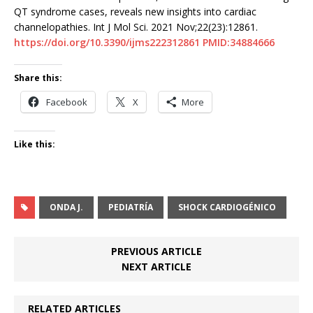
QT syndrome cases, reveals new insights into cardiac
channelopathies. Int J Mol Sci. 2021 Nov;22(23):12861.
https://doi.org/10.3390/ijms222312861
PMID:34884666
Share this:
Facebook
X
More
Like this:
ONDA J.
PEDIATRÍA
SHOCK CARDIOGÉNICO
PREVIOUS ARTICLE
NEXT ARTICLE
RELATED ARTICLES