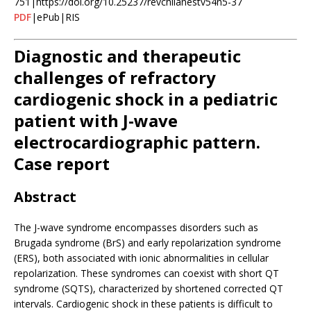
751|https://doi.org/10.25237/revchilanestv54n5-37
PDF
|ePub|RIS
Diagnostic and therapeutic
challenges of refractory
cardiogenic shock in a pediatric
patient with J-wave
electrocardiographic pattern.
Case report
Abstract
The J-wave syndrome encompasses disorders such as
Brugada syndrome (BrS) and early repolarization syndrome
(ERS), both associated with ionic abnormalities in cellular
repolarization. These syndromes can coexist with short QT
syndrome (SQTS), characterized by shortened corrected QT
intervals. Cardiogenic shock in these patients is difficult to