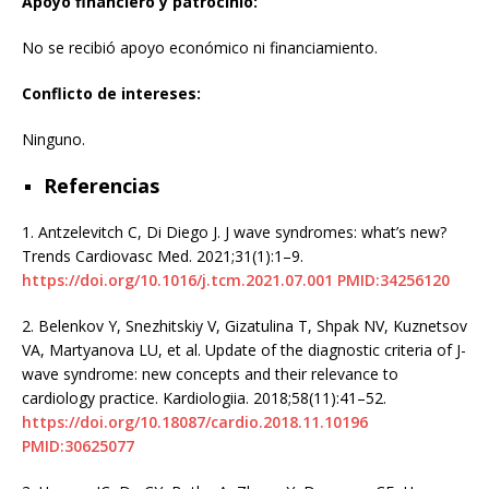
Apoyo financiero y patrocinio:
No se recibió apoyo económico ni financiamiento.
Conflicto de intereses:
Ninguno.
Referencias
1.
Antzelevitch C, Di Diego J. J wave syndromes: what’s new?
Trends Cardiovasc Med. 2021;31(1):1–9.
https://doi.org/10.1016/j.tcm.2021.07.001
PMID:34256120
2.
Belenkov Y, Snezhitskiy V, Gizatulina T, Shpak NV, Kuznetsov
VA, Martyanova LU, et al. Update of the diagnostic criteria of J-
wave syndrome: new concepts and their relevance to
cardiology practice. Kardiologiia. 2018;58(11):41–52.
https://doi.org/10.18087/cardio.2018.11.10196
PMID:30625077