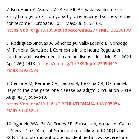
7.
Ben-Haim Y, Asimaki A, Behr ER. Brugada syndrome and
arrhythmogenic cardiomyopathy: overlapping disorders of the
connexome? Europace. 2021 May;23(5):653–64.
https://doi.org/10.1093/europace/euaa277
PMID:33200179
8.
Rodríguez-Sinovas A, Sánchez JA, Valls-Lacalle L, Consegal
M, Ferreira-González I. Connexins in the heart: Regulation,
function and involvement in cardiac disease. Int J Mol Sci. 2021
Apr;22(9):4413.
https://doi.org/10.3390/ijms22094413
PMID:33922534
9.
Cerrone M, Remme CA, Tadros R, Bezzina CR, Delmar M.
Beyond the one gene-one disease paradigm. Circulation. 2019
Aug;140(7):595–610.
https://doi.org/10.1161/CIRCULATIONAHA.118.035954
PMID:31403841
10.
Agudelo WA, Gil-Quiñones SR, Fonseca A, Arenas A, Castro
L, Sierra-Díaz DC, et al. Structural modelling of KCNQ1 and
KCNH2 double mutant proteins, identified in two severe long