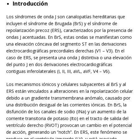
Introducción
Los síndromes de onda J son canalopatías hereditarias que
incluyen el síndrome de Brugada (BrS) y el síndrome de
repolarización precoz (ERS), caracterizados por la presencia de
ondas J acentuadas. En BrS, estas ondas se manifiestan como
una elevación cóncava del segmento ST en las derivaciones
electrocardiográficas precordiales derechas (V1 – V3). En el
caso de ERS, se presenta una onda J distintiva o una elevación
del punto J en dos derivaciones electrocardiográficas
contiguas inferolaterales (I, II, III, aVL, aVF, V4 – V6).
Los mecanismos iónicos y celulares subyacentes al BrS y al
ERS están vinculados a alteraciones en la repolarización celular
debido a un gradiente transmembrana anómalo, causado por
una distribución desigual de las corrientes iónicas. En BrS, la
disfunción de los canales de sodio (INa) y un aumento de la
corriente transitoria de potasio (Ito) en el tracto de salida del
ventrículo derecho (RVOT) provocan un cambio en el potencial
de acción, generando un “notch”. En ERS, este fenómeno se
produce en el ventrículo izquierdo (LV), y está asociado