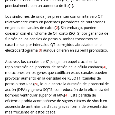
principalmente con un aumento de Ito[
1
].
Los síndromes de onda J se presentan con un intervalo QT
relativamente corto en pacientes portadores de mutaciones
en genes de canales de calcio[
2
]. Sin embargo, pueden
coexistir con el síndrome de QT corto (SQTS) por ganancia de
función de los canales de potasio, ambos trastornos se
caracterizan por intervalos QT corregidos abreviados en el
electrocardiograma[
3
] aunque difieren en su perfil pronóstico.
+
A su vez, los canales de K
juegan un papel crucial en la
repolarización del potencial de acción de la célula cardiaca[
4
],
mutaciones en los genes que codifican estos canales pueden
provocar aumento en la densidad de KvLQT1 (Canales de
potasio tipo I-Ks)[
5
], lo que acorta la duración del potencial de
acción (DPA) y genera SQTS, con reducción de la eficiencia del
bombeo ventricular superior al 60%[
4
]. Esta pérdida de
eficiencia podría acompañarse de signos clínicos de shock en
ausencia de arritmias cardíacas graves forma de presentación
más frecuente en estos casos.