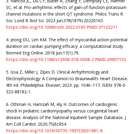
3.
Hancox JC, Du CY, Butler A, Zhang Y, Dempsey CE, Harmer
SC, et al. Pro-arrhythmic effects of gain-of-function potassium
channel mutations in the short QT syndrome. Philos Trans R
Soc Lond B Biol Sci. 2023 Jun;378(1879):20220165.
https://doi.org/10.1098/rstb.2022.0165
PMID:37122211
4.
Jeong DU, Lim KM. The effect of myocardial action potential
duration on cardiac pumping efficacy: a computational study.
Biomed Eng Online. 2018 Jun;17(1):79.
https://doi.org/10.1186/s12938-018-0508-2
PMID:29907152
5.
Issa Z, Miller J, Zipes D. Clinical Arrhythmology and
Electrophysiology: A Companion to Braunwald’s Heart Disease.
4th ed. Philadelphia: Elsevier; 2023. pp. 1046–117. ISBN: 978-0-
323-88182-1.
6.
Othman H, Hamzah M, Aly H. Outcomes of cardiogenic
shock in pediatric cardiomyopathy versus congenital heart
disease: Analysis of the National Inpatient Sample Database. J
Am Coll Cardiol. 2020;75(6):854.
https://doi.org/10.1016/S0735-1097(20)31481-9
.