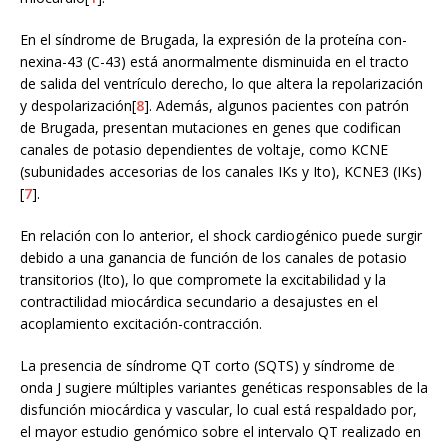
En el síndrome de Brugada, la expresión de la proteína con-
nexina-43 (C-43) está anormalmente disminuida en el tracto
de salida del ventrículo derecho, lo que altera la repolarización
y despolarización[
8
]. Además, algunos pacientes con patrón
de Brugada, presentan mutaciones en genes que codifican
canales de potasio dependientes de voltaje, como KCNE
(subunidades accesorias de los canales IKs y Ito), KCNE3 (IKs)
[
7
].
En relación con lo anterior, el shock cardiogénico puede surgir
debido a una ganancia de función de los canales de potasio
transitorios (Ito), lo que compromete la excitabilidad y la
contractilidad miocárdica secundario a desajustes en el
acoplamiento excitación-contracción.
La presencia de síndrome QT corto (SQTS) y síndrome de
onda J sugiere múltiples variantes genéticas responsables de la
disfunción miocárdica y vascular, lo cual está respaldado por,
el mayor estudio genómico sobre el intervalo QT realizado en